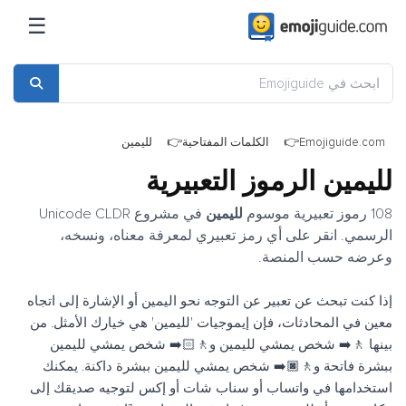
☰
Emojiguide.com
الكلمات المفتاحية
لليمين
لليمين الرموز التعبيرية
108 رموز تعبيرية موسوم
لليمين
في مشروع Unicode CLDR
الرسمي. انقر على أي رمز تعبيري لمعرفة معناه، ونسخه،
وعرضه حسب المنصة.
إذا كنت تبحث عن تعبير عن التوجه نحو اليمين أو الإشارة إلى اتجاه
معين في المحادثات، فإن إيموجيات 'لليمين' هي خيارك الأمثل. من
بينها 🚶‍➡️ شخص يمشي لليمين و🚶🏻‍➡️ شخص يمشي لليمين
ببشرة فاتحة و🚶🏿‍➡️ شخص يمشي لليمين ببشرة داكنة. يمكنك
استخدامها في واتساب أو سناب شات أو إكس لتوجيه صديقك إلى