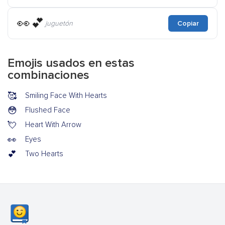
👀💕
juguetón
Copiar
Emojis usados en estas
combinaciones
🥰
Smiling Face With Hearts
😳
Flushed Face
💘
Heart With Arrow
👀
Eyes
💕
Two Hearts