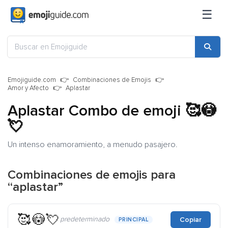
☰
Emojiguide.com
Combinaciones de Emojis
Amor y Afecto
Aplastar
Aplastar Combo de emoji
🥰😳
💘
Un intenso enamoramiento, a menudo pasajero.
Combinaciones de emojis para
“aplastar”
🥰😳💘
predeterminado
Copiar
PRINCIPAL