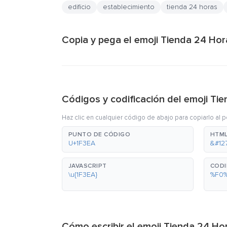
edificio
establecimiento
tienda 24 horas
Copia y pega el emoji Tienda 24 Hor
Códigos y codificación del emoji Ti
Haz clic en cualquier código de abajo para copiarlo al 
PUNTO DE CÓDIGO
HTML
U+1F3EA
&#12
JAVASCRIPT
CODI
\u{1F3EA}
%F0
Cómo escribir el emoji Tienda 24 Ho