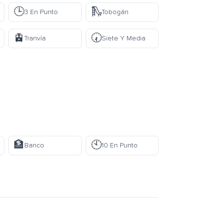
🕒
🛝
3 En Punto
Tobogán
🚊
🕢
Tranvía
Siete Y Media
🏦
🕙
Banco
10 En Punto