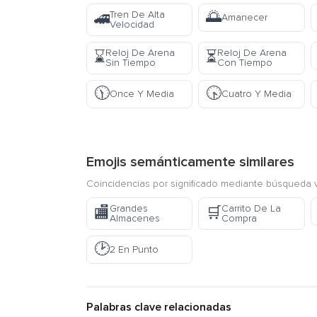
🌅
Tren De Alta
🚄
Amanecer
Velocidad
Reloj De Arena
Reloj De Arena
⌛
⏳
Sin Tiempo
Con Tiempo
🕦
🕟
Once Y Media
Cuatro Y Media
Emojis semánticamente similares
Coincidencias por significado mediante búsqueda v
Grandes
Carrito De La
🏬
🛒
Almacenes
Compra
🕑
2 En Punto
Palabras clave relacionadas