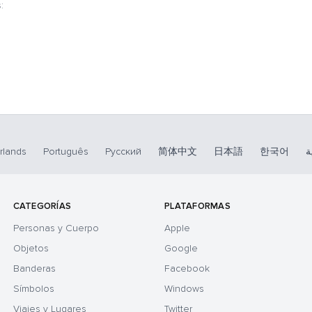
:
rlands
Português
Русский
简体中文
日本語
한국어
ة
CATEGORÍAS
PLATAFORMAS
Personas y Cuerpo
Apple
Objetos
Google
Banderas
Facebook
Símbolos
Windows
Viajes y Lugares
Twitter