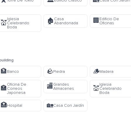
🗼
🏛️
🏡
Torre De Tokio
Edificio Clásico
Casa Con Jardín
Iglesia
Casa
Edificio De
🏚️
🏢
💒
Celebrando
Abandonada
Oficinas
Boda
building
🏦
🪨
🪵
Banco
Piedra
Madera
Oficina De
Grandes
Iglesia
🏬
🏣
💒
Correos
Almacenes
Celebrando
Japonesa
Boda
🏥
🏡
Hospital
Casa Con Jardín