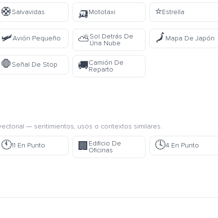
🛟
🛺
⭐
Salvavidas
Mototaxi
Estrella
🛩️
🗾
Sol Detrás De
⛅
Avión Pequeño
Mapa De Japón
Una Nube
🛑
Camión De
🚚
Señal De Stop
Reparto
ectorial — sentimientos, usos o contextos similares.
🕚
🕓
Edificio De
🏢
11 En Punto
4 En Punto
Oficinas