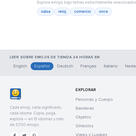
Explora emojis bajo temas estrechamente relacionados
salsa
reloj
comercio
once
LEER SOBRE EMOJIS DE TIENDA 24 HORAS EN
English
Español
Deutsch
Français
Italiano
Nede
EXPLORAR
Personas y Cuerpo
Cada emoji, cada significado,
Banderas
cada idioma. Copia, pega,
Objetos
explora — en 15 idiomas y más
de 3,700 emojis.
Símbolos
Viajes y Lugares