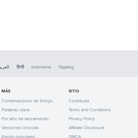
العربي
हिन्दी
Indonesia
Tagalog
MÁS
SITIO
Combinaciones de Emojis
Contribute
Palabras clave
Terms and Conditions
Por año de lanzamiento
Privacy Policy
Versiones Unicode
Affiliate Disclosure
Emojis populares
DMCA