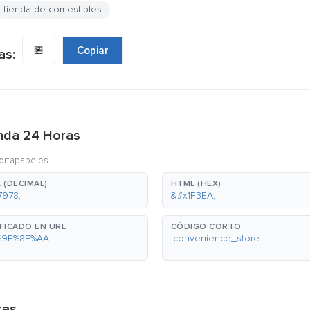
tienda de comestibles
🏪
Copiar
as:
enda 24 Horas
portapapeles.
 (DECIMAL)
HTML (HEX)
7978;
&#x1F3EA;
FICADO EN URL
CÓDIGO CORTO
%9F%8F%AA
:convenience_store:
ras