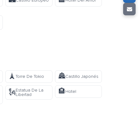
🏰
🏩
Castillo Europeo
Hotel Del Amor
🗼
🏯
Torre De Tokio
Castillo Japonés
🏨
Estatua De La
🗽
Hotel
Libertad