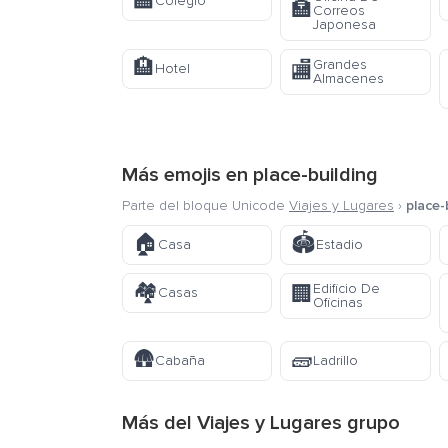
🏫
Colegio
🏣
Correos
Japonesa
🏨
Grandes
🏬
Hotel
Almacenes
Más emojis en
place-building
Parte del bloque Unicode
Viajes y Lugares
›
place-
🏠
🏟️
Casa
Estadio
🏘️
Edificio De
🏢
Casas
Oficinas
🛖
🧱
Cabaña
Ladrillo
Más del
Viajes y Lugares
grupo