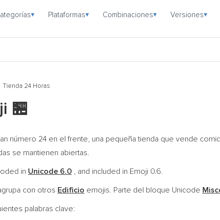
ategorías
Plataformas
Combinaciones
Versiones
▾
▾
▾
▾
Tienda 24 Horas
ji
🏪
ran número 24 en el frente, una pequeña tienda que vende comida,
das se mantienen abiertas.
ncoded in
Unicode 6.0
, and included in Emoji 0.6.
agrupa con otros
Edificio
emojis. Parte del bloque Unicode
Misc
uientes palabras clave: