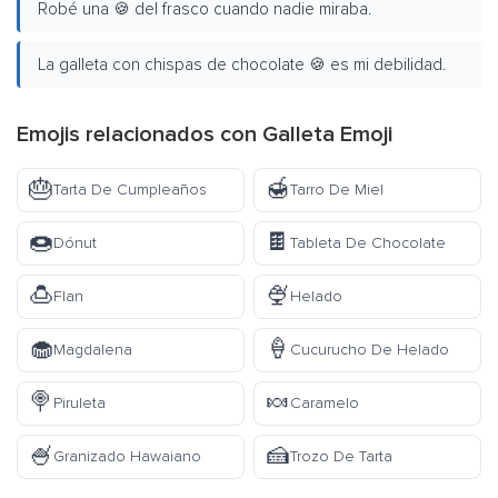
Robé una 🍪 del frasco cuando nadie miraba.
La galleta con chispas de chocolate 🍪 es mi debilidad.
Emojis relacionados con Galleta Emoji
🎂
🍯
Tarta De Cumpleaños
Tarro De Miel
🍩
🍫
Dónut
Tableta De Chocolate
🍮
🍨
Flan
Helado
🧁
🍦
Magdalena
Cucurucho De Helado
🍭
🍬
Piruleta
Caramelo
🍧
🍰
Granizado Hawaiano
Trozo De Tarta