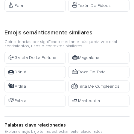
🍐
🍜
Pera
Tazón De Fideos
Emojis semánticamente similares
Coincidencias por significado mediante búsqueda vectorial —
sentimientos, usos o contextos similares.
🥠
🧁
Galleta De La Fortuna
Magdalena
🍩
🍰
Dónut
Trozo De Tarta
🐿️
🎂
Ardilla
Tarta De Cumpleaños
🥔
🧈
Patata
Mantequilla
Palabras clave relacionadas
Explora emojis bajo temas estrechamente relacionados: