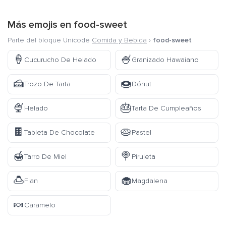
Más emojis en
food-sweet
Parte del bloque Unicode
Comida y Bebida
›
food-sweet
🍦
🍧
Cucurucho De Helado
Granizado Hawaiano
🍰
🍩
Trozo De Tarta
Dónut
🍨
🎂
Helado
Tarta De Cumpleaños
🍫
🥧
Tableta De Chocolate
Pastel
🍯
🍭
Tarro De Miel
Piruleta
🍮
🧁
Flan
Magdalena
🍬
Caramelo