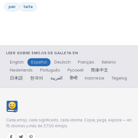
pan
tarta
LEER SOBRE EMOJIS DE GALLETA EN
English
Español
Deutsch
Français
Italiano
Nederlands
Português
Русский
简体中文
日本語
한국어
العربية
हिन्दी
Indonesia
Tagalog
Cada emoji, cada significado, cada idioma. Copia, pega, explora — en
15 idiomas y más de 3,700 emojis.