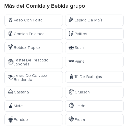
Más del
Comida y Bebida
grupo
🥤
🌽
Vaso Con Pajita
Espiga De Maíz
🥫
🥢
Comida Enlatada
Palillos
🍹
🍣
Bebida Tropical
Sushi
🫛
Pastel De Pescado
🍥
Vaina
Japonés
🧋
Jarras De Cerveza
🍻
Té De Burbujas
Brindando
🌰
🥐
Castaña
Cruasán
🧉
🍋
Mate
Limón
🫕
🍓
Fondue
Fresa