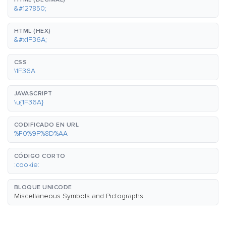
&#127850;
HTML (HEX)
&#x1F36A;
CSS
\1F36A
JAVASCRIPT
\u{1F36A}
CODIFICADO EN URL
%F0%9F%8D%AA
CÓDIGO CORTO
:cookie:
BLOQUE UNICODE
Miscellaneous Symbols and Pictographs