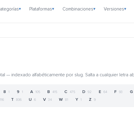
ategorías
Plataformas
Combinaciones
Versiones
▾
▾
▾
▾
l — indexado alfabéticamente por slug. Salta a cualquier letra ab
8
9
A
B
C
D
E
F
G
1
1
105
415
475
92
64
93
T
U
V
W
Y
Z
116
806
6
34
81
1
9