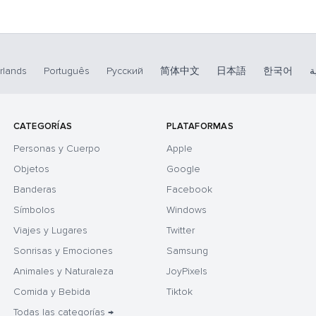
rlands
Português
Русский
简体中文
日本語
한국어
ة
CATEGORÍAS
PLATAFORMAS
Personas y Cuerpo
Apple
Objetos
Google
Banderas
Facebook
Símbolos
Windows
Viajes y Lugares
Twitter
Sonrisas y Emociones
Samsung
Animales y Naturaleza
JoyPixels
Comida y Bebida
Tiktok
Todas las categorías →