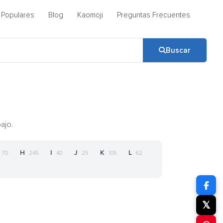
Populares
Blog
Kaomoji
Preguntas Frecuentes
Buscar
ajo.
H
I
J
K
L
70
245
40
25
105
62
𝕏