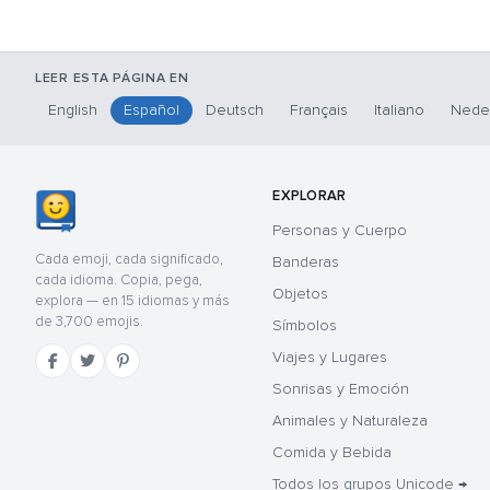
LEER ESTA PÁGINA EN
English
Español
Deutsch
Français
Italiano
Nede
EXPLORAR
Personas y Cuerpo
Cada emoji, cada significado,
Banderas
cada idioma. Copia, pega,
Objetos
explora — en 15 idiomas y más
de 3,700 emojis.
Símbolos
Viajes y Lugares
Sonrisas y Emoción
Animales y Naturaleza
Comida y Bebida
Todos los grupos Unicode →