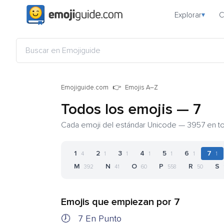
Explorar
C
▾
Emojiguide.com
Emojis A–Z
Todos los emojis — 7
Cada emoji del estándar Unicode — 3957 en tota
1
2
3
4
5
6
7
4
1
1
1
1
1
1
M
N
O
P
R
S
392
41
60
558
50
Emojis que empiezan por 7
🕖
7 En Punto