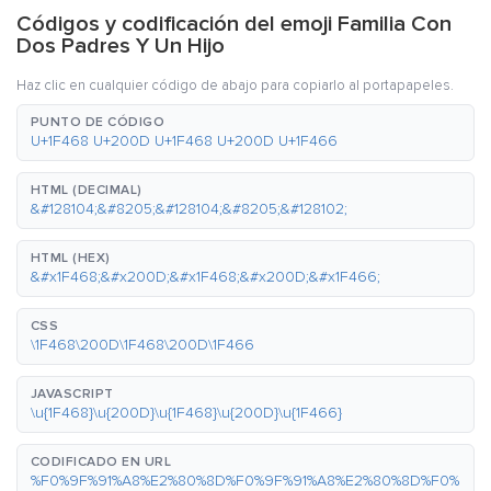
Códigos y codificación del emoji Familia Con
Dos Padres Y Un Hijo
Haz clic en cualquier código de abajo para copiarlo al portapapeles.
PUNTO DE CÓDIGO
U+1F468 U+200D U+1F468 U+200D U+1F466
HTML (DECIMAL)
&#128104;&#8205;&#128104;&#8205;&#128102;
HTML (HEX)
&#x1F468;&#x200D;&#x1F468;&#x200D;&#x1F466;
CSS
\1F468\200D\1F468\200D\1F466
JAVASCRIPT
\u{1F468}\u{200D}\u{1F468}\u{200D}\u{1F466}
CODIFICADO EN URL
%F0%9F%91%A8%E2%80%8D%F0%9F%91%A8%E2%80%8D%F0%