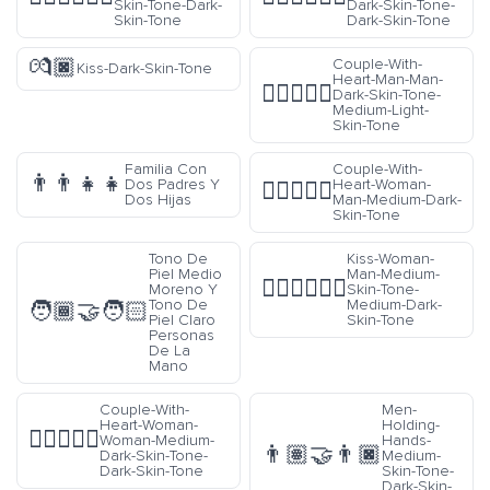
Skin-Tone-Dark-
Dark-Skin-Tone-
Skin-Tone
Dark-Skin-Tone
💏🏿
Couple-With-
Kiss-Dark-Skin-Tone
Heart-Man-Man-
👨🏿‍❤️‍👨🏼
Dark-Skin-Tone-
Medium-Light-
Skin-Tone
Familia Con
Couple-With-
👨‍👨‍👧‍👧
Dos Padres Y
Heart-Woman-
👩🏾‍❤️‍👨🏾
Dos Hijas
Man-Medium-Dark-
Skin-Tone
Tono De
Kiss-Woman-
Piel Medio
Man-Medium-
👩🏽‍❤️‍💋‍👨🏾
Moreno Y
Skin-Tone-
Tono De
Medium-Dark-
🧑🏾‍🤝‍🧑🏻
Piel Claro
Skin-Tone
Personas
De La
Mano
Couple-With-
Men-
Heart-Woman-
Holding-
👩🏾‍❤️‍👩🏿
Woman-Medium-
Hands-
👨🏽‍🤝‍👨🏿
Dark-Skin-Tone-
Medium-
Dark-Skin-Tone
Skin-Tone-
Dark-Skin-