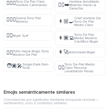
Tono De Piel Claro
Hombre Arrodillado
🚶🏼‍♂️
🧎‍♂️‍➡️
Hombre Caminando
Mirando Hacia La
Derecha
Sirena Tono Piel
Chef Hombre De
🧜🏿‍♀️
👨🏼‍🍳
Moreno
Tono De Piel
Medio Claro
🏄‍♀️
Tono De Piel
Mujer Surf
👩🏾‍💻
Medio Moreno
Científico Mujer
👩‍🚀
Puño Hacia Abajo Tono
👎🏿
Astronauta Mujer
Moreno De Piel
Singer-Dark-Skin-
Tono De Piel Medio
🧑🏿‍🎤
🏋🏼
Tone
Claro Persona
Levantando Pesas
Emojis semánticamente similares
Coincidencias por significado mediante búsqueda vectorial —
sentimientos, usos o contextos similares.