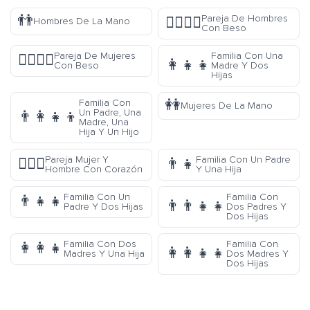
👬
Pareja De Hombres
👨‍❤️‍💋‍👨
Hombres De La Mano
Con Beso
Pareja De Mujeres
Familia Con Una
👩‍❤️‍💋‍👩
👩‍👧‍👧
Con Beso
Madre Y Dos
Hijas
👭
Familia Con
Mujeres De La Mano
Un Padre, Una
👨‍👩‍👧‍👦
Madre, Una
Hija Y Un Hijo
Pareja Mujer Y
Familia Con Un Padre
👩‍❤️‍👨
👨‍👧
Hombre Con Corazón
Y Una Hija
Familia Con Un
Familia Con
👨‍👧‍👧
👨‍👨‍👧‍👧
Padre Y Dos Hijas
Dos Padres Y
Dos Hijas
Familia Con Dos
Familia Con
👩‍👩‍👧
👩‍👩‍👧‍👧
Madres Y Una Hija
Dos Madres Y
Dos Hijas