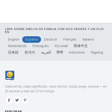
LEER SOBRE EMOJIS DE FAMILIA CON DOS PADRES Y UN HIJO
EN
English
Español
Deutsch
Français
Italiano
Nederlands
Português
Русский
简体中文
日本語
한국어
العربية
हिन्दी
Indonesia
Tagalog
Cada emoji, cada significado, cada idioma. Copia, pega, explora — en
15 idiomas y más de 3,700 emojis.
EXPLORAR