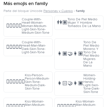
Más emojis en
family
Parte del bloque Unicode
Personas y Cuerpo
›
family
Couple-With-
Tono De Piel Medio
👫🏽
Heart-Woman-
Mujer Y Hombre
👩🏼‍❤️‍👩🏽
Woman-Medium-
Tomados De La Mano
Light-Skin-Tone-
Medium-Skin-Tone
Couple-With-
Tono De
Heart-Man-Man-
Piel Medio
👨🏿‍❤️‍👨🏻
Dark-Skin-Tone-
Moreno Y
Light-Skin-Tone
Tono De
👩🏾‍🤝‍👩🏽
Piel Medio
Mujeres
De La
Mano
Kiss-Person-
Women-
Person-Medium-
Holding-
🧑🏽‍❤️‍💋‍🧑🏾
Skin-Tone-
Hands-
👩🏻‍🤝‍👩🏿
Medium-Dark-
Light-Skin-
Skin-Tone
Tone-Dark-
Skin-Tone
Kiss-Woman-
Kiss-Woman-
Man-Medium-
Man-Medium-
👩🏽‍❤️‍💋‍👨🏿
👩🏾‍❤️‍💋‍👨🏿