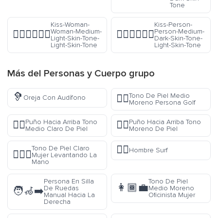
Tone
Kiss-Woman-
Kiss-Person-
Woman-Medium-
Person-Medium-
👩🏼‍❤️‍💋‍👩🏻
🧑🏾‍❤️‍💋‍🧑🏻
Light-Skin-Tone-
Dark-Skin-Tone-
Light-Skin-Tone
Light-Skin-Tone
Más del
Personas y Cuerpo
grupo
🦻
Tono De Piel Medio
🏌🏾
Oreja Con Audífono
Moreno Persona Golf
Puño Hacia Arriba Tono
Puño Hacia Arriba Tono
✊🏼
✊🏿
Medio Claro De Piel
Moreno De Piel
🏄‍♂️
Tono De Piel Claro
Hombre Surf
🙋🏻‍♀️
Mujer Levantando La
Mano
Persona En Silla
Tono De Piel
👩🏾‍💼
De Ruedas
Medio Moreno
🧑‍🦽‍➡️
Manual Hacia La
Oficinista Mujer
Derecha