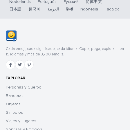
Nederlands
Português
Русский
简体中文
日本語
한국어
العربية
हिन्दी
Indonesia
Tagalog
Cada emoji, cada significado, cada idioma. Copia, pega, explora — en
15 idiomas y más de 3,700 emojis.
EXPLORAR
Personas y Cuerpo
Banderas
Objetos
Símbolos
Viajes y Lugares
Sonrisas y Emoción