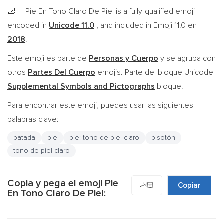
Pie En Tono Claro De Piel is a fully-qualified emoji
🦶🏻
encoded in
Unicode 11.0
, and included in Emoji 11.0 en
2018
.
Este emoji es parte de
Personas y Cuerpo
y se agrupa con
otros
Partes Del Cuerpo
emojis. Parte del bloque Unicode
Supplemental Symbols and Pictographs
bloque.
Para encontrar este emoji, puedes usar las siguientes
palabras clave:
patada
pie
pie: tono de piel claro
pisotón
tono de piel claro
Copia y pega el emoji Pie
🦶🏻
Copiar
En Tono Claro De Piel: