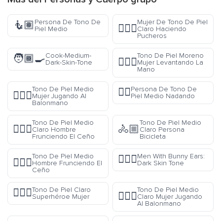
Persona De Tono De
Mujer De Tono De Piel
🧜🏽
🙎🏻‍♀️
Piel Medio
Claro Haciendo
Pucheros
Cook-Medium-
Tono De Piel Moreno
🧑🏾‍🍳
🙋🏿‍♀️
Dark-Skin-Tone
Mujer Levantando La
Mano
Tono De Piel Medio
Persona De Tono De
🏊🏽
🤾🏽‍♀️
Mujer Jugando Al
Piel Medio Nadando
Balonmano
Tono De Piel Medio
Tono De Piel Medio
🙍🏼‍♂️
🚴🏼
Claro Hombre
Claro Persona
Frunciendo El Ceño
Bicicleta
Tono De Piel Medio
Men With Bunny Ears:
👯🏿‍♂️
🙍🏽‍♂️
Hombre Frunciendo El
Dark Skin Tone
Ceño
Tono De Piel Claro
Tono De Piel Medio
🦸🏻‍♀️
🤾🏼‍♀️
Superhéroe Mujer
Claro Mujer Jugando
Al Balonmano