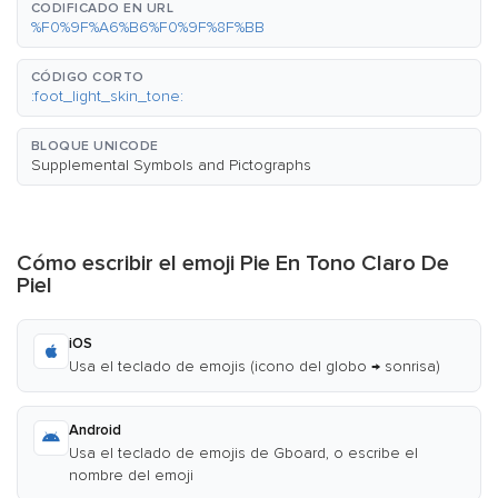
CODIFICADO EN URL
%F0%9F%A6%B6%F0%9F%8F%BB
CÓDIGO CORTO
:foot_light_skin_tone:
BLOQUE UNICODE
Supplemental Symbols and Pictographs
Cómo escribir el emoji Pie En Tono Claro De
Piel
iOS
Usa el teclado de emojis (icono del globo → sonrisa)
Android
Usa el teclado de emojis de Gboard, o escribe el
nombre del emoji