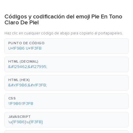
Códigos y codificación del emoji Pie En Tono
Claro De Piel
Haz clic en cualquier código de abajo para copiarlo al portapapeles.
PUNTO DE CÓDIGO
U+1F9B6 U+1F3FB
HTML (DECIMAL)
&#129462;&#127995;
HTML (HEX)
&#x1F9B6;&#x1F3FB;
CSS
\1F9B6\1F3FB
JAVASCRIPT
\u{1F9B6}\u{1F3FB}