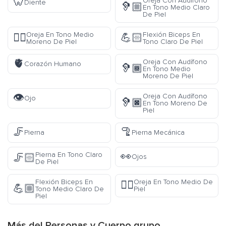
🦷
Oreja Con Audífono
Diente
🦻🏼
En Tono Medio Claro
De Piel
Oreja En Tono Medio
Flexión Biceps En
👂🏾
💪🏻
Moreno De Piel
Tono Claro De Piel
🫀
Oreja Con Audífono
Corazón Humano
🦻🏾
En Tono Medio
Moreno De Piel
👁️
Oreja Con Audífono
Ojo
🦻🏿
En Tono Moreno De
Piel
🦵
🦿
Pierna
Pierna Mecánica
👀
Pierna En Tono Claro
🦵🏻
Ojos
De Piel
Flexión Biceps En
Oreja En Tono Medio De
👂🏽
💪🏼
Tono Medio Claro De
Piel
Piel
Más del
Personas y Cuerpo
grupo