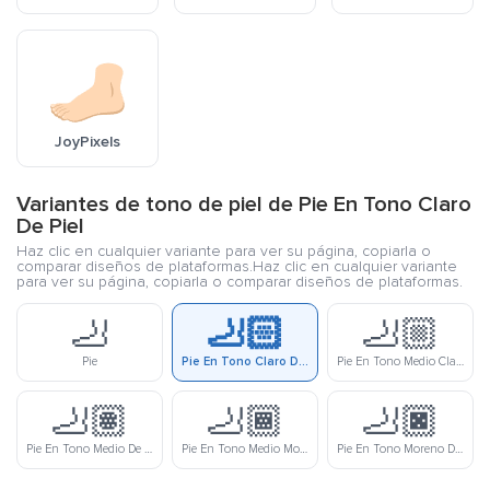
JoyPixels
Variantes de tono de piel de Pie En Tono Claro
De Piel
Haz clic en cualquier variante para ver su página, copiarla o
comparar diseños de plataformas.Haz clic en cualquier variante
para ver su página, copiarla o comparar diseños de plataformas.
🦶
🦶🏻
🦶🏼
Pie
Pie En Tono Claro De Piel
Pie En Tono Medio Claro De Piel
🦶🏽
🦶🏾
🦶🏿
Pie En Tono Medio De Piel
Pie En Tono Medio Moreno De Piel
Pie En Tono Moreno De Piel