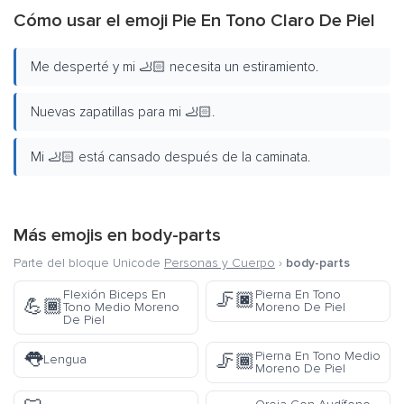
Cómo usar el emoji Pie En Tono Claro De Piel
Me desperté y mi 🦶🏻 necesita un estiramiento.
Nuevas zapatillas para mi 🦶🏻.
Mi 🦶🏻 está cansado después de la caminata.
Más emojis en
body-parts
Parte del bloque Unicode
Personas y Cuerpo
›
body-parts
Flexión Biceps En
Pierna En Tono
🦵🏿
💪🏾
Tono Medio Moreno
Moreno De Piel
De Piel
👅
Pierna En Tono Medio
🦵🏾
Lengua
Moreno De Piel