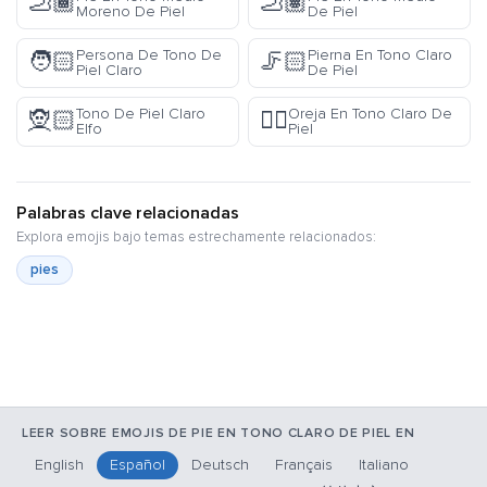
🦶🏾
🦶🏽
Moreno De Piel
De Piel
Persona De Tono De
Pierna En Tono Claro
🧑🏻
🦵🏻
Piel Claro
De Piel
Tono De Piel Claro
Oreja En Tono Claro De
🧝🏻
👂🏻
Elfo
Piel
Palabras clave relacionadas
Explora emojis bajo temas estrechamente relacionados:
pies
LEER SOBRE EMOJIS DE PIE EN TONO CLARO DE PIEL EN
English
Español
Deutsch
Français
Italiano