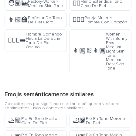
Factory-Worker-
Mano Extendida Tono
🧑🏽‍🏭
🖐🏻
Medium-Skin-Tone
Claro De Piel
Profesor De Tono
Pareja Mujer Y
👨🏻‍🏫
👩‍❤️‍👨
De Piel Claro
Hombre Con Corazón
Hombre Corriendo
Women
Hacia La Derecha
With Bunny
🏃🏿‍♂️‍➡️
Tono De Piel
Ears:
Oscuro
Medium-
👩🏼‍🐰‍👩🏾
Light Skin
Tone,
Medium-
Dark Skin
Tone
Emojis semánticamente similares
Coincidencias por significado mediante búsqueda vectorial —
sentimientos, usos o contextos similares.
Pie En Tono Medio
Pie En Tono Moreno
🦶🏼
🦶🏿
Claro De Piel
De Piel
Pie En Tono Medio
Pie En Tono Medio