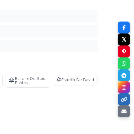
𝕏
✡️
Estrella De Seis
🔯
Estrella De David
Puntas