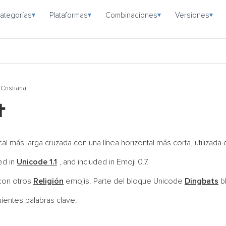
ategorías
Plataformas
Combinaciones
Versiones
▾
▾
▾
▾
 Cristiana
️
cal más larga cruzada con una línea horizontal más corta, utilizad
ed in
Unicode 1.1
, and included in Emoji 0.7.
con otros
Religión
emojis. Parte del bloque Unicode
Dingbats
b
uientes palabras clave: