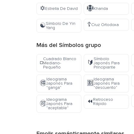
✡️
🪯
Estrella De David
Khanda
☦️
Símbolo De Yin
☯️
Cruz Ortodoxa
Yang
Más del
Símbolos
grupo
Cuadrado Blanco
Símbolo
◽
🔰
Mediano-
Japonés Para
Pequeño
Principiante
Ideograma
Ideograma
🉐
🈹
Japonés Para
Japonés Para
"ganga"
"descuento"
Ideograma
Retroceso
⏪
🉑
Japonés Para
Rápido
"aceptable"
Emojis semánticamente similares