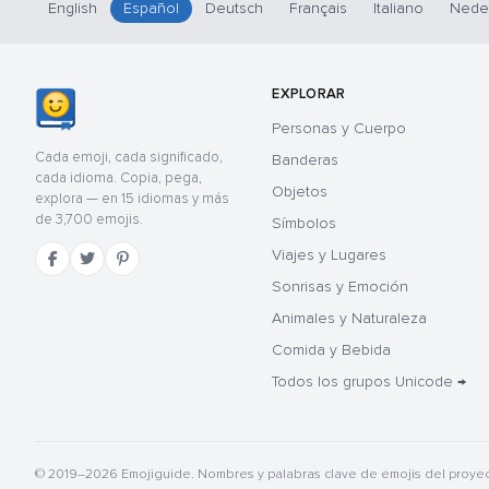
English
Español
Deutsch
Français
Italiano
Nede
EXPLORAR
Personas y Cuerpo
Cada emoji, cada significado,
Banderas
cada idioma. Copia, pega,
Objetos
explora — en 15 idiomas y más
de 3,700 emojis.
Símbolos
Viajes y Lugares
Sonrisas y Emoción
Animales y Naturaleza
Comida y Bebida
Todos los grupos Unicode →
© 2019–2026 Emojiguide. Nombres y palabras clave de emojis del proye