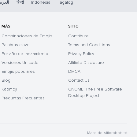
العربي
हिन्दी
Indonesia
Tagalog
MÁS
SITIO
Combinaciones de Emojis
Contribute
Palabras clave
Terms and Conditions
Por año de lanzamiento
Privacy Policy
Versiones Unicode
Affiliate Disclosure
Emojis populares
DMCA
Blog
Contact Us
Kaomoji
GNOME: The Free Software
Desktop Project
Preguntas Frecuentes
Mapa del sitio
robots.txt