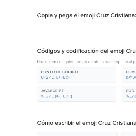
Copia y pega el emoji Cruz Cristiana:
Códigos y codificación del emoji Cru
Haz clic en cualquier código de abajo para copiarlo al 
PUNTO DE CÓDIGO
HTML
U+271D U+FE0F
&#10
JAVASCRIPT
CODI
\u{271D}\u{FE0F}
%E2
Cómo escribir el emoji Cruz Cristian