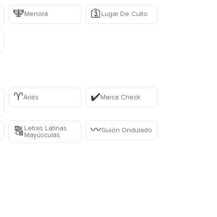
🕎
🛐
Menorá
Lugar De Culto
♈
✔️
Aries
Marca Check
〰️
Letras Latinas
🔠
Guión Ondulado
Mayúsculas