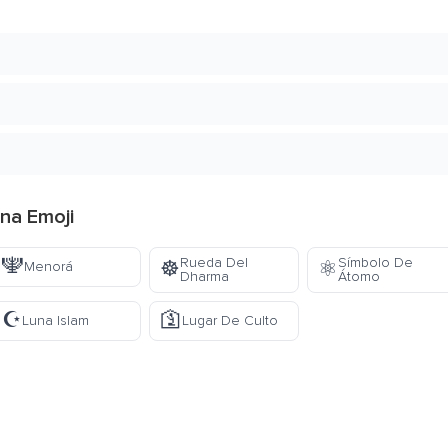
ana Emoji
🕎
Rueda Del
Símbolo De
☸️
⚛️
Menorá
Dharma
Átomo
☪️
🛐
Luna Islam
Lugar De Culto