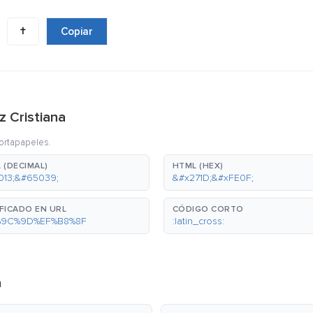
✝️
Copiar
z Cristiana
portapapeles.
 (DECIMAL)
HTML (HEX)
013;&#65039;
&#x271D;&#xFE0F;
FICADO EN URL
CÓDIGO CORTO
%9C%9D%EF%B8%8F
:latin_cross:
a