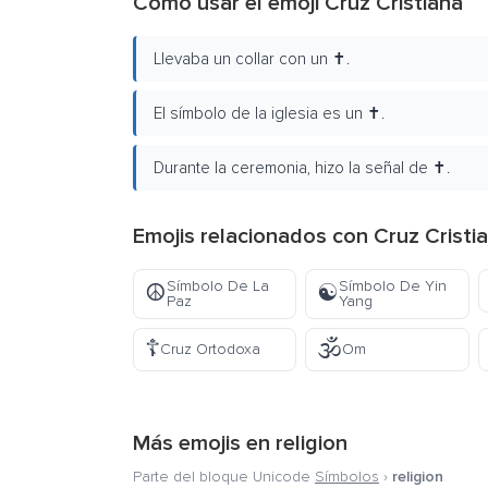
Cómo usar el emoji Cruz Cristiana
Llevaba un collar con un ✝️.
El símbolo de la iglesia es un ✝️.
Durante la ceremonia, hizo la señal de ✝️.
Emojis relacionados con Cruz Cristi
Símbolo De La
Símbolo De Yin
☮️
☯️
Paz
Yang
☦️
🕉️
Cruz Ortodoxa
Om
Más emojis en
religion
Parte del bloque Unicode
Símbolos
›
religion