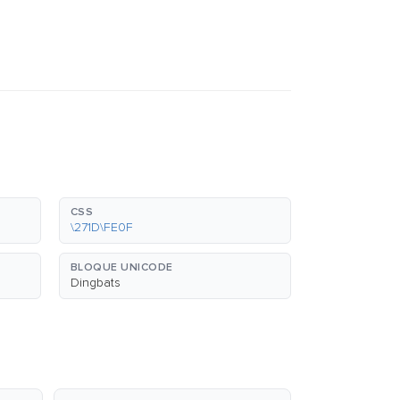
CSS
\271D\FE0F
BLOQUE UNICODE
Dingbats