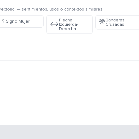
ectorial — sentimientos, usos o contextos similares.
♀️
Flecha
Banderas
🎌
Signo Mujer
↔️
Izquierda-
Cruzadas
Derecha
: