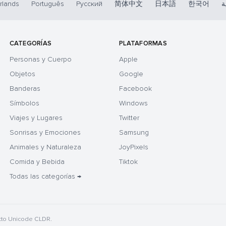
rlands
Português
Русский
简体中文
日本語
한국어
ة
CATEGORÍAS
PLATAFORMAS
Personas y Cuerpo
Apple
Objetos
Google
Banderas
Facebook
Símbolos
Windows
Viajes y Lugares
Twitter
Sonrisas y Emociones
Samsung
Animales y Naturaleza
JoyPixels
Comida y Bebida
Tiktok
Todas las categorías →
cto Unicode CLDR.