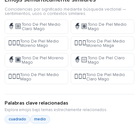
Coincidencias por significado mediante búsqueda vectorial —
sentimientos, usos o contextos similares.
Tono De Piel Medio
Tono De Piel Medio
🧙🏼
🧙🏽
Claro Mago
Mago
Tono De Piel Medio
Tono De Piel Medio
🧙🏾‍♂️
🧙🏾‍♀️
Moreno Mago
Moreno Maga
Tono De Piel Moreno
Tono De Piel Claro
🧙🏿
🧙🏻
Mago
Mago
Tono De Piel Medio
Tono De Piel Medio
🧙🏽‍♂️
🧙🏼‍♂️
Mago
Claro Mago
Palabras clave relacionadas
Explora emojis bajo temas estrechamente relacionados:
cuadrado
medio