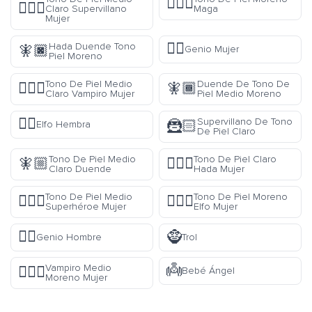
🧙🏿‍♀️
🦹🏼‍♀️
Claro Supervillano
Maga
Mujer
🧞‍♀️
Hada Duende Tono
🧚🏿
Genio Mujer
Piel Moreno
Tono De Piel Medio
Duende De Tono De
🧛🏼‍♀️
🧚🏾
Claro Vampiro Mujer
Piel Medio Moreno
🧝‍♀️
Supervillano De Tono
🦹🏻
Elfo Hembra
De Piel Claro
Tono De Piel Medio
Tono De Piel Claro
🧚🏼
🧚🏻‍♀️
Claro Duende
Hada Mujer
Tono De Piel Medio
Tono De Piel Moreno
🦸🏽‍♀️
🧝🏿‍♀️
Superhéroe Mujer
Elfo Mujer
🧞‍♂️
🧌
Genio Hombre
Trol
👼
Vampiro Medio
🧛🏾‍♀️
Bebé Ángel
Moreno Mujer