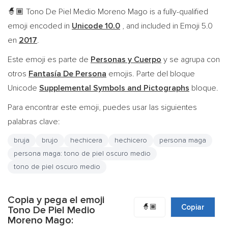
Tono De Piel Medio Moreno Mago is a fully-qualified
🧙🏾
emoji encoded in
Unicode 10.0
, and included in Emoji 5.0
en
2017
.
Este emoji es parte de
Personas y Cuerpo
y se agrupa con
otros
Fantasía De Persona
emojis. Parte del bloque
Unicode
Supplemental Symbols and Pictographs
bloque.
Para encontrar este emoji, puedes usar las siguientes
palabras clave:
bruja
brujo
hechicera
hechicero
persona maga
persona maga: tono de piel oscuro medio
tono de piel oscuro medio
Copia y pega el emoji
🧙🏾
Copiar
Tono De Piel Medio
Moreno Mago: