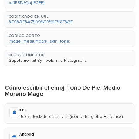
\u{1F9D9}\u{1F3FE}
CODIFICADO EN URL
%F0%9F%A7%99%F0%9F%8F%BE
CÓDIGO CORTO
:mage_mediumdark_skin_tone:
BLOQUE UNICODE
Supplemental Symbols and Pictographs
Cómo escribir el emoji Tono De Piel Medio
Moreno Mago
iOS
Usa el teclado de emojis (icono del globo → sonrisa)
Android