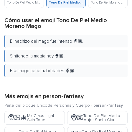
Tono De Piel Medio Mago
Tono De Piel Medio Moreno Mago
Tono De Piel Moreno Mago
Cómo usar el emoji Tono De Piel Medio
Moreno Mago
El hechizo del mago fue intenso 🧙🏾.
Sintiendo la magia hoy 🧙🏾.
Ese mago tiene habilidades 🧙🏾.
Más emojis en
person-fantasy
Parte del bloque Unicode
Personas y Cuerpo
›
person-fantasy
Mx-Claus-Light-
Tono De Piel Medio
🧑🏻‍🎄
🤶🏽
Skin-Tone
Mujer Santa Claus
Tono De Piel Medio
Tono De Piel Moreno