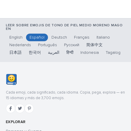
LEER SOBRE EMOJIS DE TONO DE PIEL MEDIO MORENO MAGO
EN
English
Español
Deutsch
Français
Italiano
Nederlands
Português
Русский
简体中文
日本語
한국어
العربية
हिन्दी
Indonesia
Tagalog
Cada emoji, cada significado, cada idioma. Copia, pega, explora — en
15 idiomas y más de 3,700 emojis.
EXPLORAR