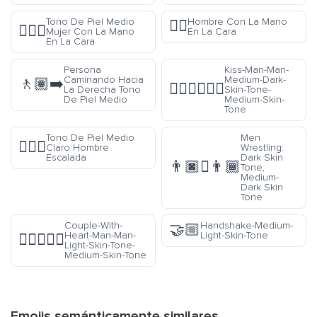
Tono De Piel Medio
Hombre Con La Mano
🤦‍♂️
🤦🏽‍♀️
Mujer Con La Mano
En La Cara
En La Cara
Persona
Kiss-Man-Man-
Caminando Hacia
Medium-Dark-
🚶🏽‍➡️
👨🏾‍❤️‍💋‍👨🏽
La Derecha Tono
Skin-Tone-
De Piel Medio
Medium-Skin-
Tone
Tono De Piel Medio
Men
🧗🏼‍♂️
Claro Hombre
Wrestling:
Escalada
Dark Skin
👨🏿‍🫯‍👨🏾
Tone,
Medium-
Dark Skin
Tone
Couple-With-
Handshake-Medium-
🤝🏼
Heart-Man-Man-
Light-Skin-Tone
👨🏻‍❤️‍👨🏽
Light-Skin-Tone-
Medium-Skin-Tone
Emojis semánticamente similares