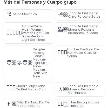
Más del
Personas y Cuerpo
grupo
🦿
Tono De Piel Medio
🧏🏼
Pierna Mecánica
Claro Persona Sorda
Couple-With-
Tono De Piel Medio
💁🏾
Heart-Woman-
Moreno Persona
👩🏻‍❤️‍👩🏼
Woman-Light-Skin-
Inclinando La Mano
Tone-Medium-
Light-Skin-Tone
People-
Hombre De Tono De
🧖🏼‍♂️
Holding-
Piel Medio Claro En
Hands-
Sauna
Medium-
🧑🏼‍🤝‍🧑🏾
Light-Skin-
Tone-
Medium-
Dark-Skin-
Tone
Guardia Mujer Tono
Tono De Piel Medio
💂🏼‍♀️
🚶🏾
De Piel Medio Claro
Moreno Persona
Caminando
Niño De Tono De Piel
Hombre Encogiéndose
👦🏾
🤷‍♂️
Medio Moreno
De Hombros