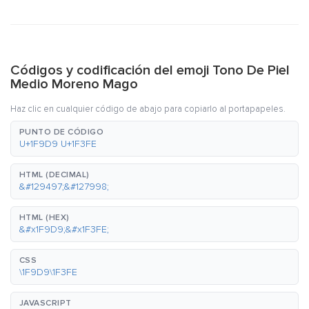
Códigos y codificación del emoji Tono De Piel
Medio Moreno Mago
Haz clic en cualquier código de abajo para copiarlo al portapapeles.
PUNTO DE CÓDIGO
U+1F9D9 U+1F3FE
HTML (DECIMAL)
&#129497;&#127998;
HTML (HEX)
&#x1F9D9;&#x1F3FE;
CSS
\1F9D9\1F3FE
JAVASCRIPT