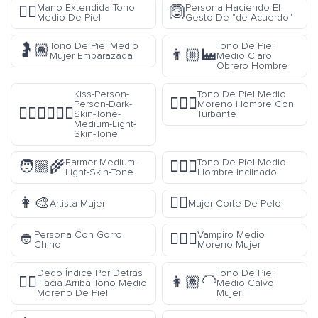
Mano Extendida Tono
Persona Haciendo El
🖐🏽
🙆
Medio De Piel
Gesto De "de Acuerdo"
Tono De Piel Medio
Tono De Piel
🤰🏽
👨🏼‍🏭
Mujer Embarazada
Medio Claro
Obrero Hombre
Kiss-Person-
Tono De Piel Medio
👳🏾‍♂️
Person-Dark-
Moreno Hombre Con
🧑🏿‍❤️‍💋‍🧑🏼
Skin-Tone-
Turbante
Medium-Light-
Skin-Tone
Farmer-Medium-
Tono De Piel Medio
🧑🏼‍🌾
🙇🏽‍♂️
Light-Skin-Tone
Hombre Inclinado
👩‍🎨
💇‍♀️
Artista Mujer
Mujer Corte De Pelo
Persona Con Gorro
Vampiro Medio
👲
🧛🏾‍♀️
Chino
Moreno Mujer
Dedo Índice Por Detrás
Tono De Piel
👆🏾
👩🏽‍🦲
Hacia Arriba Tono Medio
Medio Calvo
Moreno De Piel
Mujer