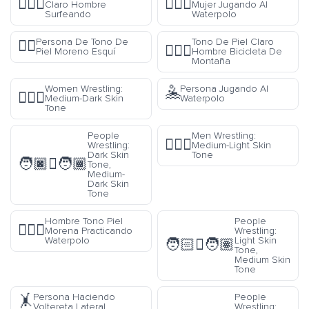
🏄🏼‍♂️
🤽🏽‍♀️
Claro Hombre
Mujer Jugando Al
Surfeando
Waterpolo
Persona De Tono De
Tono De Piel Claro
🏂🏿
🚵🏻‍♂️
Piel Moreno Esquí
Hombre Bicicleta De
Montaña
Women Wrestling:
Persona Jugando Al
🤽
🤼🏾‍♀️
Medium-Dark Skin
Waterpolo
Tone
People
Men Wrestling:
🤼🏼‍♂️
Wrestling:
Medium-Light Skin
Dark Skin
Tone
🧑🏿‍🫯‍🧑🏾
Tone,
Medium-
Dark Skin
Tone
Hombre Tono Piel
People
🤽🏿‍♂️
Morena Practicando
Wrestling:
Waterpolo
Light Skin
🧑🏻‍🫯‍🧑🏽
Tone,
Medium Skin
Tone
Persona Haciendo
People
🤸
Voltereta Lateral
Wrestling: