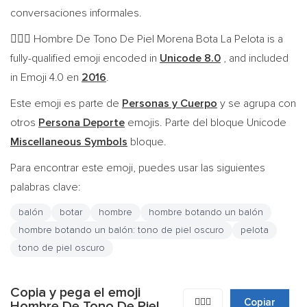
conversaciones informales.
Hombre De Tono De Piel Morena Bota La Pelota is a
⛹🏿‍♂️
fully-qualified emoji encoded in
Unicode 8.0
, and included
in Emoji 4.0 en
2016
.
Este emoji es parte de
Personas y Cuerpo
y se agrupa con
otros
Persona Deporte
emojis. Parte del bloque Unicode
Miscellaneous Symbols
bloque.
Para encontrar este emoji, puedes usar las siguientes
palabras clave:
balón
botar
hombre
hombre botando un balón
hombre botando un balón: tono de piel oscuro
pelota
tono de piel oscuro
Copia y pega el emoji
⛹🏿‍♂️
Copiar
Hombre De Tono De Piel