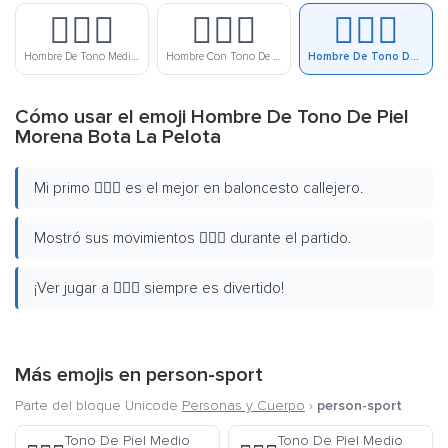
⛹🏽‍♂️
⛹🏾‍♂️
⛹🏿‍♂️
Hombre De Tono Medio De Piel Bota La Pelota
Hombre Con Tono De Piel Medio Morena Bota La Pelota
Hombre De Tono De Piel Morena Bota La Pelota
Cómo usar el emoji Hombre De Tono De Piel
Morena Bota La Pelota
Mi primo ⛹🏿‍♂️ es el mejor en baloncesto callejero.
Mostró sus movimientos ⛹🏿‍♂️ durante el partido.
¡Ver jugar a ⛹🏿‍♂️ siempre es divertido!
Más emojis en
person-sport
Parte del bloque Unicode
Personas y Cuerpo
›
person-sport
Tono De Piel Medio
Tono De Piel Medio