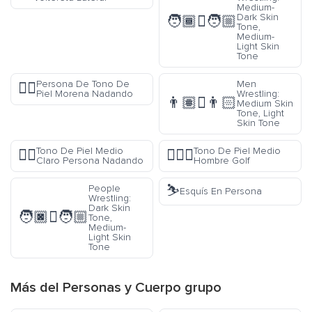
Medium-
Dark Skin
🧑🏾‍🫯‍🧑🏼
Tone,
Medium-
Light Skin
Tone
Persona De Tono De
Men
🏊🏿
Piel Morena Nadando
Wrestling:
👨🏽‍🫯‍👨🏻
Medium Skin
Tone, Light
Skin Tone
Tono De Piel Medio
Tono De Piel Medio
🏊🏼
🏌🏽‍♂️
Claro Persona Nadando
Hombre Golf
⛷️
People
Esquís En Persona
Wrestling:
Dark Skin
🧑🏿‍🫯‍🧑🏼
Tone,
Medium-
Light Skin
Tone
Más del
Personas y Cuerpo
grupo