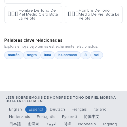
Hombre De Tono De
Hombre De Tono
⛹🏼‍♂️
⛹🏽‍♂️
Piel Medio Claro Bota
Medio De Piel Bota La
La Pelota
Pelota
Palabras clave relacionadas
Explora emojis bajo temas estrechamente relacionados:
marrón
negro
luna
balonmano
8
sol
LEER SOBRE EMOJIS DE HOMBRE DE TONO DE PIEL MORENA
BOTA LA PELOTA EN
English
Español
Deutsch
Français
Italiano
Nederlands
Português
Русский
简体中文
日本語
한국어
العربية
हिन्दी
Indonesia
Tagalog