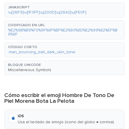
JAVASCRIPT
\u{26F9}\u{1F3FF}\u{200D}\u{2642}\u{FE0F}
CODIFICADO EN URL
%E2%9B%B9%F0%9F%8F%BF%E2%80%8D%E2%99%82%EF%B
8%8F
CÓDIGO CORTO
:man_bouncing_ball_dark_skin_tone:
BLOQUE UNICODE
Miscellaneous Symbols
Cómo escribir el emoji Hombre De Tono De
Piel Morena Bota La Pelota
iOS
Usa el teclado de emojis (icono del globo → sonrisa)