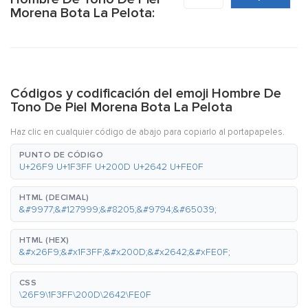
Morena Bota La Pelota:
Códigos y codificación del emoji Hombre De
Tono De Piel Morena Bota La Pelota
Haz clic en cualquier código de abajo para copiarlo al portapapeles.
PUNTO DE CÓDIGO
U+26F9 U+1F3FF U+200D U+2642 U+FE0F
HTML (DECIMAL)
&#9977;&#127999;&#8205;&#9794;&#65039;
HTML (HEX)
&#x26F9;&#x1F3FF;&#x200D;&#x2642;&#xFE0F;
CSS
\26F9\1F3FF\200D\2642\FE0F