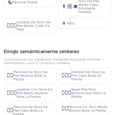
🧜
Tono De Piel
Persona Sirena
Medio Claro
👨🏼‍🎓
Estudiante
Hombre
👦
Hombre De Tono De
Niño
💇🏽‍♂️
Piel Medio Corte De
Pelo
Emojis semánticamente similares
Coincidencias por significado mediante búsqueda vectorial —
sentimientos, usos o contextos similares.
Persona De Tono De
Hombre De Tono De
⛹🏿
⛹🏻‍♂️
Piel Morena Bota La
Piel Claro Bota La
Pelota
Pelota
Hombre Con Tono De
Mujer Piel Tono
⛹🏾‍♂️
⛹🏿‍♀️
Piel Medio Morena
Morena Que Bota La
Bota La Pelota
Pelota
Persona De Tono De
Persona De Tono Medio
⛹🏾
⛹🏻
Piel Claro Bota La
Moreno Bota La Pelota
Pelota