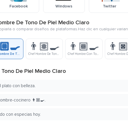
Facebook
Windows
Twitter
Hombre De Tono De Piel Medio Claro
copiarla o comparar diseños de plataformas.Haz clic en cualquier varia
🏼‍🍳
👨🏽‍🍳
👨🏾‍🍳
👨🏿
Chef Hombre De Tono De Piel Medio Claro
Chef Hombre De Tono De Piel Medio
Chef Hombre Con Tono De Piel Medio Moreno
 Tono De Piel Medio Claro
 plato con belleza.
ombre-cocinero 👨🏼‍🍳.
ndo con especias hoy.