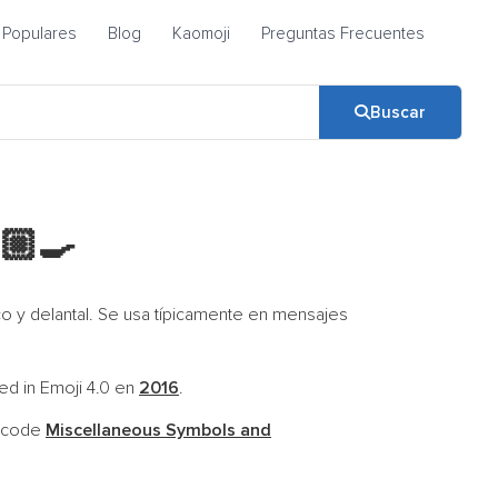
Populares
Blog
Kaomoji
Preguntas Frecuentes
Buscar
🏼‍🍳
o y delantal. Se usa típicamente en mensajes
ded in Emoji 4.0 en
2016
.
nicode
Miscellaneous Symbols and