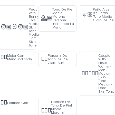
People
Tono De Piel
Puño A La
With
Medio
Izquierda
🤛🏼
Bunny
Moreno
Tono Medio
💁🏾
Ears:
Persona
Claro De Piel
Medium
Inclinando La
🧑🏽‍🐰‍🧑🏼
Skin
Mano
Tone,
Medium-
Light
Skin
Tone
Mujer Con
Persona De
Couple-
💁‍♀️
🏄🏻
Mano Inclinada
Tono De Piel
With-
Claro Surf
Heart-
Woman-
Man-
👩🏽‍❤️‍👨🏾
Medium-
Skin-
Tone-
Medium-
Dark-
Skin-Tone
🏌️‍♂️
Hombre De
Hombre Golf
Tono De Piel
Medio
🏋🏾‍♂️
Morena