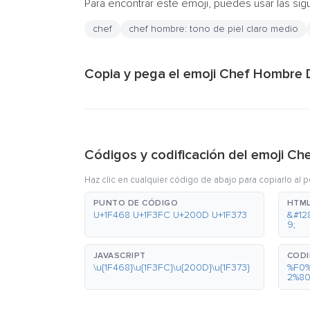
Para encontrar este emoji, puedes usar las sig
chef
chef hombre: tono de piel claro medio
Copia y pega el emoji Chef Hombre 
Códigos y codificación del emoji C
Haz clic en cualquier código de abajo para copiarlo al 
PUNTO DE CÓDIGO
HTML
U+1F468 U+1F3FC U+200D U+1F373
&#12
9;
JAVASCRIPT
CODI
\u{1F468}\u{1F3FC}\u{200D}\u{1F373}
%F0
2%8