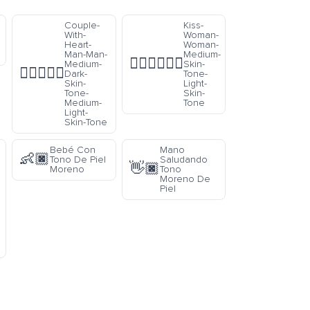
Couple-
Kiss-
With-
Woman-
Heart-
Woman-
Man-Man-
Medium-
👩🏽‍❤️‍💋‍👩🏻
Medium-
Skin-
👨🏾‍❤️‍👨🏼
Dark-
Tone-
Skin-
Light-
Tone-
Skin-
Medium-
Tone
Light-
Skin-Tone
Bebé Con
Mano
👶🏿
Tono De Piel
Saludando
👋🏿
Moreno
Tono
Moreno De
Piel