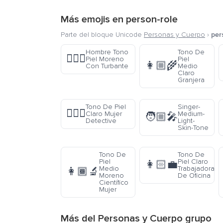
Más emojis en
person-role
Parte del bloque Unicode
Personas y Cuerpo
›
per
Hombre Tono
Tono De
👳🏿‍♂️
Piel Moreno
Piel
👩🏼‍🌾
Con Turbante
Medio
Claro
Granjera
Tono De Piel
Singer-
🕵🏻‍♀️
Claro Mujer
Medium-
🧑🏼‍🎤
Detective
Light-
Skin-Tone
Tono De
Tono De
Piel
Piel Claro
👩🏻‍💼
Medio
Trabajadora
👩🏾‍🔬
Moreno
De Oficina
Científico
Mujer
Más del
Personas y Cuerpo
grupo