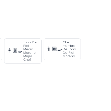
Tono De
Chef
Piel
Hombre
👨🏿‍🍳
Medio
De Tono
👩🏾‍🍳
Moreno
De Piel
Mujer
Moreno
Chef