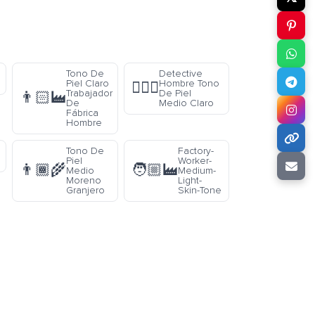
Tono De
Detective
Piel Claro
Hombre Tono
🕵🏼‍♂️
Trabajador
De Piel
👨🏻‍🏭
De
Medio Claro
Fábrica
Hombre
Tono De
Factory-
Piel
Worker-
👨🏾‍🌾
🧑🏼‍🏭
Medio
Medium-
Moreno
Light-
Granjero
Skin-Tone