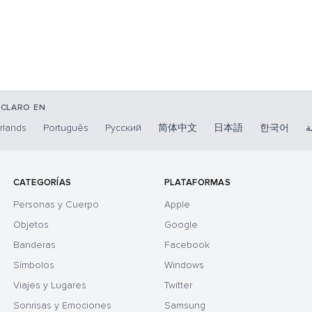
 CLARO EN
rlands
Português
Русский
简体中文
日本語
한국어
ة
CATEGORÍAS
PLATAFORMAS
Personas y Cuerpo
Apple
Objetos
Google
Banderas
Facebook
Símbolos
Windows
Viajes y Lugares
Twitter
Sonrisas y Emociones
Samsung