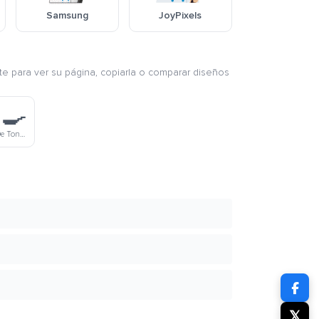
Samsung
JoyPixels
nte para ver su página, copiarla o comparar diseños
‍🍳
Chef Hombre De Tono De Piel Moreno
𝕏