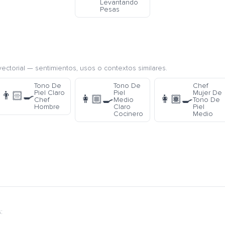
Levantando
Pesas
ectorial — sentimientos, usos o contextos similares.
Tono De
Tono De
Chef
Piel Claro
Piel
Mujer De
👨🏻‍🍳
👩🏼‍🍳
👩🏽‍🍳
Chef
Medio
Tono De
Hombre
Claro
Piel
Cocinero
Medio
: