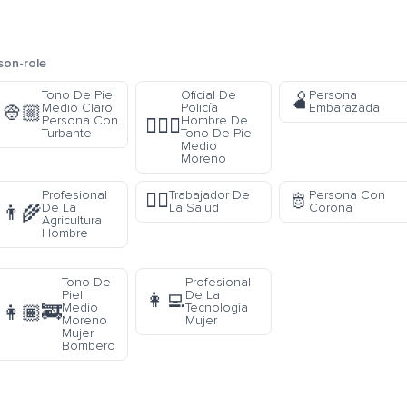
son-role
Tono De Piel
Oficial De
Persona
🫄
Medio Claro
Policía
Embarazada
👳🏼
Persona Con
Hombre De
👮🏾‍♂️
Turbante
Tono De Piel
Medio
Moreno
Profesional
Trabajador De
Persona Con
🧑‍⚕️
🫅
De La
La Salud
Corona
👨‍🌾
Agricultura
Hombre
Tono De
Profesional
Piel
De La
👩‍💻
Medio
Tecnología
👩🏾‍🚒
Moreno
Mujer
Mujer
Bombero