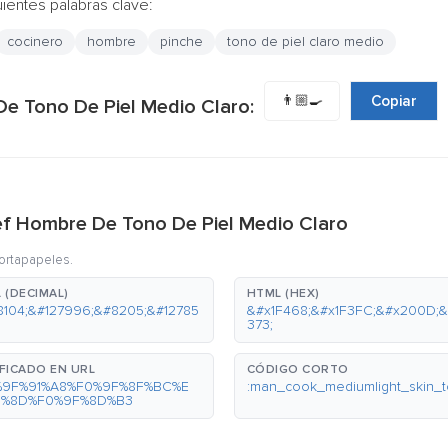
uientes palabras clave:
cocinero
hombre
pinche
tono de piel claro medio
👨🏼‍🍳
Copiar
De Tono De Piel Medio Claro:
hef Hombre De Tono De Piel Medio Claro
portapapeles.
 (DECIMAL)
HTML (HEX)
8104;&#127996;&#8205;&#12785
&#x1F468;&#x1F3FC;&#x200D;&
373;
FICADO EN URL
CÓDIGO CORTO
%9F%91%A8%F0%9F%8F%BC%E
:man_cook_mediumlight_skin_t
0%8D%F0%9F%8D%B3