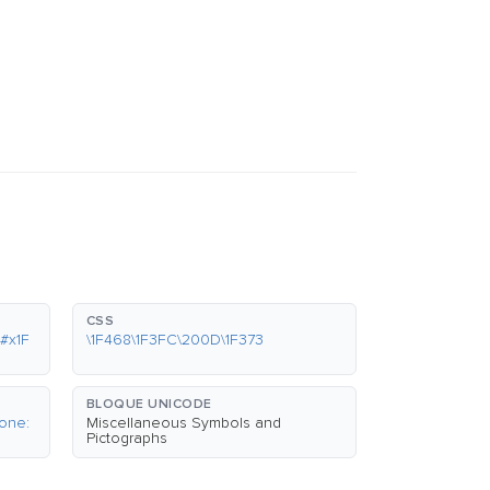
CSS
#x1F
\1F468\1F3FC\200D\1F373
BLOQUE UNICODE
one:
Miscellaneous Symbols and
Pictographs