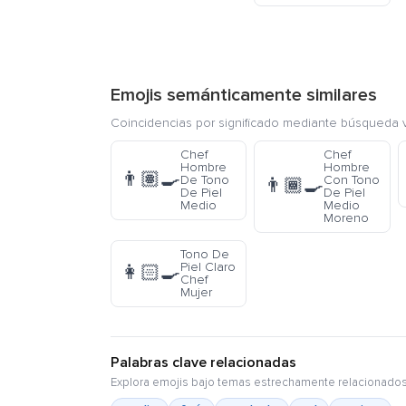
Emojis semánticamente similares
Coincidencias por significado mediante búsqueda v
Chef
Chef
Hombre
Hombre
👨🏽‍🍳
De Tono
Con Tono
👨🏾‍🍳
De Piel
De Piel
Medio
Medio
Moreno
Tono De
Piel Claro
👩🏻‍🍳
Chef
Mujer
Palabras clave relacionadas
Explora emojis bajo temas estrechamente relacionados