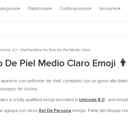
ategorías
Plataformas
Combinaciones
Versiones
▾
▾
▾
▾
ersona
Chef Hombre De Tono De Piel Medio Claro
 De Piel Medio Claro Emoji
👨
 aparece con uniforme de chef, completo con un gorro alto blanc
consejos de cocina.
o is a fully-qualified emoji encoded in
Unicode 8.0
, and inclu
e agrupa con otros
Rol De Persona
emojis. Parte del bloque U