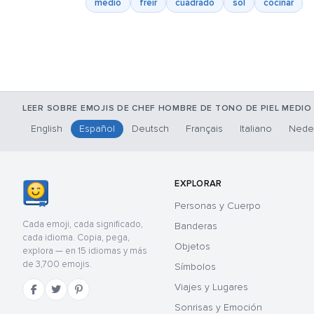
medio
freír
cuadrado
sol
cocinar
LEER SOBRE EMOJIS DE CHEF HOMBRE DE TONO DE PIEL MEDIO
English
Español
Deutsch
Français
Italiano
Nede
EXPLORAR
Personas y Cuerpo
Cada emoji, cada significado,
Banderas
cada idioma. Copia, pega,
Objetos
explora — en 15 idiomas y más
de 3,700 emojis.
Símbolos
Viajes y Lugares
Sonrisas y Emoción