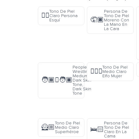
Tono De Piel
Persona De
🏂🏻
Claro Persona
Tono De Piel
🤦🏿
Esquí
Moreno Con
La Mano En
La Cara
People
Tono De Piel
🧝🏼‍♀️
Wrestling:
Medio Claro
Medium-
Elfo Mujer
🧑🏾‍🫯‍🧑🏿
Dark Skin
Tone,
Dark Skin
Tone
Tono De Piel
Persona De
🦸🏼
Medio Claro
Tono De Piel
🛌🏻
Superhéroe
Claro En La
Cama