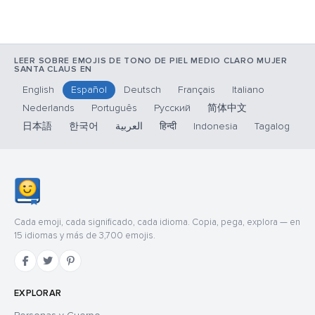
LEER SOBRE EMOJIS DE TONO DE PIEL MEDIO CLARO MUJER
SANTA CLAUS EN
English
Español
Deutsch
Français
Italiano
Nederlands
Português
Русский
简体中文
日本語
한국어
العربية
हिन्दी
Indonesia
Tagalog
Cada emoji, cada significado, cada idioma. Copia, pega, explora — en
15 idiomas y más de 3,700 emojis.
EXPLORAR