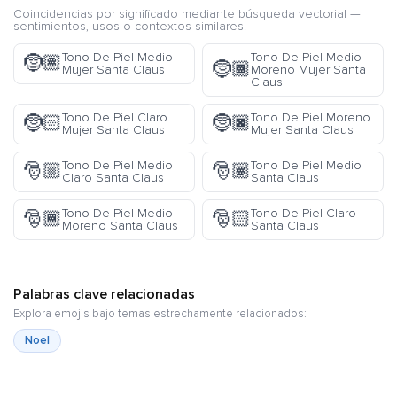
Coincidencias por significado mediante búsqueda vectorial —
sentimientos, usos o contextos similares.
Tono De Piel Medio
Tono De Piel Medio
🤶🏽
🤶🏾
Mujer Santa Claus
Moreno Mujer Santa
Claus
Tono De Piel Claro
Tono De Piel Moreno
🤶🏻
🤶🏿
Mujer Santa Claus
Mujer Santa Claus
Tono De Piel Medio
Tono De Piel Medio
🎅🏼
🎅🏽
Claro Santa Claus
Santa Claus
Tono De Piel Medio
Tono De Piel Claro
🎅🏾
🎅🏻
Moreno Santa Claus
Santa Claus
Palabras clave relacionadas
Explora emojis bajo temas estrechamente relacionados:
Noel