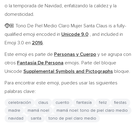
o la temporada de Navidad, enfatizando la calidez y la
domesticidad.
Tono De Piel Medio Claro Mujer Santa Claus is a fully-
🤶🏼
qualified emoji encoded in
Unicode 9.0
, and included in
Emoji 3.0 en
2016
.
Este emoji es parte de
Personas y Cuerpo
y se agrupa con
otros
Fantasía De Persona
emojis. Parte del bloque
Unicode
Supplemental Symbols and Pictographs
bloque.
Para encontrar este emoji, puedes usar las siguientes
palabras clave:
celebración
claus
cuento
fantasía
feliz
fiestas
madre
mamá noel
mamá noel: tono de piel claro medio
navidad
santa
tono de piel claro medio