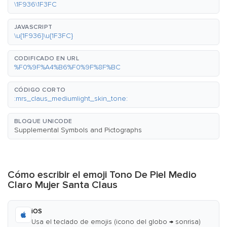
\1F936\1F3FC
JAVASCRIPT
\u{1F936}\u{1F3FC}
CODIFICADO EN URL
%F0%9F%A4%B6%F0%9F%8F%BC
CÓDIGO CORTO
:mrs_claus_mediumlight_skin_tone:
BLOQUE UNICODE
Supplemental Symbols and Pictographs
Cómo escribir el emoji Tono De Piel Medio
Claro Mujer Santa Claus
iOS
Usa el teclado de emojis (icono del globo → sonrisa)