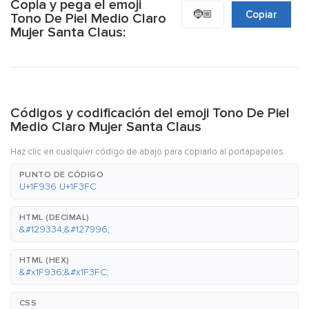
Copia y pega el emoji
🤶🏼
Copiar
Tono De Piel Medio Claro
Mujer Santa Claus:
Códigos y codificación del emoji Tono De Piel
Medio Claro Mujer Santa Claus
Haz clic en cualquier código de abajo para copiarlo al portapapeles.
PUNTO DE CÓDIGO
U+1F936 U+1F3FC
HTML (DECIMAL)
&#129334;&#127996;
HTML (HEX)
&#x1F936;&#x1F3FC;
CSS