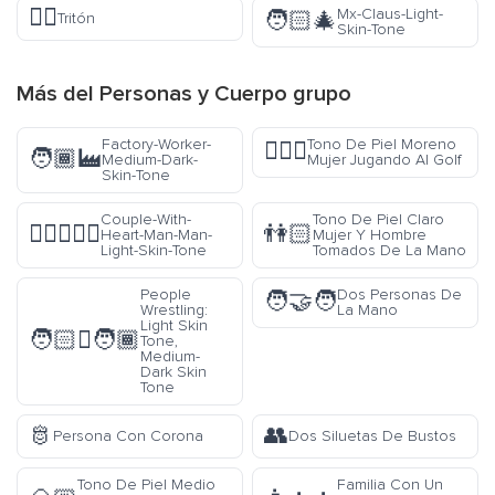
🧜‍♂️
Mx-Claus-Light-
🧑🏻‍🎄
Tritón
Skin-Tone
Más del
Personas y Cuerpo
grupo
Factory-Worker-
Tono De Piel Moreno
🏌🏿‍♀️
🧑🏾‍🏭
Medium-Dark-
Mujer Jugando Al Golf
Skin-Tone
Couple-With-
Tono De Piel Claro
👨🏻‍❤️‍👨🏻
👫🏻
Heart-Man-Man-
Mujer Y Hombre
Light-Skin-Tone
Tomados De La Mano
People
Dos Personas De
🧑‍🤝‍🧑
Wrestling:
La Mano
Light Skin
🧑🏻‍🫯‍🧑🏾
Tone,
Medium-
Dark Skin
Tone
🫅
👥
Persona Con Corona
Dos Siluetas De Bustos
Tono De Piel Medio
Familia Con Un