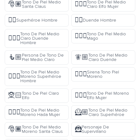
Tono De Piel Medio
Tono De Piel Medio
🎅🏽
🧝🏼‍♀️
Santa Claus
Claro Elfo Mujer
🦸‍♂️
🧚‍♂️
Superhéroe Hombre
Duende Hombre
Tono De Piel Medio
Tono De Piel Medio
🧙🏽‍♂️
🧚🏼‍♂️
Claro Duende
Mago
Hombre
Persona De Tono De
Tono De Piel Medio
🧜🏼
🧚🏼
Piel Medio Claro
Claro Duende
Tono De Piel Medio
Sirena Tono Piel
🧜🏿‍♀️
🦸🏾‍♂️
Moreno Superhéroe
Moreno
Hombre
Tono De Piel Claro
Tono De Piel Moreno
🧝🏻
🧝🏿‍♀️
Elfo
Elfo Mujer
Tono De Piel Medio
Tono De Piel Medio
🧚🏾‍♀️
🦸🏼
Moreno Hada Mujer
Claro Superhéroe
Tono De Piel Medio
Personaje De
🎅🏾
🦹
Moreno Santa Claus
Supervillano