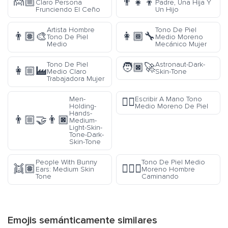
🙍🏼
👨‍👧‍👦
Claro Persona
Padre, Una Hija Y
Frunciendo El Ceño
Un Hijo
Artista Hombre
Tono De Piel
👨🏽‍🎨
👩🏾‍🔧
Tono De Piel
Medio Moreno
Medio
Mecánico Mujer
Tono De Piel
Astronaut-Dark-
🧑🏿‍🚀
👩🏼‍🏭
Medio Claro
Skin-Tone
Trabajadora Mujer
Men-
Escribir A Mano Tono
✍🏾
Holding-
Medio Moreno De Piel
Hands-
👨🏼‍🤝‍👨🏿
Medium-
Light-Skin-
Tone-Dark-
Skin-Tone
People With Bunny
Tono De Piel Medio
👯🏽
🚶🏾‍♂️
Ears: Medium Skin
Moreno Hombre
Tone
Caminando
Emojis semánticamente similares