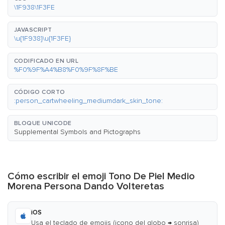
\1F938\1F3FE
JAVASCRIPT
\u{1F938}\u{1F3FE}
CODIFICADO EN URL
%F0%9F%A4%B8%F0%9F%8F%BE
CÓDIGO CORTO
:person_cartwheeling_mediumdark_skin_tone:
BLOQUE UNICODE
Supplemental Symbols and Pictographs
Cómo escribir el emoji Tono De Piel Medio
Morena Persona Dando Volteretas
iOS
Usa el teclado de emojis (icono del globo → sonrisa)