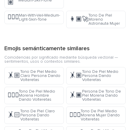
Medium-Skin-Tone
🏽
Man-With-Veil-Medium-
Tono De Piel
👰🏼‍♂️
👩🏿‍🚀
Light-Skin-Tone
Moreno
Astronauta Mujer
Emojis semánticamente similares
Coincidencias por significado mediante búsqueda vectorial —
sentimientos, usos o contextos similares.
Tono De Piel Medio
Tono De Piel Medio
🤸🏼
🤸🏽
Claro Persona Dando
Persona Dando
Volteretas
Volteretas
Tono De Piel Medio
Persona De Tono De
🤸🏾‍♂️
🤸🏿
Morena Hombre
Piel Morena Dando
Dando Volteretas
Volteretas
Tono De Piel Claro
Tono De Piel Medio
🤸🏻
🤸🏾‍♀️
Persona Dando
Morena Mujer Dando
Volteretas
Volteretas