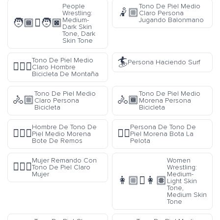
People
Tono De Piel Medio
🤾🏼
Wrestling:
Claro Persona
Medium-
Jugando Balonmano
🧑🏾‍🫯‍🧑🏿
Dark Skin
Tone, Dark
Skin Tone
🏄
Tono De Piel Medio
Persona Haciendo Surf
🚵🏼‍♂️
Claro Hombre
Bicicleta De Montaña
Tono De Piel Medio
Tono De Piel Medio
🚴🏼
🚴🏾
Claro Persona
Morena Persona
Bicicleta
Bicicleta
Hombre De Tono De
Persona De Tono De
🚣🏾‍♂️
⛹🏿
Piel Medio Morena
Piel Morena Bota La
Bote De Remos
Pelota
Mujer Remando Con
Women
🚣🏻‍♀️
Tono De Piel Claro
Wrestling:
Mujer
Medium-
👩🏼‍🫯‍👩🏽
Light Skin
Tone,
Medium Skin
Tone