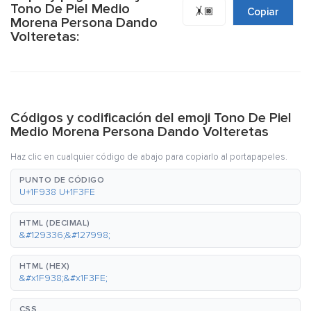
Tono De Piel Medio
🤸🏾
Copiar
Morena Persona Dando
Volteretas:
Códigos y codificación del emoji Tono De Piel
Medio Morena Persona Dando Volteretas
Haz clic en cualquier código de abajo para copiarlo al portapapeles.
PUNTO DE CÓDIGO
U+1F938 U+1F3FE
HTML (DECIMAL)
&#129336;&#127998;
HTML (HEX)
&#x1F938;&#x1F3FE;
CSS