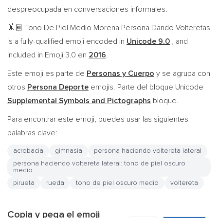
despreocupada en conversaciones informales.
Tono De Piel Medio Morena Persona Dando Volteretas
🤸🏾
is a fully-qualified emoji encoded in
Unicode 9.0
, and
included in Emoji 3.0 en
2016
.
Este emoji es parte de
Personas y Cuerpo
y se agrupa con
otros
Persona Deporte
emojis. Parte del bloque Unicode
Supplemental Symbols and Pictographs
bloque.
Para encontrar este emoji, puedes usar las siguientes
palabras clave:
acrobacia
gimnasia
persona haciendo voltereta lateral
persona haciendo voltereta lateral: tono de piel oscuro
medio
pirueta
rueda
tono de piel oscuro medio
voltereta
Copia y pega el emoji