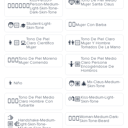
Kiss-Person-
Tono De Piel Medio
🤶🏽
Person-Medium-
Mujer Santa Claus
🧑🏼‍❤️‍💋‍🧑🏿
Light-Skin-Tone-
Dark-Skin-Tone
🧔‍♀️
Student-Light-
🧑🏻‍🎓
Mujer Con Barba
Skin-Tone
Tono De Piel
Tono De Piel Claro
👩🏻‍💻
👫🏻
Claro Científico
Mujer Y Hombre
Mujer
Tomados De La Mano
Tono De Piel Moreno
Tono De Piel Medio
🏃🏿‍♀️
Mujer Corriendo
Claro Persona
🤷🏼
Encogiéndose De
Hombros
👦
Mx-Claus-Medium-
🧑🏽‍🎄
Niño
Skin-Tone
Tono De Piel Medio
Kiss-Medium-Light-
💏🏼
👳🏼‍♂️
Claro Hombre Con
Skin-Tone
Turbante
🫱
Woman-Medium-Dark-
🧔🏾‍♀️
Handshake-Medium-
Skin-Tone-Beard
🏼‍🫲
Light-Skin-Tone-