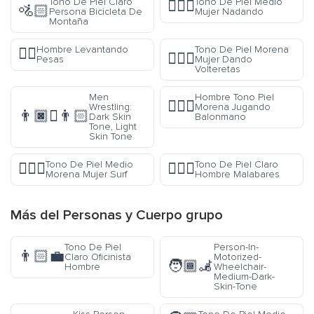
Tono De Piel Claro
Tono De Piel Medio
🏊🏽‍♀️
🚵🏻
Persona Bicicleta De
Mujer Nadando
Montaña
Hombre Levantando
Tono De Piel Morena
🏋️‍♂️
🤸🏿‍♀️
Pesas
Mujer Dando
Volteretas
Men
Hombre Tono Piel
🤾🏿‍♂️
Wrestling:
Morena Jugando
👨🏿‍🫯‍👨🏻
Dark Skin
Balonmano
Tone, Light
Skin Tone
Tono De Piel Medio
Tono De Piel Claro
🏄🏾‍♀️
🤹🏻‍♂️
Morena Mujer Surf
Hombre Malabares
Más del
Personas y Cuerpo
grupo
Tono De Piel
Person-In-
👨🏻‍💼
Claro Oficinista
Motorized-
🧑🏾‍🦼
Hombre
Wheelchair-
Medium-Dark-
Skin-Tone