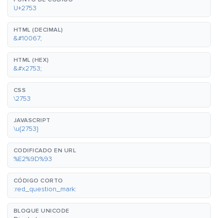
U+2753
HTML (DECIMAL)
&#10067;
HTML (HEX)
&#x2753;
CSS
\2753
JAVASCRIPT
\u{2753}
CODIFICADO EN URL
%E2%9D%93
CÓDIGO CORTO
:red_question_mark:
BLOQUE UNICODE