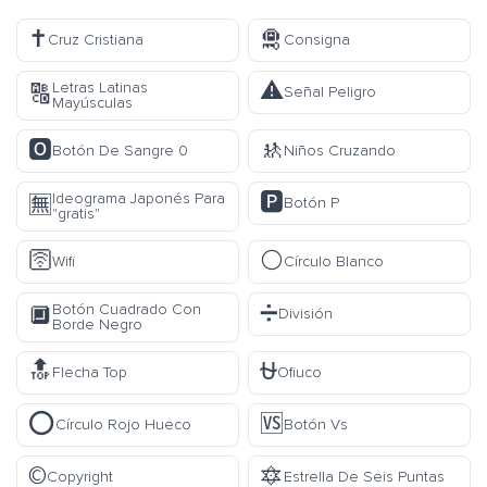
✝️
🛅
Cruz Cristiana
Consigna
⚠️
Letras Latinas
🔠
Señal Peligro
Mayúsculas
🅾️
🚸
Botón De Sangre 0
Niños Cruzando
🅿️
Ideograma Japonés Para
🈚
Botón P
"gratis"
🛜
⚪
Wifi
Círculo Blanco
➗
Botón Cuadrado Con
🔲
División
Borde Negro
🔝
⛎
Flecha Top
Ofiuco
⭕
🆚
Círculo Rojo Hueco
Botón Vs
©️
🔯
Copyright
Estrella De Seis Puntas