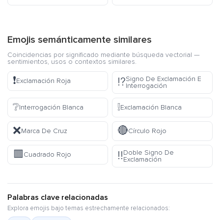
Emojis semánticamente similares
Coincidencias por significado mediante búsqueda vectorial —
sentimientos, usos o contextos similares.
❗
Signo De Exclamación E
⁉️
Exclamación Roja
Interrogación
❔
❕
Interrogación Blanca
Exclamación Blanca
❌
🔴
Marca De Cruz
Círculo Rojo
🟥
Doble Signo De
‼️
Cuadrado Rojo
Exclamación
Palabras clave relacionadas
Explora emojis bajo temas estrechamente relacionados: