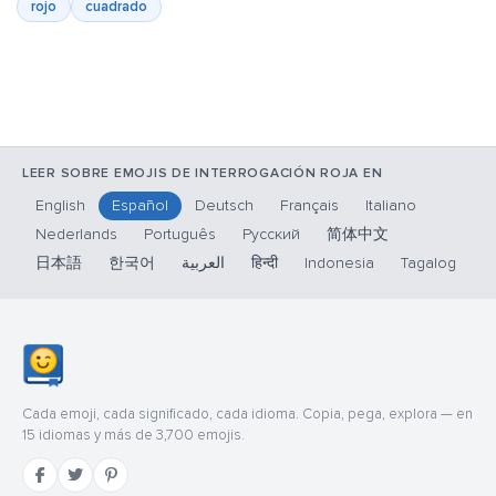
rojo
cuadrado
LEER SOBRE EMOJIS DE INTERROGACIÓN ROJA EN
English
Español
Deutsch
Français
Italiano
Nederlands
Português
Русский
简体中文
日本語
한국어
العربية
हिन्दी
Indonesia
Tagalog
Cada emoji, cada significado, cada idioma. Copia, pega, explora — en
15 idiomas y más de 3,700 emojis.