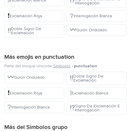
❕
⁉️
Exclamación Blanca
Interrogación
❗
❔
Exclamación Roja
Interrogación Blanca
〰️
Doble Signo De
‼️
Guión Ondulado
Exclamación
Más emojis en
punctuation
Parte del bloque Unicode
Símbolos
›
punctuation
〰️
Doble Signo De
‼️
Guión Ondulado
Exclamación
❗
❕
Exclamación Roja
Exclamación Blanca
❔
Signo De Exclamación E
⁉️
Interrogación Blanca
Interrogación
Más del
Símbolos
grupo