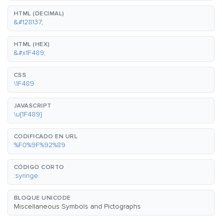
HTML (DECIMAL)
&#128137;
HTML (HEX)
&#x1F489;
CSS
\1F489
JAVASCRIPT
\u{1F489}
CODIFICADO EN URL
%F0%9F%92%89
CÓDIGO CORTO
:syringe:
BLOQUE UNICODE
Miscellaneous Symbols and Pictographs