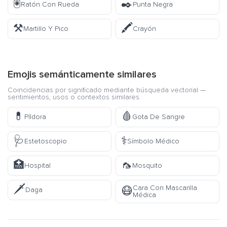
🖲️
✒️
Ratón Con Rueda
Punta Negra
⚒️
🖍️
Martillo Y Pico
Crayón
Emojis semánticamente similares
Coincidencias por significado mediante búsqueda vectorial —
sentimientos, usos o contextos similares.
💊
🩸
Píldora
Gota De Sangre
🩺
⚕️
Estetoscopio
Símbolo Médico
🏥
🦟
Hospital
Mosquito
🗡️
Cara Con Mascarilla
😷
Daga
Médica