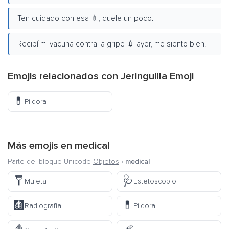
Ten cuidado con esa 💉, duele un poco.
Recibí mi vacuna contra la gripe 💉 ayer, me siento bien.
Emojis relacionados con Jeringuilla Emoji
💊
Píldora
Más emojis en
medical
Parte del bloque Unicode
Objetos
›
medical
🩼
🩺
Muleta
Estetoscopio
🩻
💊
Radiografía
Píldora