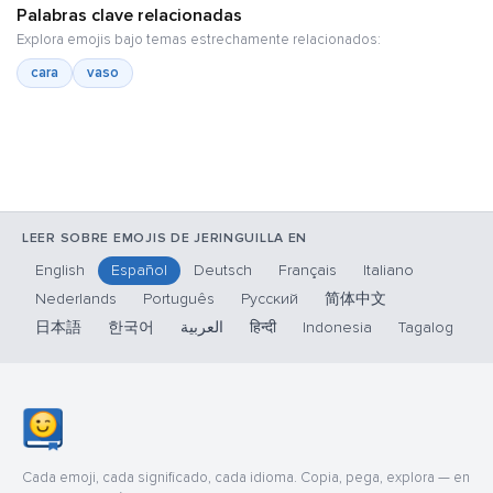
Palabras clave relacionadas
Explora emojis bajo temas estrechamente relacionados:
cara
vaso
LEER SOBRE EMOJIS DE JERINGUILLA EN
English
Español
Deutsch
Français
Italiano
Nederlands
Português
Русский
简体中文
日本語
한국어
العربية
हिन्दी
Indonesia
Tagalog
Cada emoji, cada significado, cada idioma. Copia, pega, explora — en