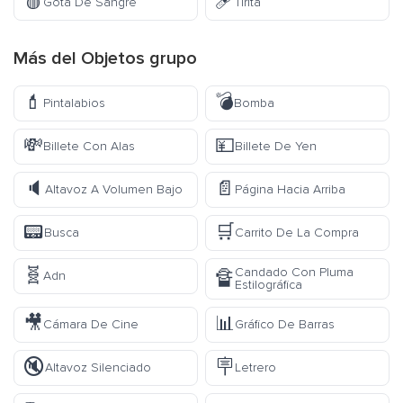
🩸
🩹
Gota De Sangre
Tirita
Más del
Objetos
grupo
💄
💣
Pintalabios
Bomba
💸
💴
Billete Con Alas
Billete De Yen
🔈
📄
Altavoz A Volumen Bajo
Página Hacia Arriba
📟
🛒
Busca
Carrito De La Compra
🧬
Candado Con Pluma
🔏
Adn
Estilográfica
🎥
📊
Cámara De Cine
Gráfico De Barras
🔇
🪧
Altavoz Silenciado
Letrero