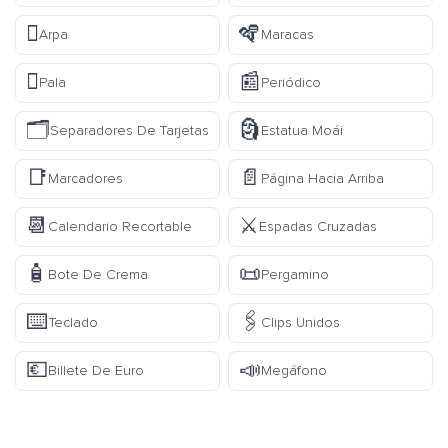
🪉
🪇
Arpa
Maracas
🪏
📰
Pala
Periódico
🗂️
🗿
Separadores De Tarjetas
Estatua Moái
📑
📄
Marcadores
Página Hacia Arriba
📆
⚔️
Calendario Recortable
Espadas Cruzadas
🧴
📜
Bote De Crema
Pergamino
⌨️
🖇️
Teclado
Clips Unidos
💶
📣
Billete De Euro
Megáfono