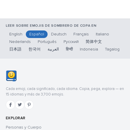
LEER SOBRE EMOJIS DE SOMBRERO DE COPA EN
English
Español
Deutsch
Français
Italiano
Nederlands
Português
Русский
简体中文
日本語
한국어
العربية
हिन्दी
Indonesia
Tagalog
Cada emoji, cada significado, cada idioma. Copia, pega, explora — en
15 idiomas y más de 3,700 emojis.
EXPLORAR
Personas y Cuerpo