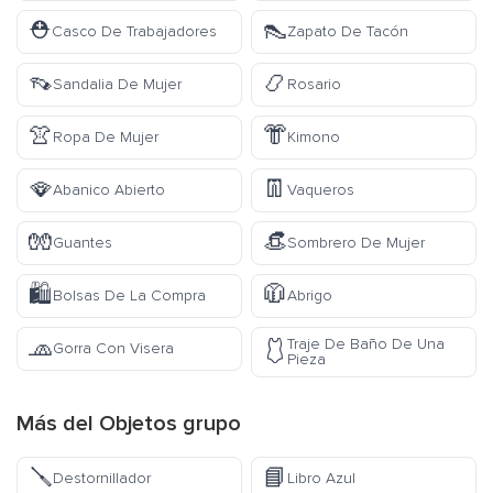
⛑️
👠
Casco De Trabajadores
Zapato De Tacón
👡
📿
Sandalia De Mujer
Rosario
👚
👘
Ropa De Mujer
Kimono
🪭
👖
Abanico Abierto
Vaqueros
🧤
👒
Guantes
Sombrero De Mujer
🛍️
🧥
Bolsas De La Compra
Abrigo
🧢
Traje De Baño De Una
🩱
Gorra Con Visera
Pieza
Más del
Objetos
grupo
🪛
📘
Destornillador
Libro Azul