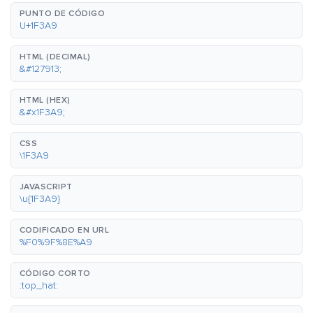
PUNTO DE CÓDIGO
U+1F3A9
HTML (DECIMAL)
&#127913;
HTML (HEX)
&#x1F3A9;
CSS
\1F3A9
JAVASCRIPT
\u{1F3A9}
CODIFICADO EN URL
%F0%9F%8E%A9
CÓDIGO CORTO
:top_hat: