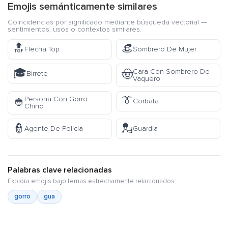
Emojis semánticamente similares
Coincidencias por significado mediante búsqueda vectorial —
sentimientos, usos o contextos similares.
🔝
👒
Flecha Top
Sombrero De Mujer
🎓
Cara Con Sombrero De
🤠
Birrete
Vaquero
👔
Persona Con Gorro
👲
Corbata
Chino
👮
💂
Agente De Policía
Guardia
Palabras clave relacionadas
Explora emojis bajo temas estrechamente relacionados:
gorro
gua