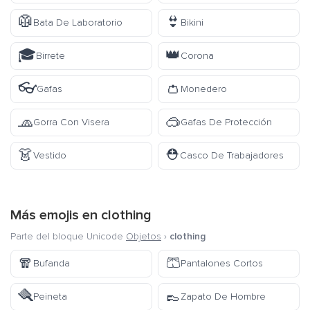
🥼
👙
Bata De Laboratorio
Bikini
🎓
👑
Birrete
Corona
👓
👛
Gafas
Monedero
🧢
🥽
Gorra Con Visera
Gafas De Protección
👗
⛑️
Vestido
Casco De Trabajadores
Más emojis en
clothing
Parte del bloque Unicode
Objetos
›
clothing
🧣
🩳
Bufanda
Pantalones Cortos
🪮
👞
Peineta
Zapato De Hombre