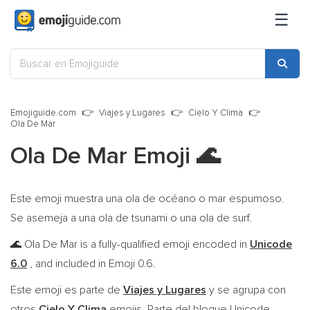
☰
Emojiguide.com
Viajes y Lugares
Cielo Y Clima
Ola De Mar
Ola De Mar Emoji
🌊
Este emoji muestra una ola de océano o mar espumoso.
Se asemeja a una ola de tsunami o una ola de surf.
Ola De Mar is a fully-qualified emoji encoded in
Unicode
🌊
6.0
, and included in Emoji 0.6.
Este emoji es parte de
Viajes y Lugares
y se agrupa con
otros
Cielo Y Clima
emojis. Parte del bloque Unicode