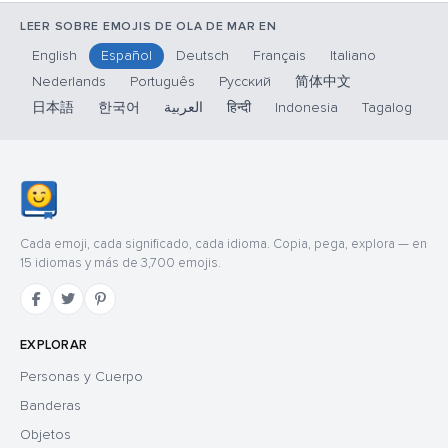
LEER SOBRE EMOJIS DE OLA DE MAR EN
English
Español
Deutsch
Français
Italiano
Nederlands
Português
Русский
简体中文
日本語
한국어
العربية
हिन्दी
Indonesia
Tagalog
Cada emoji, cada significado, cada idioma. Copia, pega, explora — en
15 idiomas y más de 3,700 emojis.
EXPLORAR
Personas y Cuerpo
Banderas
Objetos