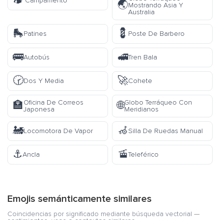
🏕️
Campamento
🌏
Mostrando Asia Y
Australia
🛼
💈
Patines
Poste De Barbero
🚌
🚅
Autobús
Tren Bala
🕝
🚀
Dos Y Media
Cohete
Oficina De Correos
Globo Terráqueo Con
🏣
🌐
Japonesa
Meridianos
🚂
🦽
Locomotora De Vapor
Silla De Ruedas Manual
⚓
🚡
Ancla
Teleférico
Emojis semánticamente similares
Coincidencias por significado mediante búsqueda vectorial —