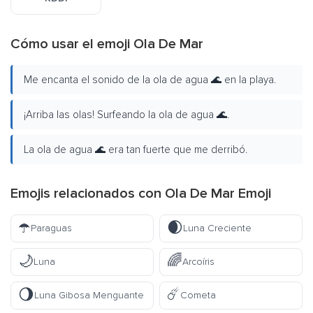
Cómo usar el emoji Ola De Mar
Me encanta el sonido de la ola de agua 🌊 en la playa.
¡Arriba las olas! Surfeando la ola de agua 🌊.
La ola de agua 🌊 era tan fuerte que me derribó.
Emojis relacionados con Ola De Mar Emoji
☂️
🌒
Paraguas
Luna Creciente
🌙
🌈
Luna
Arcoíris
🌖
☄️
Luna Gibosa Menguante
Cometa