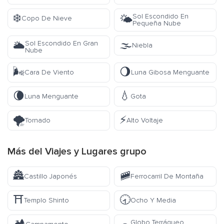
❄️
Sol Escondido En
🌤️
Copo De Nieve
Pequeña Nube
🌫️
Sol Escondido En Gran
🌥️
Niebla
Nube
🌬️
🌖
Cara De Viento
Luna Gibosa Menguante
🌘
💧
Luna Menguante
Gota
🌪️
⚡
Tornado
Alto Voltaje
Más del
Viajes y Lugares
grupo
🏯
🚞
Castillo Japonés
Ferrocarril De Montaña
⛩️
🕣
Templo Shinto
Ocho Y Media
Globo Terráqueo