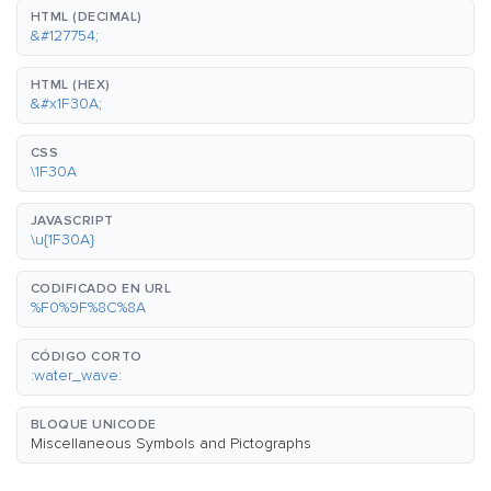
HTML (DECIMAL)
&#127754;
HTML (HEX)
&#x1F30A;
CSS
\1F30A
JAVASCRIPT
\u{1F30A}
CODIFICADO EN URL
%F0%9F%8C%8A
CÓDIGO CORTO
:water_wave:
BLOQUE UNICODE
Miscellaneous Symbols and Pictographs