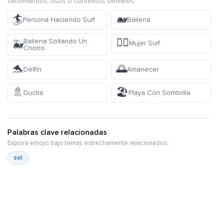
sentimientos, usos o contextos similares.
🏄
🐋
Persona Haciendo Surf
Ballena
🏄‍♀️
Ballena Soltando Un
🐳
Mujer Surf
Chorro
🐬
🌅
Delfín
Amanecer
🚿
🏖️
Ducha
Playa Con Sombrilla
Palabras clave relacionadas
Explora emojis bajo temas estrechamente relacionados:
sol