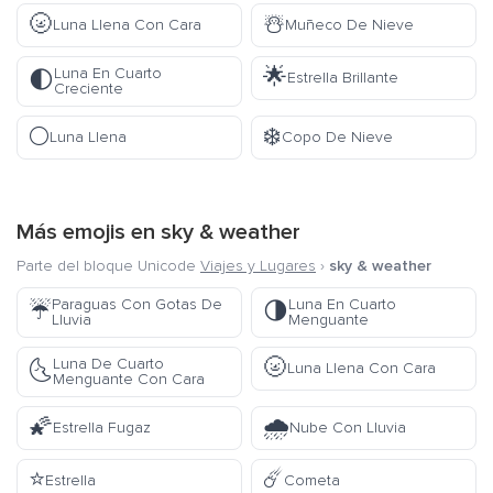
🌝
☃️
Luna Llena Con Cara
Muñeco De Nieve
🌟
Luna En Cuarto
🌓
Estrella Brillante
Creciente
🌕
❄️
Luna Llena
Copo De Nieve
Más emojis en
sky & weather
Parte del bloque Unicode
Viajes y Lugares
›
sky & weather
Paraguas Con Gotas De
Luna En Cuarto
☔
🌗
Lluvia
Menguante
🌝
Luna De Cuarto
🌜
Luna Llena Con Cara
Menguante Con Cara
🌠
🌧️
Estrella Fugaz
Nube Con Lluvia
⭐
☄️
Estrella
Cometa