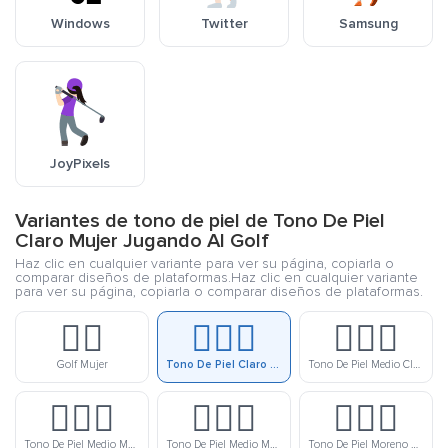
Windows
Twitter
Samsung
JoyPixels
Variantes de tono de piel de Tono De Piel
Claro Mujer Jugando Al Golf
Haz clic en cualquier variante para ver su página, copiarla o
comparar diseños de plataformas.Haz clic en cualquier variante
para ver su página, copiarla o comparar diseños de plataformas.
🏌️‍♀️
🏌🏻‍♀️
🏌🏼‍♀️
Golf Mujer
Tono De Piel Claro Mujer Jugando Al Golf
Tono De Piel Medio Claro Mujer Golf
🏌🏽‍♀️
🏌🏾‍♀️
🏌🏿‍♀️
Tono De Piel Medio Mujer Golf
Tono De Piel Medio Moreno Mujer Golf
Tono De Piel Moreno Mujer Jugando Al Golf