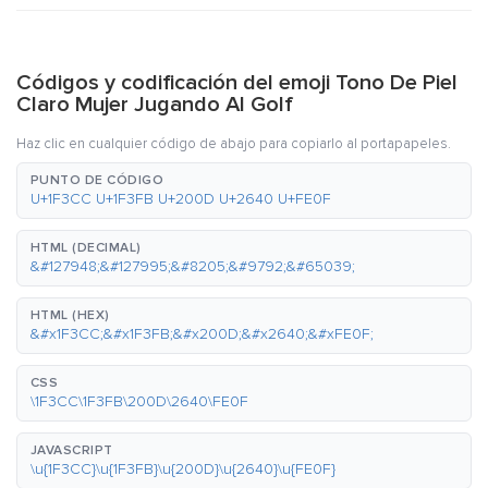
Códigos y codificación del emoji Tono De Piel
Claro Mujer Jugando Al Golf
Haz clic en cualquier código de abajo para copiarlo al portapapeles.
PUNTO DE CÓDIGO
U+1F3CC U+1F3FB U+200D U+2640 U+FE0F
HTML (DECIMAL)
&#127948;&#127995;&#8205;&#9792;&#65039;
HTML (HEX)
&#x1F3CC;&#x1F3FB;&#x200D;&#x2640;&#xFE0F;
CSS
\1F3CC\1F3FB\200D\2640\FE0F
JAVASCRIPT
\u{1F3CC}\u{1F3FB}\u{200D}\u{2640}\u{FE0F}