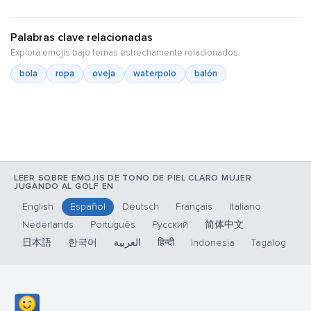
Palabras clave relacionadas
Explora emojis bajo temas estrechamente relacionados:
bola
ropa
oveja
waterpolo
balón
LEER SOBRE EMOJIS DE TONO DE PIEL CLARO MUJER
JUGANDO AL GOLF EN
English
Español
Deutsch
Français
Italiano
Nederlands
Português
Русский
简体中文
日本語
한국어
العربية
हिन्दी
Indonesia
Tagalog