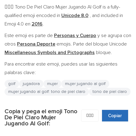
Tono De Piel Claro Mujer Jugando Al Golf is a fully-
🏌🏻‍♀️
qualified emoji encoded in
Unicode 8.0
, and included in
Emoji 4.0 en
2016
.
Este emoji es parte de
Personas y Cuerpo
y se agrupa con
otros
Persona Deporte
emojis. Parte del bloque Unicode
Miscellaneous Symbols and Pictographs
bloque.
Para encontrar este emoji, puedes usar las siguientes
palabras clave:
golf
jugadora
mujer
mujer jugando al golf
mujer jugando al golf: tono de piel claro
tono de piel claro
Copia y pega el emoji Tono
🏌🏻‍♀️
Copiar
De Piel Claro Mujer
Jugando Al Golf: