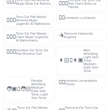
Tono De Piel Morena
Hombre De Tono De
🚣🏿‍♀️
⛹🏻‍♂️
Mujer Bote De Remos
Piel Claro Bota La
Pelota
🤼‍♂️
Tono De Piel Medio
Hombres Luchando
🤽🏾‍♀️
Morena Mujer
Jugando Al Waterpolo
Tono De Piel Medio
Persona Haciendo
🤺
🤾🏼‍♀️
Claro Mujer Jugando
Esgrima
Al Balonmano
Hombre De Tono De
Men
🏄🏿‍♂️
Piel Morena Surf
Wrestling:
Light Skin
👨🏻‍🫯‍👨🏾
Tone,
Medium-
Dark Skin
Tone
People
Hombre Levantando
🏋️‍♂️
Wrestling:
Pesas
Medium-
🧑🏾‍🫯‍🧑🏻
Dark Skin
Tone, Light
Skin Tone
Tono De Piel Medio
Persona De Tono De