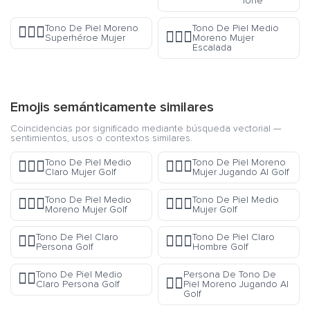
Tone
Tono De Piel Moreno
Tono De Piel Medio
🦸🏿‍♀️
🧗🏾‍♀️
Superhéroe Mujer
Moreno Mujer
Escalada
Emojis semánticamente similares
Coincidencias por significado mediante búsqueda vectorial —
sentimientos, usos o contextos similares.
Tono De Piel Medio
Tono De Piel Moreno
🏌🏼‍♀️
🏌🏿‍♀️
Claro Mujer Golf
Mujer Jugando Al Golf
Tono De Piel Medio
Tono De Piel Medio
🏌🏾‍♀️
🏌🏽‍♀️
Moreno Mujer Golf
Mujer Golf
Tono De Piel Claro
Tono De Piel Claro
🏌🏻
🏌🏻‍♂️
Persona Golf
Hombre Golf
Tono De Piel Medio
Persona De Tono De
🏌🏼
🏌🏿
Claro Persona Golf
Piel Moreno Jugando Al
Golf