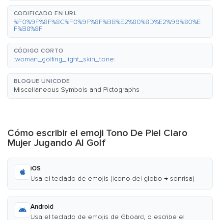
CODIFICADO EN URL
%F0%9F%8F%8C%F0%9F%8F%BB%E2%80%8D%E2%99%80%E
F%B8%8F
CÓDIGO CORTO
:woman_golfing_light_skin_tone:
BLOQUE UNICODE
Miscellaneous Symbols and Pictographs
Cómo escribir el emoji Tono De Piel Claro
Mujer Jugando Al Golf
iOS
Usa el teclado de emojis (icono del globo → sonrisa)
Android
Usa el teclado de emojis de Gboard, o escribe el