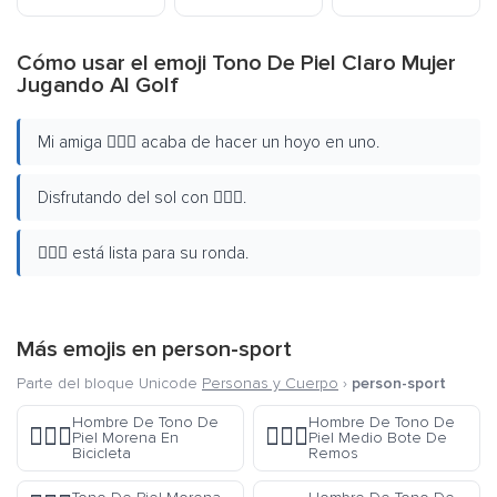
Cómo usar el emoji Tono De Piel Claro Mujer
Jugando Al Golf
Mi amiga 🏌🏻‍♀️ acaba de hacer un hoyo en uno.
Disfrutando del sol con 🏌🏻‍♀️.
🏌🏻‍♀️ está lista para su ronda.
Más emojis en
person-sport
Parte del bloque Unicode
Personas y Cuerpo
›
person-sport
Hombre De Tono De
Hombre De Tono De
🚴🏿‍♂️
🚣🏽‍♂️
Piel Morena En
Piel Medio Bote De
Bicicleta
Remos