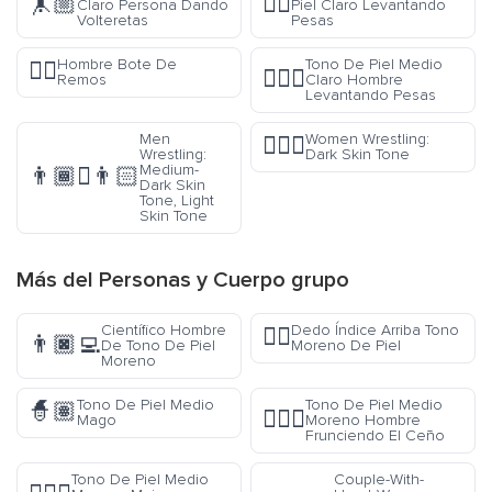
🤸🏼
🏋🏻
Claro Persona Dando
Piel Claro Levantando
Volteretas
Pesas
Hombre Bote De
Tono De Piel Medio
🚣‍♂️
🏋🏼‍♂️
Remos
Claro Hombre
Levantando Pesas
Men
Women Wrestling:
🤼🏿‍♀️
Wrestling:
Dark Skin Tone
Medium-
👨🏾‍🫯‍👨🏻
Dark Skin
Tone, Light
Skin Tone
Más del
Personas y Cuerpo
grupo
Científico Hombre
Dedo Índice Arriba Tono
☝🏿
👨🏿‍💻
De Tono De Piel
Moreno De Piel
Moreno
Tono De Piel Medio
Tono De Piel Medio
🧙🏽
🙍🏾‍♂️
Mago
Moreno Hombre
Frunciendo El Ceño
Tono De Piel Medio
Couple-With-