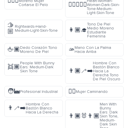
💇🏾‍♀️
Moreno Mujer
Heart-Woman-
👩🏿‍❤️‍👩🏼
Cortarse El Pelo
Woman-Dark-Skin-
Tone-Medium-
Light-Skin-Tone
🫱
Tono De Piel
Rightwards-Hand-
Medio Moreno
👩🏾‍🎓
🏼
Medium-Light-Skin-Tone
Estudiante
Femenina
Dedo Corazón Tono
Mano Con La Palma
🖕🏿
🫴
Moreno De Piel
Hacia Arriba
People With Bunny
Hombre Con
👯🏾
Ears: Medium-Dark
Bastón Blanco
👨🏿‍🦯‍➡️
Skin Tone
Hacia La
Derecha Tono
De Piel Oscuro
🧑‍🏭
🚶‍♀️
Profesional Industrial
Mujer Caminando
Hombre Con
Men With
👨‍🦯‍➡️
Bastón Blanco
Bunny
Hacia La Derecha
Ears: Dark
👨🏿‍🐰‍👨🏾
Skin Tone,
Medium-
Dark Skin