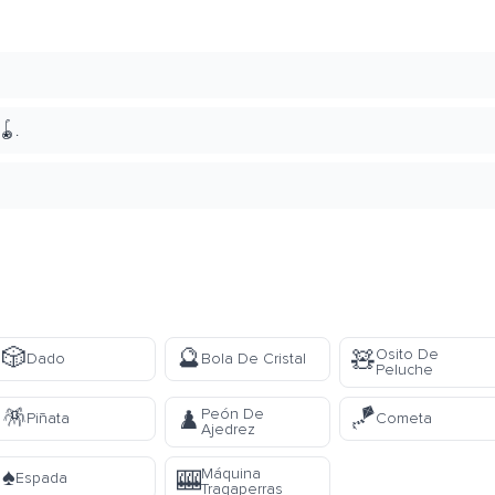
🪀.
🎲
🔮
Osito De
🧸
Dado
Bola De Cristal
Peluche
🪅
🪁
Peón De
♟️
Piñata
Cometa
Ajedrez
♠️
Máquina
🎰
Espada
Tragaperras