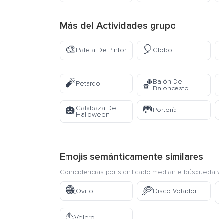
Más del
Actividades
grupo
🎨
🎈
Paleta De Pintor
Globo
🧨
Balón De
🏀
Petardo
Baloncesto
🥅
Calabaza De
🎃
Portería
Halloween
Emojis semánticamente similares
Coincidencias por significado mediante búsqueda v
🧶
🥏
Ovillo
Disco Volador
⛵
Velero