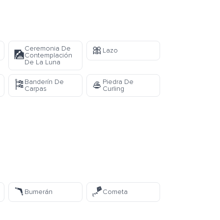
🎀
Ceremonia De
Lazo
🎑
Contemplación
De La Luna
Banderín De
Piedra De
🎏
🥌
Carpas
Curling
🪃
🪁
Bumerán
Cometa