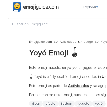
Explorar
C
▾
Emojiguide.com
Actividades
Juego
Yoy
Yoyó Emoji
🪀
Este emoji muestra un yo-yo, un juguete redond
Yoyó is a fully-qualified emoji encoded in
Un
🪀
Este emoji es parte de
Actividades
y se agru
Para encontrar este emoji, puedes usar las sig
dieta
efecto
fluctuar
juguete
yoyó