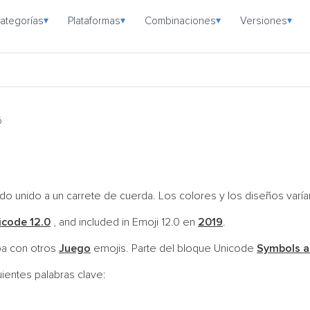
ategorías
Plataformas
Combinaciones
Versiones
▾
▾
▾
▾
ó
o unido a un carrete de cuerda. Los colores y los diseños varían
icode 12.0
, and included in Emoji 12.0 en
2019
.
pa con otros
Juego
emojis. Parte del bloque Unicode
Symbols a
uientes palabras clave: