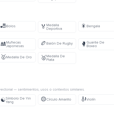
🎳
🎇
Medalla
🏅
Bolos
Bengala
Deportiva
🏉
Muñecas
Guante De
🎎
🥊
Balón De Rugby
Japonesas
Boxeo
🥇
Medalla De
🥈
Medalla De Oro
Plata
ectorial — sentimientos, usos o contextos similares.
🟡
🎻
Símbolo De Yin
☯️
Círculo Amarillo
Violín
Yang