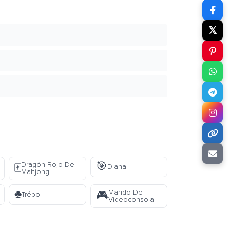
𝕏
🎯
Dragón Rojo De
🀄
Diana
Mahjong
♣️
Mando De
🎮
Trébol
Videoconsola