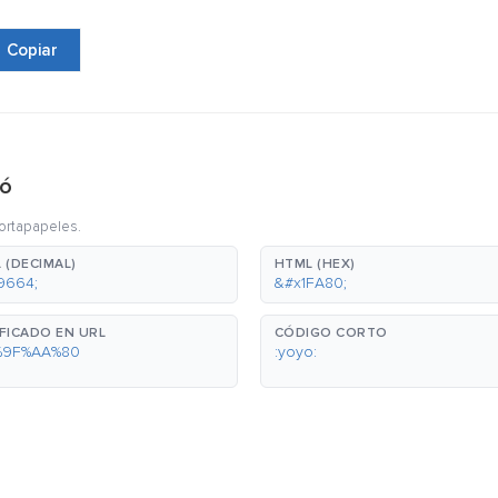
Copiar
yó
portapapeles.
 (DECIMAL)
HTML (HEX)
9664;
&#x1FA80;
FICADO EN URL
CÓDIGO CORTO
%9F%AA%80
:yoyo: