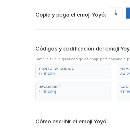
🪀
Copia y pega el emoji Yoyó:
Códigos y codificación del emoji Yo
Haz clic en cualquier código de abajo para copiarlo al 
PUNTO DE CÓDIGO
HTML
U+1FA80
&#12
JAVASCRIPT
CODI
\u{1FA80}
%F0
Cómo escribir el emoji Yoyó