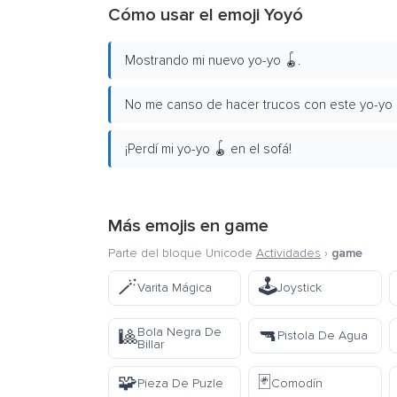
Cómo usar el emoji Yoyó
Mostrando mi nuevo yo-yo 🪀.
No me canso de hacer trucos con este yo-yo 
¡Perdí mi yo-yo 🪀 en el sofá!
Más emojis en
game
Parte del bloque Unicode
Actividades
›
game
🪄
🕹️
Varita Mágica
Joystick
🔫
Bola Negra De
🎱
Pistola De Agua
Billar
🧩
🃏
Pieza De Puzle
Comodín