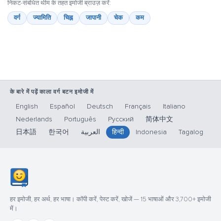
निकट-संबंधित थीम के तहत इमोजी ब्राउज़ करें:
वर्ग
ज्यामिति
चिह्न
जापानी
चेक
कम
के बारे में पढ़ें काला वर्ग बटन इमोजी में
English
Español
Deutsch
Français
Italiano
Nederlands
Português
Русский
简体中文
日本語
한국어
العربية
हिन्दी
Indonesia
Tagalog
हर इमोजी, हर अर्थ, हर भाषा। कॉपी करें, पेस्ट करें, खोजें — 15 भाषाओं और 3,700+ इमोजी
में।