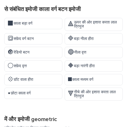
से संबंधित इमोजी काला वर्ग बटन इमोजी
⬛
ऊपर की ओर इशारा करता लाल
🔺
काला बड़ा वर्ग
त्रिभुज
🔳
🔷
सफ़ेद वर्ग बटन
बड़ा नीला हीरा
🔘
🔵
रेडियो बटन
नीला वृत्त
⚪
🔶
सफ़ेद वृत्त
बड़ा नारंगी हीरा
💠
◼️
डॉट वाला हीरा
काला मध्यम वर्ग
▪️
नीचे की ओर इशारा करता लाल
🔻
छोटा काला वर्ग
त्रिभुज
में और इमोजी
geometric