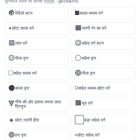
यूनिकोड ब्लॉक का हिस्सा
प्रतीक
›
geometric
🔘
◼️
रेडियो बटन
काला मध्यम वर्ग
▪️
🟧
छोटा काला वर्ग
नारंगी रंग का वर्ग
🟥
🔳
लाल वर्ग
सफ़ेद वर्ग बटन
🟡
⚪
पीला वृत्त
सफ़ेद वृत्त
◻️
🔵
सफ़ेद मध्यम वर्ग
नीला वृत्त
⚫
◽
काला वृत्त
सफ़ेद मध्यम-छोटा वर्ग
🟫
नीचे की ओर इशारा करता लाल
🔻
भूरा वर्ग
त्रिभुज
🔸
⬜
छोटा नारंगी हीरा
बड़ा सफ़ेद वर्ग
🟢
▫️
हरा वृत्त
छोटा सफ़ेद वर्ग