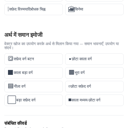
❕
🎦
सफ़ेद विस्मयादिबोधक चिह्न
सिनेमा
अर्थ में समान इमोजी
वेक्टर खोज का उपयोग करके अर्थ से मिलान किया गया — समान भावनाएँ, उपयोग या
संदर्भ।
🔳
▪️
सफ़ेद वर्ग बटन
छोटा काला वर्ग
⬛
🟫
काला बड़ा वर्ग
भूरा वर्ग
🟦
▫️
नीला वर्ग
छोटा सफ़ेद वर्ग
⬜
◾
बड़ा सफ़ेद वर्ग
काला मध्यम-छोटा वर्ग
संबंधित कीवर्ड