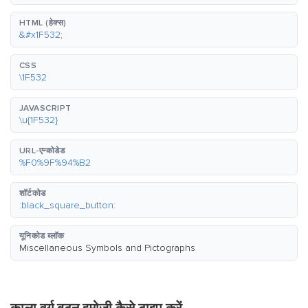
HTML (हेक्स)
&#x1F532;
CSS
\1F532
JAVASCRIPT
\u{1F532}
URL-एन्कोडेड
%F0%9F%94%B2
शॉर्टकोड
:black_square_button:
यूनिकोड ब्लॉक
Miscellaneous Symbols and Pictographs