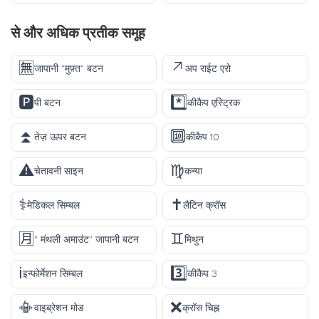
से और अधिक
प्रतीक
समूह
🈚
↗️
जापानी “मुफ़्त” बटन
अप राईट एरो
🅿️
*️⃣
पी बटन
कीकैप एस्ट्रिक
⏫
🔟
तेज़ ऊपर बटन
कीकैप 10
⚠️
♍
चेतावनी साइन
कन्या
⚕️
✝️
मेडिकल सिम्बल
लैटिन क्रॉस
🈷️
♊
" मंथली अमाउंट" जापानी बटन
मिथुन
ℹ️
3️⃣
इन्फोर्मेशन सिम्बल
कीकैप 3
📳
❌
वाइब्रेशन मोड
क्रॉस चिह्न