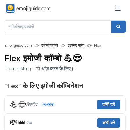
☰
Emojiguide.com
इमोजी कॉम्बो
इंटरनेट स्लैंग
Flex
Flex इमोजी कॉम्बो
💪😎
Internet slang - "शो ऑफ़ करने के लिए।"
"flex" के लिए इमोजी कॉम्बिनेशन
💪😎
डिफ़ॉल्ट
कॉपी करें
प्राथमिक
💸👑
पैसा
कॉपी करें