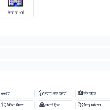
के डी डी आई
🧱
🗽
🏩
ईंट
स्टेच्यू ऑफ़ लिबर्टी
प्रेम होटल
🏗️
🏯
💒
बिल्डिंग निर्माण
जापानी क़िला
विवाह धर्मस्थल