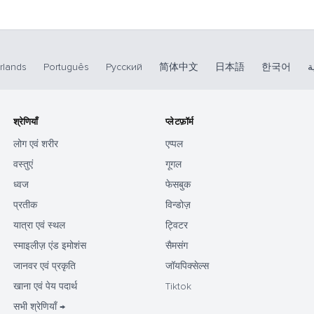
rlands
Português
Русский
简体中文
日本語
한국어
ة
श्रेणियाँ
प्लेटफ़ॉर्म
लोग एवं शरीर
एप्पल
वस्तुएं
गूगल
ध्वज
फेसबुक
प्रतीक
विन्डोज़
यात्रा एवं स्थल
ट्विटर
स्माइलीज़ एंड इमोशंस
सैमसंग
जानवर एवं प्रकृति
जॉयपिक्सेल्स
खाना एवं पेय पदार्थ
Tiktok
सभी श्रेणियाँ →