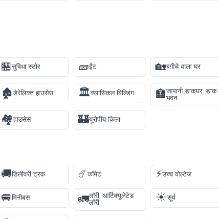
🏪
🧱
🏡
सुविधा स्टोर
ईंट
बग़ीचे वाला घर
🏚️
🏛️
जापानी डाकघर, डाक
🏣
डेरेलिक्त हाउसेस
क्लासिकल बिल्डिंग
भवन
🏘️
🏰
हाउसेस
यूरोपीय क़िला
🚚
☄️
⚡
डिलीवरी ट्रक
कॉमेट
उच्च वोल्टेज
🚐
☀️
लॉरी, आर्टिक्यूलेटेड
🚛
मिनीबस
सूर्य
लॉरी