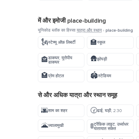
में और इमोजी
place-building
यूनिकोड ब्लॉक का हिस्सा
यात्रा और स्थान
›
place-building
🗽
🏫
स्टेच्यू ऑफ़ लिबर्टी
स्कूल
🛖
डाकघर, यूरोपीय
🏤
झोपड़ी
डाकघर
🏩
🏟️
प्रेम होटल
स्टेडियम
से और अधिक
यात्रा और स्थान
समूह
🌆
🕝
शाम का शहर
ढाई, घड़ी, 2:30
🌋
ट्रैफ़िक लाइट, उर्ध्वाधर
🚦
ज्वालामुखी
यातायात संकेत