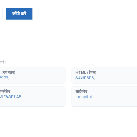
कॉपी करें
करें।
 (दशमलव)
HTML (हेक्स)
7973;
&#x1F3E5;
न्कोडेड
शॉर्टकोड
%9F%8F%A5
:hospital: