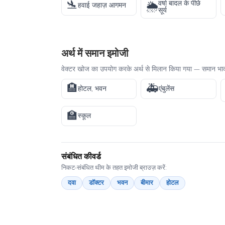
🛬
वर्षा बादल के पीछे
🌦️
हवाई जहाज़ आगमन
सूर्य
अर्थ में समान इमोजी
वेक्टर खोज का उपयोग करके अर्थ से मिलान किया गया — समान भावन
🏨
🚑
होटल, भवन
एंबुलेंस
🏫
स्कूल
संबंधित कीवर्ड
निकट-संबंधित थीम के तहत इमोजी ब्राउज़ करें:
दवा
डॉक्टर
भवन
बीमार
होटल