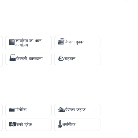
🏬
कार्यालय का भवन,
🏢
किराना दुकान
कार्यालय
🏭
🪨
फ़ैक्टरी, कारखाना
चट्टान
🚝
🛳️
मोनोरेल
पैसेंजर जहाज
🛤️
🌡️
रेलवे ट्रैक
थर्मामीटर