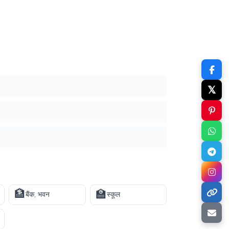
𝕏
🏦
🏫
बैंक, भवन
स्कूल