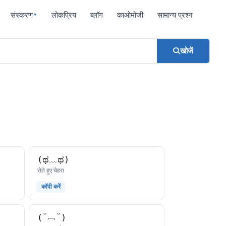
संस्करण
लोकप्रिय
ब्लॉग
काओमोजी
सामान्य प्रश्न
▾
खोजें
(ಥ﹏ಥ)
काओमोजी
रोते हुए चेहरा
कॉपी करें
(˘︹˘)