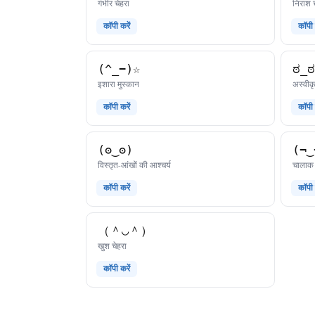
काओमोजी
गंभीर चेहरा
निराश च
कॉपी करें
कॉपी 
(^_−)☆
ಠ_ಠ
काओमोजी
इशारा मुस्कान
अस्वीकृ
कॉपी करें
कॉपी 
(ʘ‿ʘ)
(¬‿
काओमोजी
विस्तृत-आंखों की आश्चर्य
चालाक 
कॉपी करें
कॉपी 
（＾◡＾）
काओमोजी
खुश चेहरा
कॉपी करें