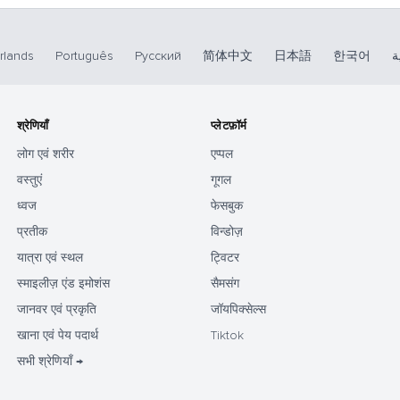
rlands
Português
Русский
简体中文
日本語
한국어
ة
श्रेणियाँ
प्लेटफ़ॉर्म
लोग एवं शरीर
एप्पल
वस्तुएं
गूगल
ध्वज
फेसबुक
प्रतीक
विन्डोज़
यात्रा एवं स्थल
ट्विटर
स्माइलीज़ एंड इमोशंस
सैमसंग
जानवर एवं प्रकृति
जॉयपिक्सेल्स
खाना एवं पेय पदार्थ
Tiktok
सभी श्रेणियाँ →