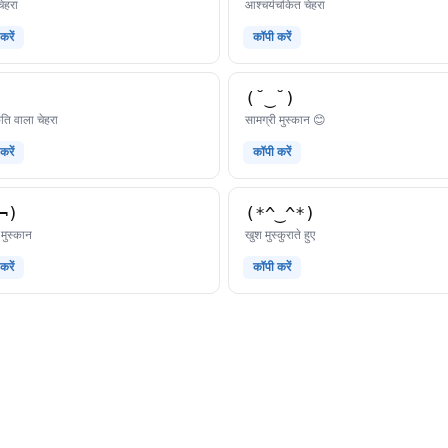
काओमोजी
काओमोजी
ेहरा
आश्चर्यचकित चेहरा
करें
कॉपी करें
(˘‿˘)
काओमोजी
काओमोजी
ति वाला चेहरा
सामग्री मुस्कान 😊
करें
कॉपी करें
¬)
(*^‿^*)
काओमोजी
काओमोजी
मुस्कान
खुश मुस्कुराते हुए
करें
कॉपी करें