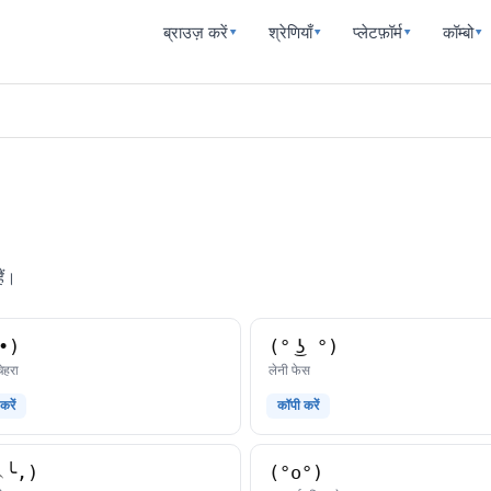
ब्राउज़ करें
श्रेणियाँ
प्लेटफ़ॉर्म
कॉम्बो
▾
▾
▾
▾
ैं।
•)
(° ͜ʖ °)
काओमोजी
काओमोजी
चेहरा
लेनी फेस
करें
कॉपी करें
︵╰,)
(°o°)