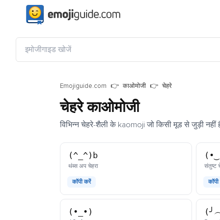
Emojiguide.com
काओमोजी
चेहरे
चेहरे काओमोजी
विभिन्न चेहरे-शैली के kaomoji जो किसी मूड से जुड़ी नहीं ह
(^_^)b
(•‿
काओमोजी
थंब्स अप चेहरा
संतुष्ट 
कॉपी करें
कॉपी 
(•_•)
(╯