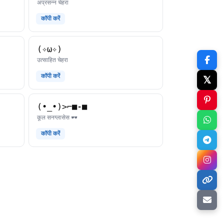
काओमोजी
अप्रसन्न चेहरा
कॉपी करें
(✧ω✧)
काओमोजी
उत्साहित चेहरा
कॉपी करें
𝕏
(•_•)>⌐■-■
काओमोजी
कूल सनग्लासेस 🕶️
कॉपी करें