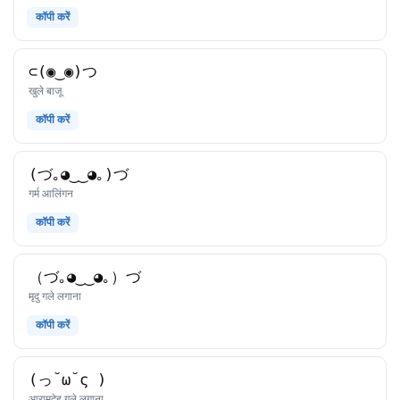
कॉपी करें
⊂(◉‿◉)つ
काओमोजी
खुले बाजू
कॉपी करें
(づ｡◕‿‿◕｡)づ
काओमोजी
गर्म आलिंगन
कॉपी करें
（づ｡◕‿‿◕｡）づ
काओमोजी
मृदु गले लगाना
कॉपी करें
(っ˘ω˘ς )
काओमोजी
आरामदेह गले लगाना