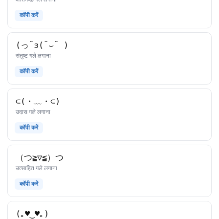
कॉपी करें
(っ˘з(˘⌣˘ )
काओमोजी
संतुष्ट गले लगाना
कॉपी करें
⊂(・﹏・⊂)
काओमोजी
उदास गले लगाना
कॉपी करें
（つ≧▽≦）つ
काओमोजी
उत्साहित गले लगाना
कॉपी करें
(｡♥‿♥｡)