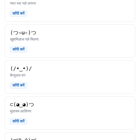
काओमोजी
प्यार भरा गले लगाना
कॉपी करें
(つ✧ω✧)つ
काओमोजी
खुशमिज़ाज गले मिलना
कॉपी करें
(/•‿•)/
काओमोजी
कैजुअल हग
कॉपी करें
⊂(◕‿◕)つ
काओमोजी
मुलायम आलिंगन
कॉपी करें