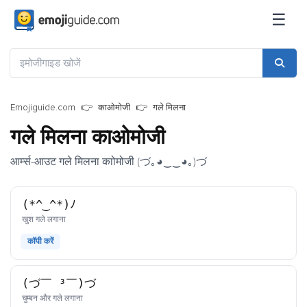
☰
Emojiguide.com
काओमोजी
गले मिलना
गले मिलना काओमोजी
आर्म्स-आउट गले मिलना काोमोजी (づ｡◕‿‿◕｡)づ
(*^‿^*)ﾉ
काओमोजी
खुश गले लगाना
कॉपी करें
(づ￣ ³￣)づ
काओमोजी
चुम्बन और गले लगाना