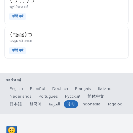
(づ^‿^)づ
काओमोजी
खुशमिज़ाज बाहें
कॉपी करें
(*≧ω≦)つ
काओमोजी
उत्सुक गले लगाना
कॉपी करें
यह पेज पढ़ें
English
Español
Deutsch
Français
Italiano
Nederlands
Português
Русский
简体中文
日本語
한국어
العربية
हिन्दी
Indonesia
Tagalog