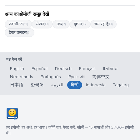
अन्य काओमोजी समूह देखें
उदासीनता
लेखन
नृत्य
दुश्मन
चल रहा है
(13)
(18)
(2)
(16)
(13)
टेबल उलटना
(7)
यह पेज पढ़ें
English
Español
Deutsch
Français
Italiano
Nederlands
Português
Русский
简体中文
日本語
한국어
العربية
हिन्दी
Indonesia
Tagalog
हर इमोजी, हर अर्थ, हर भाषा। कॉपी करें, पेस्ट करें, खोजें — 15 भाषाओं और 3,700+ इमोजी
में।