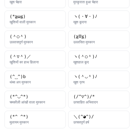
काओमोजी
काओमोजी
खुश चेहरा
मुस्कुराता हुआ चेहरा
(*≧ω≦)
ヽ(・∀・)ﾉ
काओमोजी
काओमोजी
खुशियों वाली मुस्कान
खुश कूदना
(＾○＾)
(≧∇≦)
काओमोजी
काओमोजी
उल्लासपूर्ण मुस्कान
उल्लसित मुस्कान
(＾▽＾)／
ヽ(＾○＾)ﾉ
काओमोजी
काओमोजी
खुशियों का हाथ हिलाना
खुशहाल कूद
(^‿^)b
ヽ(＾◡＾)ﾉ
काओमोजी
काओमोजी
थंब्स अप मुस्कान
खुश नृत्य
(*^◡^*)
(/^▽^)/*
काओमोजी
काओमोजी
चमकीली आंखों वाला मुस्कान
उत्साहित अभिवादन
(*^_^*)
＼(^◕^)/
काओमोजी
काओमोजी
मुलायम मुस्कान
उत्सवपूर्ण हर्ष