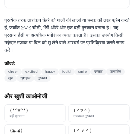
प्रत्येक तरफ तारांकन चेहरे को गालों की लाली या चमक की तरह फ्रेम करते
हैं, जबकि ≧▽≦ चौड़ी, भेंगी आँखें और एक बड़ी मुस्कान बनाता है। यह
प्रसन्न हँसी या अत्यधिक मनोरंजन व्यक्त करता है। इसका उपयोग किसी
मज़ेदार मज़ाक या दिल को छू लेने वाले आश्चर्य पर प्रतिक्रिया करते समय
करें।
कीवर्ड
cheer
excited
happy
joyful
smile
उत्साह
उत्साहित
खुश
खुशहाल
मुस्कान
और खुशी काओमोजी
(*^▽^*)
(＾▽＾)
काओमोजी
काओमोजी
बड़ी मुस्कान
उज्जवल मुस्कान
(≧◡≦)
(＾ｖ＾)