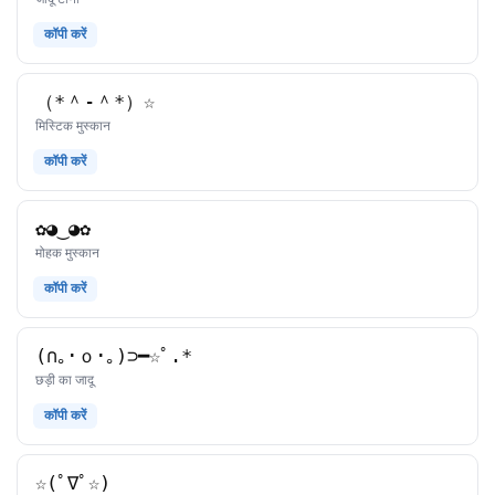
कॉपी करें
（*＾-＾*）☆
काओमोजी
मिस्टिक मुस्कान
कॉपी करें
✿◕‿◕✿
काओमोजी
मोहक मुस्कान
कॉपी करें
(∩｡･ｏ･｡)⊃━☆ﾟ.*
काओमोजी
छड़ी का जादू
कॉपी करें
☆(ﾟ∇ﾟ☆)