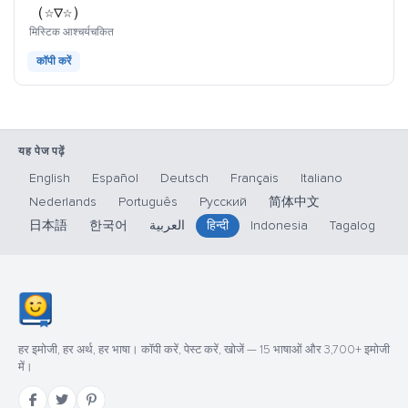
（☆▽☆）
काओमोजी
मिस्टिक आश्चर्यचकित
कॉपी करें
यह पेज पढ़ें
English
Español
Deutsch
Français
Italiano
Nederlands
Português
Русский
简体中文
日本語
한국어
العربية
हिन्दी
Indonesia
Tagalog
हर इमोजी, हर अर्थ, हर भाषा। कॉपी करें, पेस्ट करें, खोजें — 15 भाषाओं और 3,700+ इमोजी
में।