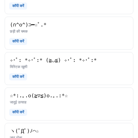
कॉपी करें
(∩^o^)⊃━☆ﾟ.*
काओमोजी
छड़ी की चमक
कॉपी करें
✧･ﾟ: *✧･ﾟ:* (≧◡≦) ✧･ﾟ: *✧･ﾟ:*
काओमोजी
मिस्टिक खुशी
कॉपी करें
☆*:.｡.o(≧▽≦)o.｡.:*☆
काओमोजी
जादुई उत्साह
कॉपी करें
ヽ(ﾟДﾟ)ﾉ⌒☆
काओमोजी
जादू टोना