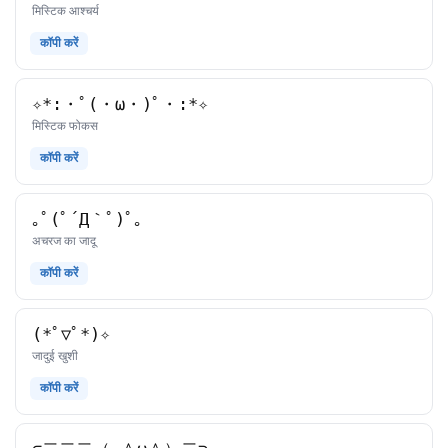
काओमोजी
मिस्टिक आश्चर्य
कॉपी करें
✧*:・ﾟ(・ω・)ﾟ・:*✧
काओमोजी
मिस्टिक फोकस
कॉपी करें
｡ﾟ(ﾟ´Д｀ﾟ)ﾟ｡
काओमोजी
अचरज का जादू
कॉपी करें
(*ﾟ▽ﾟ*)✧
काओमोजी
जादुई खुशी
कॉपी करें