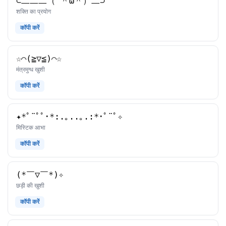
⊂二二二（ ＾ω＾）二⊃
काओमोजी
शक्ति का प्रयोग
कॉपी करें
☆⌒(≧▽​≦)⌒☆
काओमोजी
मंत्रमुग्ध खुशी
कॉपी करें
✦*ﾟ¨ﾟﾟ･*:.｡..｡.:*･ﾟ¨ﾟ✧
काओमोजी
मिस्टिक आभा
कॉपी करें
(*￣▽￣*)✧
काओमोजी
छड़ी की खुशी
कॉपी करें