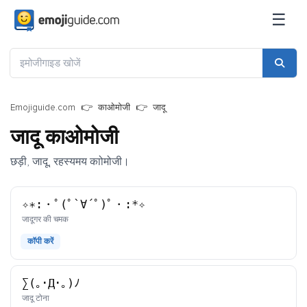
☰
Emojiguide.com
काओमोजी
जादू
जादू काओमोजी
छड़ी, जादू, रहस्यमय काोमोजी।
✧∗:・ﾟ(ﾟ`∀´ﾟ)ﾟ・:*✧
काओमोजी
जादूगर की चमक
कॉपी करें
∑(｡･Д･｡)ﾉ
काओमोजी
जादू टोना