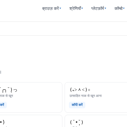
ब्राउज़ करें
श्रेणियाँ
प्लेटफ़ॉर्म
कॉम्बो
▾
▾
▾
▾
i।
̩╭╮˘̩)っ
(⁎˃ᆺ˂)✧
काओमोजी
काओमोजी
ा नाक से खून
उत्साहित नाक से खून आना
करें
कॉपी करें
•̀)
(˘•̩̩̩˘)