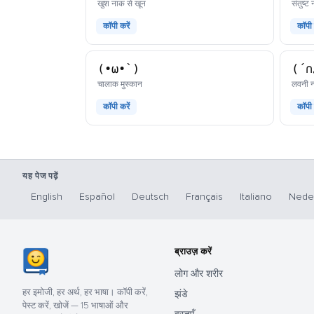
काओमोजी
खुश नाक से खून
संतुष्
कॉपी करें
कॉपी 
(•ω•`)
(´∩
काओमोजी
चालाक मुस्कान
लवनी न
कॉपी करें
कॉपी 
यह पेज पढ़ें
English
Español
Deutsch
Français
Italiano
Nede
ब्राउज़ करें
लोग और शरीर
हर इमोजी, हर अर्थ, हर भाषा। कॉपी करें,
झंडे
पेस्ट करें, खोजें — 15 भाषाओं और