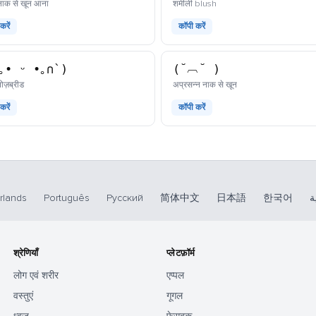
काओमोजी
काओमोजी
ट नाक से खून आना
शर्मीली blush
करें
कॉपी करें
｡• ᵕ •｡∩`)
(˘︹˘ )
काओमोजी
काओमोजी
ोज़ब्रीड
अप्रसन्न नाक से खून
करें
कॉपी करें
rlands
Português
Русский
简体中文
日本語
한국어
ة
श्रेणियाँ
प्लेटफ़ॉर्म
लोग एवं शरीर
एप्पल
वस्तुएं
गूगल