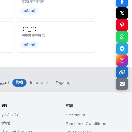
काओमोजी
मूर्छित नाक से खून
कॉपी करें
𝕏
(⁀‿⁀)
काओमोजी
सामग्री मुस्कान 😊
कॉपी करें
العربي
हिन्दी
Indonesia
Tagalog
और
साइट
इमोजी कॉम्बो
Contribute
कीवर्ड
Terms and Conditions