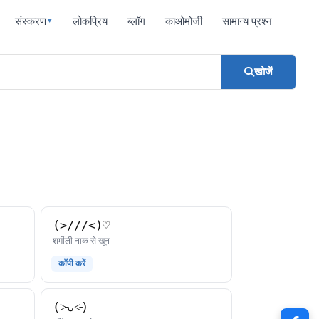
संस्करण
लोकप्रिय
ब्लॉग
काओमोजी
सामान्य प्रश्न
▾
खोजें
(>///<)♡
काओमोजी
शर्मीली नाक से खून
कॉपी करें
(˃̵ᴗ˂̵)