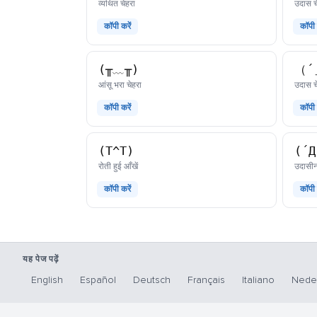
काओमोजी
व्यथित चेहरा
उदास च
कॉपी करें
कॉपी 
(╥﹏╥)
（´
काओमोजी
आंसू भरा चेहरा
उदास च
कॉपी करें
कॉपी 
(T^T)
(´
काओमोजी
रोती हुई आँखें
उदासी
कॉपी करें
कॉपी 
यह पेज पढ़ें
English
Español
Deutsch
Français
Italiano
Nede