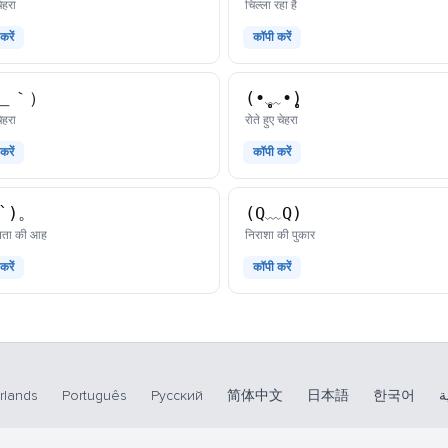
काओमोजी
काओमोजी
ेहरा
चिल्ला रहा है
करें
कॉपी करें
＿｀）
(•̥̥̥﹏•̥̥̥)
काओमोजी
काओमोजी
ेहरा
रोते हुए चेहरा
करें
कॉपी करें
Д`)。
(Q﹏Q)
काओमोजी
काओमोजी
नता की आह
निराशा की पुकार
करें
कॉपी करें
rlands
Português
Русский
简体中文
日本語
한국어
ة