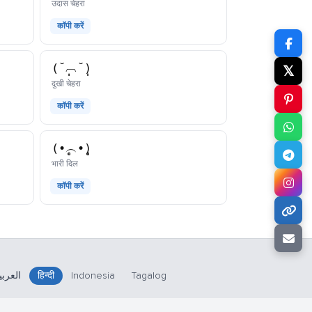
काओमोजी
उदास चेहरा
कॉपी करें
(˘̩̩︹˘̩̩)
𝕏
काओमोजी
दुखी चेहरा
कॉपी करें
(•̥̥̥︵•̥̥̥)
काओमोजी
भारी दिल
कॉपी करें
العربي
हिन्दी
Indonesia
Tagalog