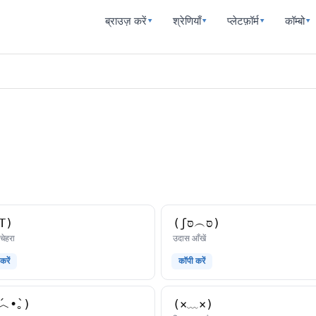
ब्राउज़ करें
श्रेणियाँ
प्लेटफ़ॉर्म
कॉम्बो
▾
▾
▾
▾
T)
(ʃסּ︵סּ)
काओमोजी
काओमोजी
 चेहरा
उदास आँखें
करें
कॉपी करें
́︿•̀｡)
(×﹏×)