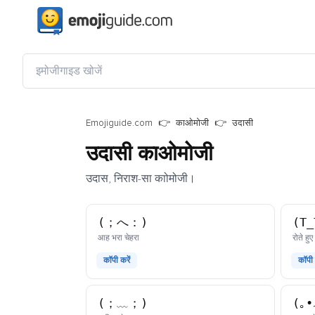
Emojiguide.com
काओमोजी
उदासी
उदासी काओमोजी
उदास, निराश-सा काोमोजी।
(；へ：)
(T_
काओमोजी
आह भरा चेहरा
रोते हुए
कॉपी करें
कॉपी 
(；﹏；)
(｡•