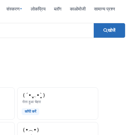
संस्करण
लोकप्रिय
ब्लॉग
काओमोजी
सामान्य प्रश्न
▾
खोजें
(´•̥̥̥﹏•̥̥̥`)
काओमोजी
रोता हुआ चेहरा
कॉपी करें
(•︵•)