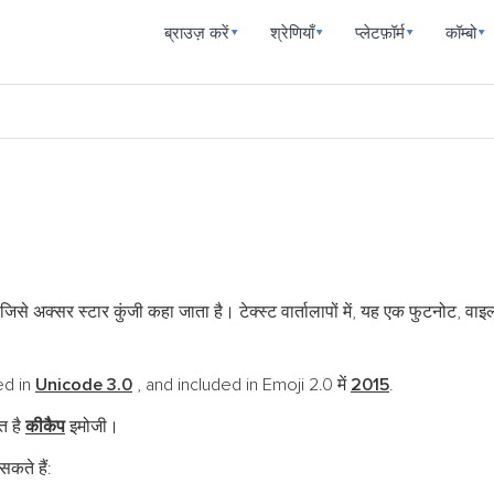
ब्राउज़ करें
श्रेणियाँ
प्लेटफ़ॉर्म
कॉम्बो
▾
▾
▾
▾
ै, जिसे अक्सर स्टार कुंजी कहा जाता है। टेक्स्ट वार्तालापों में, यह एक फुटनोट, व
ed in
Unicode 3.0
, and included in Emoji 2.0 में
2015
.
त है
कीकैप
इमोजी।
कते हैं: