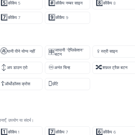
5️⃣
#️⃣
8️⃣
कीकैप 5
कीकैप नम्बर साइन
कीकैप 8
7️⃣
9️⃣
कीकैप 7
कीकैप 9
🚱
♀️
जापानी “ऐप्लिकेशन”
🈸
पानी पीने योग्य नहीं
स्त्री साइन
बटन
↕️
♾️
🔀
अप डाउन एरो
अनंत चिन्ह
शफ़ल ट्रैक बटन
☦️
🫟
ऑर्थोडॉक्स क्रोस
छींटे
ाएँ, उपयोग या संदर्भ।
1️⃣
7️⃣
6️⃣
कीकैप 1
कीकैप 7
कीकैप 6