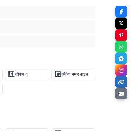
𝕏
4️⃣
#️⃣
कीकैप 4
कीकैप नम्बर साइन