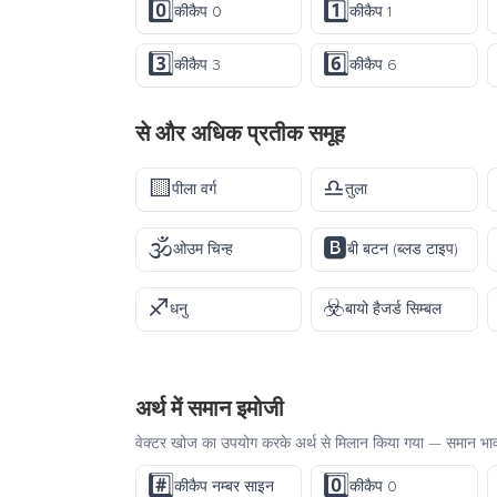
0️⃣
1️⃣
कीकैप 0
कीकैप 1
3️⃣
6️⃣
कीकैप 3
कीकैप 6
से और अधिक
प्रतीक
समूह
🟨
♎
पीला वर्ग
तुला
🕉️
🅱️
ओउम चिन्ह
बी बटन (ब्लड टाइप)
♐
☣️
धनु
बायो हैजर्ड सिम्बल
अर्थ में समान इमोजी
वेक्टर खोज का उपयोग करके अर्थ से मिलान किया गया — समान भावन
#️⃣
0️⃣
कीकैप नम्बर साइन
कीकैप 0