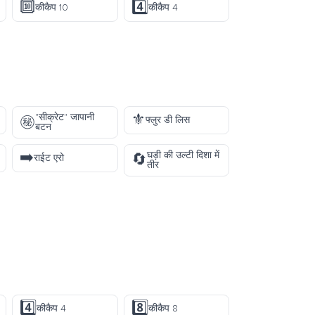
🔟
4️⃣
कीकैप 10
कीकैप 4
⚜️
"सीक्रेट" जापानी
㊙️
फ्लुर डी लिस
बटन
➡️
घड़ी की उल्टी दिशा में
🔄
राईट एरो
तीर
4️⃣
8️⃣
कीकैप 4
कीकैप 8