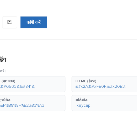
*️⃣
कॉपी करें
िंग
करें।
 (दशमलव)
HTML (हेक्स)
;&#65039;&#8419;
&#x2A;&#xFE0F;&#x20E3;
न्कोडेड
शॉर्टकोड
%EF%B8%8F%E2%83%A3
:keycap: