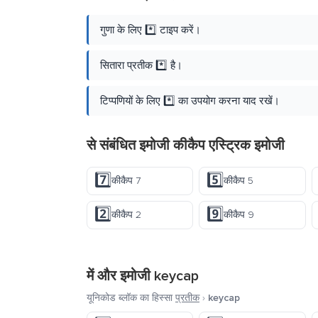
गुणा के लिए *️⃣ टाइप करें।
सितारा प्रतीक *️⃣ है।
टिप्पणियों के लिए *️⃣ का उपयोग करना याद रखें।
से संबंधित इमोजी कीकैप एस्ट्रिक इमोजी
7️⃣
5️⃣
कीकैप 7
कीकैप 5
2️⃣
9️⃣
कीकैप 2
कीकैप 9
में और इमोजी
keycap
यूनिकोड ब्लॉक का हिस्सा
प्रतीक
›
keycap