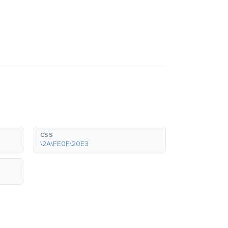
CSS
\2A\FE0F\20E3