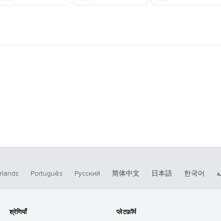
rlands
Português
Русский
简体中文
日本語
한국어
ة
श्रेणियाँ
प्लेटफ़ॉर्म