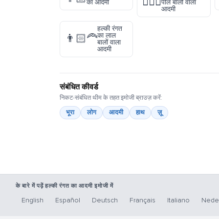
👱🏻‍♂️
का आदमी
पीले बालों वाला
आदमी
हल्की रंगत
का लाल
👨🏻‍🦰
बालों वाला
आदमी
संबंधित कीवर्ड
निकट-संबंधित थीम के तहत इमोजी ब्राउज़ करें:
भूरा
लोग
आदमी
हाथ
ज़ू
के बारे में पढ़ें हल्की रंगत का आदमी इमोजी में
English
Español
Deutsch
Français
Italiano
Nede