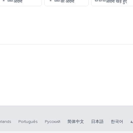
आदमी
का आदमी
आदमी खड़े हुए
rlands
Português
Русский
简体中文
日本語
한국어
ة