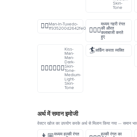
Skin-
Tone
Man-In-Tuxedo-
मध्यम गहरी रंगत
🤵‍♂️
1f935200d2642fe0f
की औरत
🤸🏾‍♀️
कलाबाजी करते
हुए
🏄
Kiss-
सर्फ़िंग करता व्यक्ति
Man-
Man-
Dark-
Skin-
👨🏿‍❤️‍💋‍👨🏼
Tone-
Medium-
Light-
Skin-
Tone
अर्थ में समान इमोजी
वेक्टर खोज का उपयोग करके अर्थ से मिलान किया गया — समान भावन
मध्यम हल्की रंगत
हल्की रंगत का
👨🏼