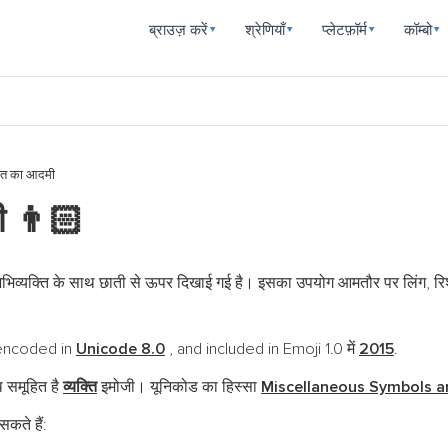
ब्राउज़ करें
श्रेणियाँ
प्लेटफ़ॉर्म
कॉम्बो
▾
▾
▾
▾
ंगत का आदमी
जी
👨🏻
व्यक्ति के साथ छाती से ऊपर दिखाई गई है। इसका उपयोग आमतौर पर लिंग, रिश्तों या
i encoded in
Unicode 8.0
, and included in Emoji 1.0 में
2015
.
 समूहित है
व्यक्ति
इमोजी। यूनिकोड का हिस्सा
Miscellaneous Symbols a
कते हैं: