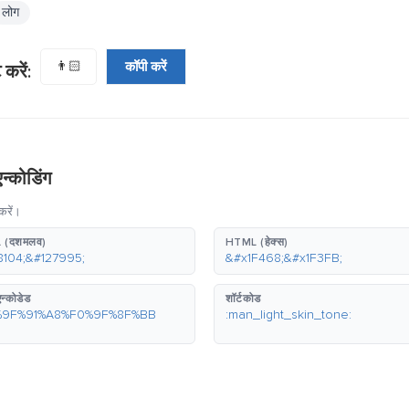
लोग
👨🏻
कॉपी करें
करें:
न्कोडिंग
करें।
 (दशमलव)
HTML (हेक्स)
8104;&#127995;
&#x1F468;&#x1F3FB;
न्कोडेड
शॉर्टकोड
%9F%91%A8%F0%9F%8F%BB
:man_light_skin_tone: