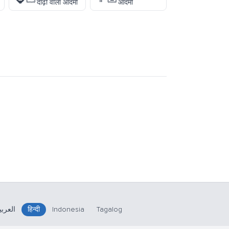
दाढ़ी वाला आदमी
आदमी
العربي
हिन्दी
Indonesia
Tagalog