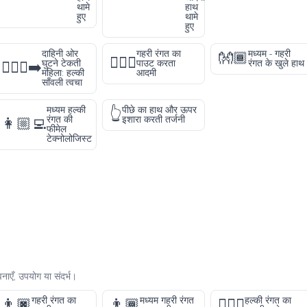
थामे
हाथ
हुए
थामे
हुए
दाहिनी ओर
गहरी रंगत का
मध्यम - गहरी
👐🏾
🙎🏿‍♂️
घुटने टेकती
पाउट करता
रंगत के खुले हाथ
🧎🏾‍♀️‍➡️
महिला: हल्की
आदमी
साँवली त्वचा
मध्यम हल्की
पीछे का हाथ और ऊपर
👆
रंगत की
इशारा करती तर्जनी
👩🏼‍💻
फीमेल
टेक्नोलोजिस्ट
ाएँ, उपयोग या संदर्भ।
गहरी रंगत का
मध्यम गहरी रंगत
हल्की रंगत का
👨🏿
👨🏾
🧍🏻‍♂️