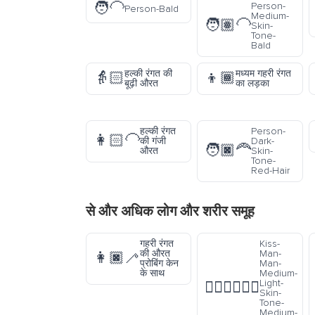
🧑‍🦲
Person-
Person-Bald
Medium-
🧑🏽‍🦲
Skin-
Tone-
Bald
हल्की रंगत की
मध्यम गहरी रंगत
👵🏻
👦🏾
बूढ़ी औरत
का लड़का
हल्की रंगत
Person-
👩🏻‍🦲
की गंजी
Dark-
🧑🏿‍🦰
औरत
Skin-
Tone-
Red-Hair
से और अधिक
लोग और शरीर
समूह
गहरी रंगत
Kiss-
की औरत
Man-
👩🏿‍🦯
प्रोबिंग केन
Man-
के साथ
Medium-
Light-
👨🏼‍❤️‍💋‍👨🏽
Skin-
Tone-
Medium-