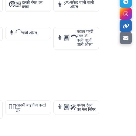
हल्की रंगत का
सफेद बालों वाली
🧒🏻
👩‍🦳
बच्चा
औरत
👩‍🦲
मध्यम गहरी
गंजी औरत
रंगत की
👩🏾‍🦱
कर्ली बालों
वाली औरत
आदमी बाइकिंग करते
मध्यम रंगत
🚴‍♂️
👨🏽‍🎤
हुए
का मेल सिंगर