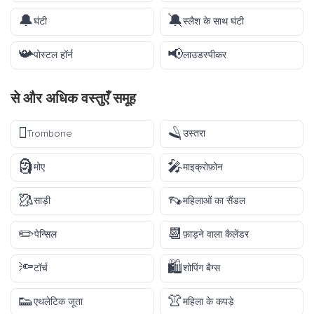
🔔
🔕
घंटी
स्लैश के साथ घंटी
📯
📢
पोस्टल हॉर्न
लाउडस्पीकर
से और अधिक
वस्तुएँ
समूह
🪊
🪒
Trombone
उस्तरा
🗿
🎤
मोए
माइक्रोफ़ोन
🥻
👡
साड़ी
महिलाओं का सैंडल
✏️
📆
पेन्सिल
फ़ाड़ने वाला कैलेंडर
🔦
🛍️
टॉर्च
शोपिंग बैग्स
👟
👚
एथलेटिक जूता
महिला के कपड़े