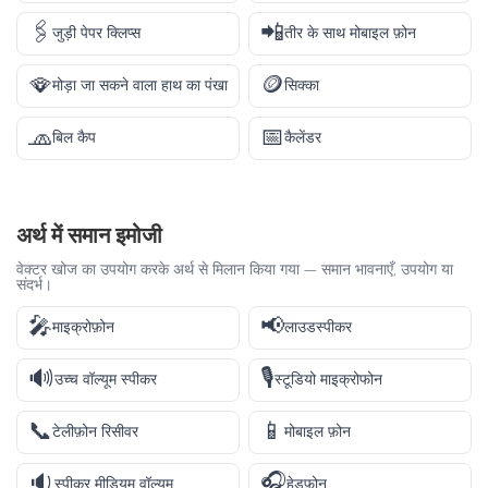
🖇️
📲
जुड़ी पेपर क्लिप्स
तीर के साथ मोबाइल फ़ोन
🪭
🪙
मोड़ा जा सकने वाला हाथ का पंखा
सिक्का
🧢
📅
बिल कैप
कैलेंडर
अर्थ में समान इमोजी
वेक्टर खोज का उपयोग करके अर्थ से मिलान किया गया — समान भावनाएँ, उपयोग या
संदर्भ।
🎤
📢
माइक्रोफ़ोन
लाउडस्पीकर
🔊
🎙️
उच्च वॉल्यूम स्पीकर
स्टूडियो माइक्रोफोन
📞
📱
टेलीफ़ोन रिसीवर
मोबाइल फ़ोन
🔉
🎧
स्पीकर मीडियम वॉल्यूम
हेडफ़ोन