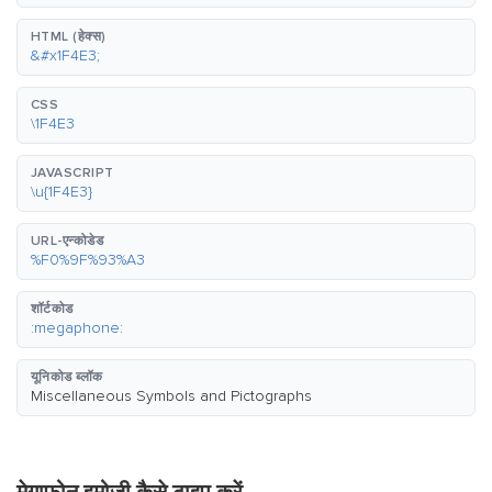
HTML (हेक्स)
&#x1F4E3;
CSS
\1F4E3
JAVASCRIPT
\u{1F4E3}
URL-एन्कोडेड
%F0%9F%93%A3
शॉर्टकोड
:megaphone:
यूनिकोड ब्लॉक
Miscellaneous Symbols and Pictographs