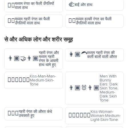
🫲
मध्यम रंगत का फैली उँगलियों
🖐🏽
बाईं ओर हाथ
वाला हाथ
मध्यम गहरी रंगत का फैली
मध्यम हल्की रंगत का फैली
🖐🏾
🖐🏼
उँगलियों वाला हाथ
उँगलियों वाला हाथ
से और अधिक
लोग और शरीर
समूह
गहरी रंगत और
मध्यम गहरी रंगत की
👩🏾‍🦱
मध्यम गहरी
कर्ली बालों वाली औरत
👨🏿‍🤝‍👨🏾
रंगत के आदमी
हाथ थामे हुए
Kiss-Man-Man-
Men With
👨🏽‍❤️‍💋‍👨🏽
Medium-Skin-
Bunny
Tone
Ears: Dark
👨🏿‍🐰‍👨🏾
Skin Tone,
Medium-
Dark Skin
Tone
गहरी रंगत की औरत कंधे
Kiss-Woman-
🤷🏿‍♀️
👩🏼‍❤️‍💋‍👩🏼
उचकाते हुए
Woman-Medium-
Light-Skin-Tone