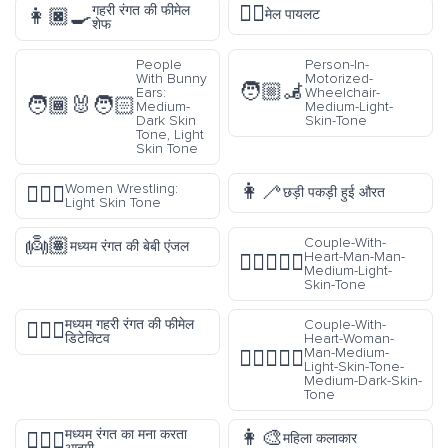
👨‍✈️
गहरी रंगत की फीमेल
👩🏿‍🍳
मेल पायलट
शेफ
People
Person-In-
With Bunny
Motorized-
🧑🏼‍🦼
Ears:
Wheelchair-
🧑🏾‍🐰‍🧑🏻
Medium-
Medium-Light-
Dark Skin
Skin-Tone
Tone, Light
Skin Tone
👩‍🦯
Women Wrestling:
🤼🏻‍♀️
छड़ी पकड़ी हुई औरत
Light Skin Tone
👼🏽
Couple-With-
मध्यम रंगत की बेबी एंजल
Heart-Man-Man-
👨🏼‍❤️‍👨🏼
Medium-Light-
Skin-Tone
मध्यम गहरी रंगत की फीमेल
Couple-With-
🕵🏾‍♀️
डिटेक्टिव
Heart-Woman-
Man-Medium-
👩🏼‍❤️‍👨🏾
Light-Skin-Tone-
Medium-Dark-Skin-
Tone
👩‍🎨
मध्यम रंगत का मना करता
🙅🏽‍♂️
महिला कलाकार