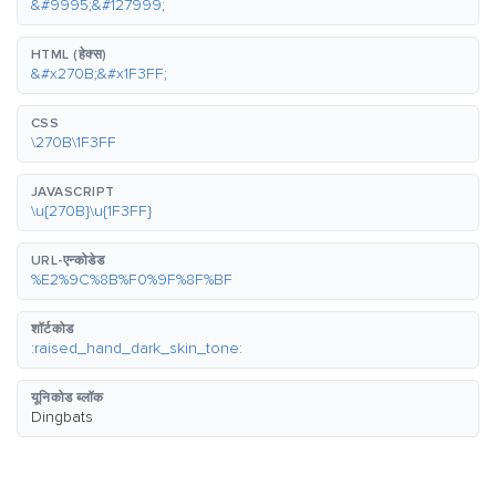
&#9995;&#127999;
HTML (हेक्स)
&#x270B;&#x1F3FF;
CSS
\270B\1F3FF
JAVASCRIPT
\u{270B}\u{1F3FF}
URL-एन्कोडेड
%E2%9C%8B%F0%9F%8F%BF
शॉर्टकोड
:raised_hand_dark_skin_tone:
यूनिकोड ब्लॉक
Dingbats