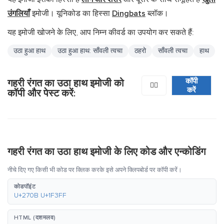
उंगलियाँ
इमोजी। यूनिकोड का हिस्सा
Dingbats
ब्लॉक।
यह इमोजी खोजने के लिए, आप निम्न कीवर्ड का उपयोग कर सकते हैं:
उठा हुआ हाथ
उठा हुआ हाथ: साँवली त्वचा
ठहरो
साँवली त्वचा
हाथ
कॉपी
गहरी रंगत का उठा हाथ इमोजी को
✋🏿
करें
कॉपी और पेस्ट करें:
गहरी रंगत का उठा हाथ इमोजी के लिए कोड और एन्कोडिंग
नीचे दिए गए किसी भी कोड पर क्लिक करके इसे अपने क्लिपबोर्ड पर कॉपी करें।
कोडपॉइंट
U+270B U+1F3FF
HTML (दशमलव)