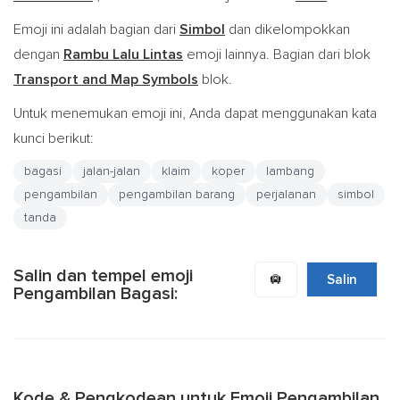
Emoji ini adalah bagian dari
Simbol
dan dikelompokkan
dengan
Rambu Lalu Lintas
emoji lainnya. Bagian dari blok
Transport and Map Symbols
blok.
Untuk menemukan emoji ini, Anda dapat menggunakan kata
kunci berikut:
bagasi
jalan-jalan
klaim
koper
lambang
pengambilan
pengambilan barang
perjalanan
simbol
tanda
Salin dan tempel emoji
🛄
Salin
Pengambilan Bagasi:
Kode & Pengkodean untuk Emoji Pengambilan