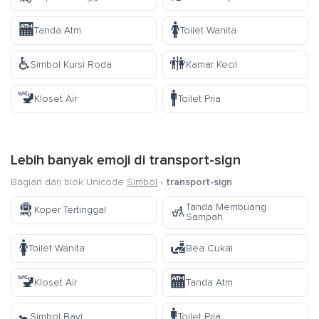
🏧
🚺
Tanda Atm
Toilet Wanita
♿
🚻
Simbol Kursi Roda
Kamar Kecil
🚾
🚹
Kloset Air
Toilet Pria
Lebih banyak emoji di
transport-sign
Bagian dari blok Unicode
Simbol
›
transport-sign
🛅
Tanda Membuang
🚮
Koper Tertinggal
Sampah
🚺
🛃
Toilet Wanita
Bea Cukai
🚾
🏧
Kloset Air
Tanda Atm
🚼
🚹
Simbol Bayi
Toilet Pria