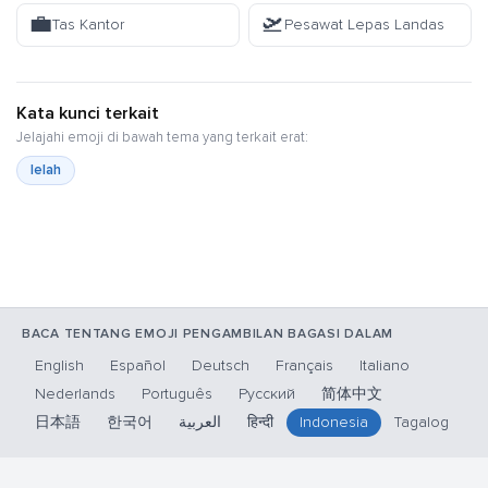
💼
🛫
Tas Kantor
Pesawat Lepas Landas
Kata kunci terkait
Jelajahi emoji di bawah tema yang terkait erat:
lelah
BACA TENTANG EMOJI PENGAMBILAN BAGASI DALAM
English
Español
Deutsch
Français
Italiano
Nederlands
Português
Русский
简体中文
日本語
한국어
العربية
हिन्दी
Indonesia
Tagalog