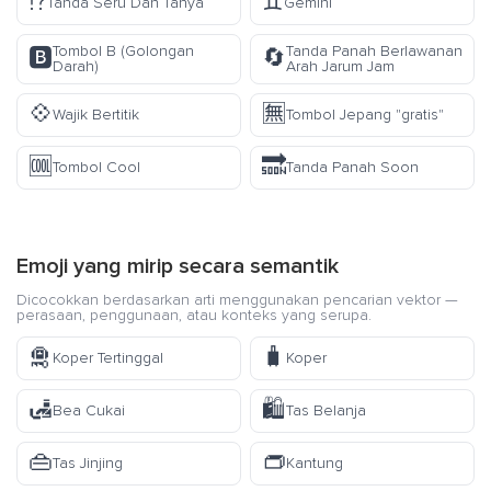
⁉️
♊
Tanda Seru Dan Tanya
Gemini
Tombol B (Golongan
Tanda Panah Berlawanan
🅱️
🔄
Darah)
Arah Jarum Jam
💠
🈚
Wajik Bertitik
Tombol Jepang "gratis"
🆒
🔜
Tombol Cool
Tanda Panah Soon
Emoji yang mirip secara semantik
Dicocokkan berdasarkan arti menggunakan pencarian vektor —
perasaan, penggunaan, atau konteks yang serupa.
🛅
🧳
Koper Tertinggal
Koper
🛃
🛍️
Bea Cukai
Tas Belanja
👜
👝
Tas Jinjing
Kantung