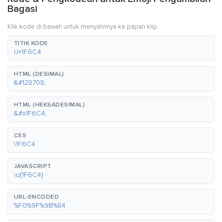
Bagasi
Klik kode di bawah untuk menyalinnya ke papan klip.
TITIK KODE
U+1F6C4
HTML (DESIMAL)
&#128708;
HTML (HEKSADESIMAL)
&#x1F6C4;
CSS
\1F6C4
JAVASCRIPT
\u{1F6C4}
URL-ENCODED
%F0%9F%9B%84