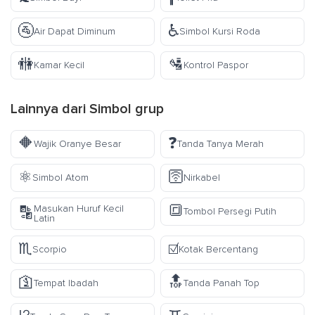
🚰
♿
Air Dapat Diminum
Simbol Kursi Roda
🚻
🛂
Kamar Kecil
Kontrol Paspor
Lainnya dari
Simbol
grup
🔶
❓
Wajik Oranye Besar
Tanda Tanya Merah
⚛️
🛜
Simbol Atom
Nirkabel
🔳
Masukan Huruf Kecil
🔡
Tombol Persegi Putih
Latin
♏
☑️
Scorpio
Kotak Bercentang
🛐
🔝
Tempat Ibadah
Tanda Panah Top