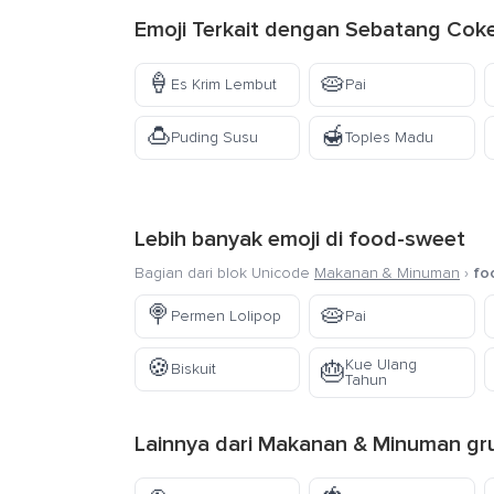
Emoji Terkait dengan Sebatang Coke
🍦
🥧
Es Krim Lembut
Pai
🍮
🍯
Puding Susu
Toples Madu
Lebih banyak emoji di
food-sweet
Bagian dari blok Unicode
Makanan & Minuman
›
fo
🍭
🥧
Permen Lolipop
Pai
🍪
Kue Ulang
🎂
Biskuit
Tahun
Lainnya dari
Makanan & Minuman
gr