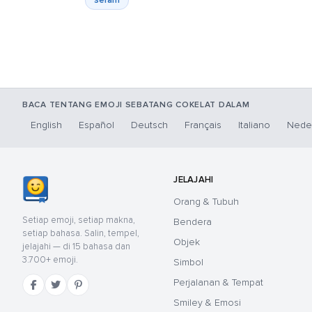
seram
BACA TENTANG EMOJI SEBATANG COKELAT DALAM
English
Español
Deutsch
Français
Italiano
Nede
JELAJAHI
Orang & Tubuh
Setiap emoji, setiap makna,
Bendera
setiap bahasa. Salin, tempel,
Objek
jelajahi — di 15 bahasa dan
3.700+ emoji.
Simbol
Perjalanan & Tempat
Smiley & Emosi