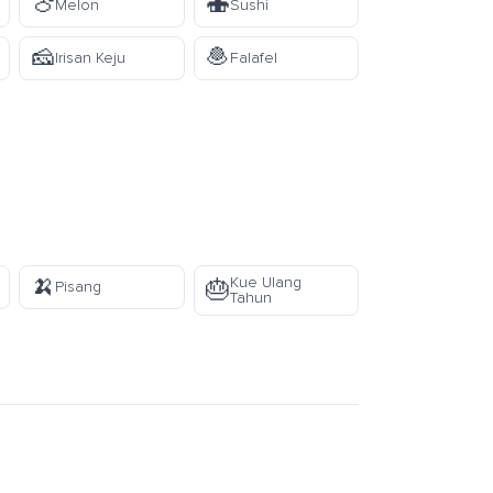
🍈
🍣
Melon
Sushi
🧀
🧆
Irisan Keju
Falafel
🍌
Kue Ulang
🎂
Pisang
Tahun