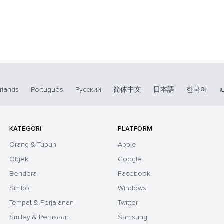
rlands
Português
Русский
简体中文
日本語
한국어
ة
KATEGORI
PLATFORM
Orang & Tubuh
Apple
Objek
Google
Bendera
Facebook
Simbol
Windows
Tempat & Perjalanan
Twitter
Smiley & Perasaan
Samsung