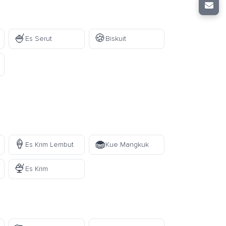
🍧
🍪
Es Serut
Biskuit
🍦
🧁
Es Krim Lembut
Kue Mangkuk
🍨
Es Krim