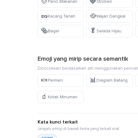
🍲
🍓
Panci Makanan
Stroberi
🥜
🥘
Kacang Tanah
Wajan Dangkal
🥯
🥬
Bagel
Selada Hijau
Emoji yang mirip secara semantik
Dicocokkan berdasarkan arti menggunakan pencari
🍬
📊
Permen
Diagram Batang
🧃
Kotak Minuman
Kata kunci terkait
Jelajahi emoji di bawah tema yang terkait erat: