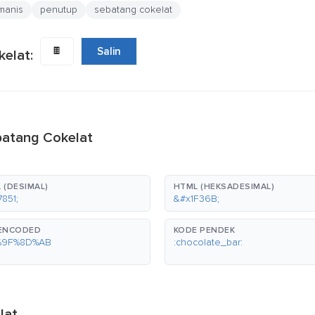
manis
penutup
sebatang cokelat
🍫
Salin
kelat:
batang Cokelat
 (DESIMAL)
HTML (HEKSADESIMAL)
851;
&#x1F36B;
-ENCODED
KODE PENDEK
%9F%8D%AB
:chocolate_bar:
lat