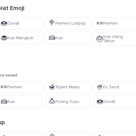
lat Emoji
🍩
🍭
🍬
Donat
Permen Lolipop
Permen
🧁
🍰
Kue Ulang
🎂
Kue Mangkuk
Kue
Tahun
od-sweet
🍬
🍯
🍧
Permen
Toples Madu
Es Serut
🍰
🍮
🍩
Kue
Puding Susu
Donat
up