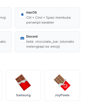
macOS
moji
Ctrl + Cmd + Spasi membuka
penampil karakter
Discord
atis
Ketik :chocolate_bar: (otomatis
melengkapi ke emoji)
Samsung
JoyPixels