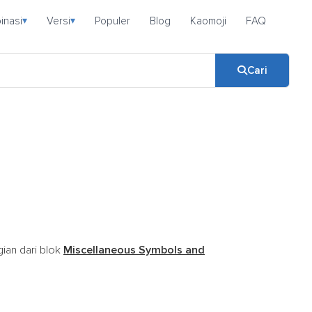
inasi
Versi
Populer
Blog
Kaomoji
FAQ
▾
▾
Cari
gian dari blok
Miscellaneous Symbols and