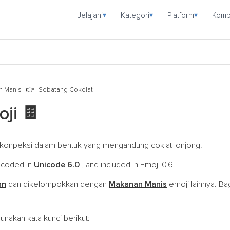
Jelajahi
Kategori
Platform
Komb
▾
▾
▾
n Manis
Sebatang Cokelat
oji
🍫
h konpeksi dalam bentuk yang mengandung coklat lonjong.
encoded in
Unicode 6.0
, and included in Emoji 0.6.
an
dan dikelompokkan dengan
Makanan Manis
emoji lainnya. Ba
nakan kata kunci berikut: