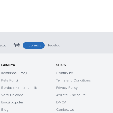
العربي
हिन्दी
Indonesia
Tagalog
LAINNYA
SITUS
Kombinasi Emoji
Contribute
Kata Kunci
Terms and Conditions
Berdasarkan tahun rilis
Privacy Policy
Versi Unicode
Affiliate Disclosure
Emoji populer
DMCA
Blog
Contact Us