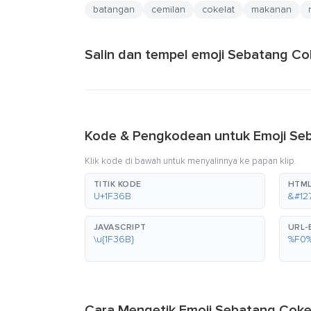
batangan
cemilan
cokelat
makanan
Salin dan tempel emoji Sebatang Co
Kode & Pengkodean untuk Emoji Se
Klik kode di bawah untuk menyalinnya ke papan klip.
TITIK KODE
HTML
U+1F36B
&#127
JAVASCRIPT
URL
\u{1F36B}
%F0
Cara Mengetik Emoji Sebatang Coke