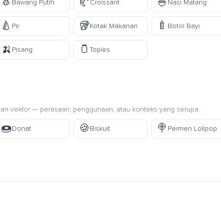
🧄
🥐
🍚
Bawang Putih
Croissant
Nasi Matang
🍐
🥡
🍼
Pir
Kotak Makanan
Botol Bayi
🍌
🫙
Pisang
Toples
an vektor — perasaan, penggunaan, atau konteks yang serupa.
🍩
🍪
🍭
Donat
Biskuit
Permen Lolipop