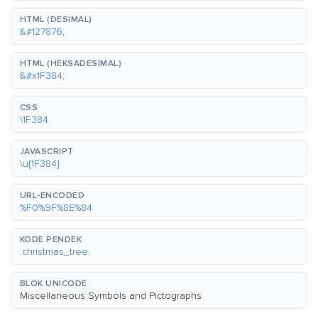
HTML (DESIMAL)
&#127876;
HTML (HEKSADESIMAL)
&#x1F384;
CSS
\1F384
JAVASCRIPT
\u{1F384}
URL-ENCODED
%F0%9F%8E%84
KODE PENDEK
:christmas_tree:
BLOK UNICODE
Miscellaneous Symbols and Pictographs