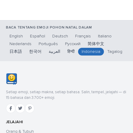
BACA TENTANG EMOJI POHON NATAL DALAM
English
Español
Deutsch
Français
Italiano
Nederlands
Português
Русский
简体中文
日本語
한국어
العربية
हिन्दी
Indonesia
Tagalog
Setiap emoji, setiap makna, setiap bahasa. Salin, tempel, jelajahi — di
15 bahasa dan 3.700+ emoji.
JELAJAHI
Orang & Tubuh