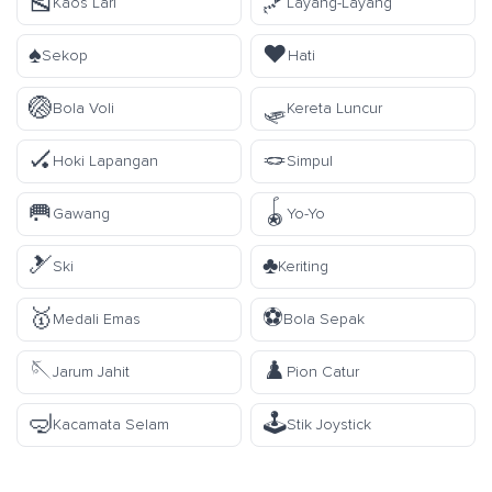
🎽
🪁
Kaos Lari
Layang-Layang
♠️
♥️
Sekop
Hati
🏐
🛷
Bola Voli
Kereta Luncur
🏑
🪢
Hoki Lapangan
Simpul
🥅
🪀
Gawang
Yo-Yo
🎿
♣️
Ski
Keriting
🥇
⚽
Medali Emas
Bola Sepak
🪡
♟️
Jarum Jahit
Pion Catur
🤿
🕹️
Kacamata Selam
Stik Joystick