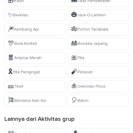
🎁
🎟️
Kado
Tiket Pendaftaran
✨
🎃
Berkilau
Jack-O-Lantern
🎆
🎋
Kembang Api
Pohon Tanabata
🎊
🎎
Bola Konfeti
Boneka Jepang
🧧
🎀
Amplop Merah
Pita
🎗️
🧨
Pita Pengingat
Petasan
🎫
🎍
Tiket
Dekorasi Pinus
🎏
🎈
Bendera Ikan Koi
Balon
Lainnya dari
Aktivitas
grup