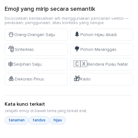
Emoji yang mirip secara semantik
Dicocokkan berdasarkan arti menggunakan pencarian vektor —
perasaan, penggunaan, atau konteks yang serupa.
☃️
🌲
Orang-Orangan Salju
Pohon Hijau Abadi
🎅
🌳
Sinterklas
Pohon Meranggas
❄️
🇨🇽
Serpihan Salju
Bendera Pulau Natal
🎍
🎁
Dekorasi Pinus
Kado
Kata kunci terkait
Jelajahi emoji di bawah tema yang terkait erat:
tanaman
tandus
hijau