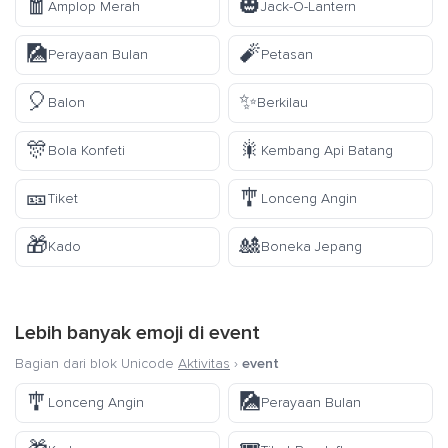
🧧
🎃
Amplop Merah
Jack-O-Lantern
🎑
🧨
Perayaan Bulan
Petasan
🎈
✨
Balon
Berkilau
🎊
🎇
Bola Konfeti
Kembang Api Batang
🎫
🎐
Tiket
Lonceng Angin
🎁
🎎
Kado
Boneka Jepang
Lebih banyak emoji di
event
Bagian dari blok Unicode
Aktivitas
›
event
🎐
🎑
Lonceng Angin
Perayaan Bulan