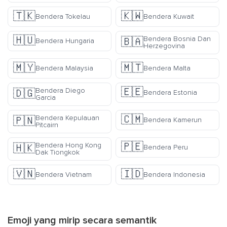
🇹🇰
🇰🇼
Bendera Tokelau
Bendera Kuwait
🇭🇺
Bendera Bosnia Dan
🇧🇦
Bendera Hungaria
Herzegovina
🇲🇾
🇲🇹
Bendera Malaysia
Bendera Malta
🇪🇪
Bendera Diego
🇩🇬
Bendera Estonia
Garcia
🇨🇲
Bendera Kepulauan
🇵🇳
Bendera Kamerun
Pitcairn
🇵🇪
Bendera Hong Kong
🇭🇰
Bendera Peru
Dak Tiongkok
🇻🇳
🇮🇩
Bendera Vietnam
Bendera Indonesia
Emoji yang mirip secara semantik