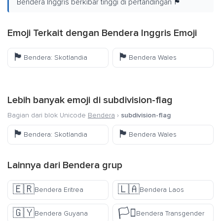
Bendera Inggris berkibar tinggi di pertandingan 🏴󠁧󠁢󠁥󠁮󠁧󠁿
Emoji Terkait dengan Bendera Inggris Emoji
🏴󠁧󠁢󠁳󠁣󠁴󠁿
🏴󠁧󠁢󠁷󠁬󠁳󠁿
Bendera: Skotlandia
Bendera Wales
Lebih banyak emoji di
subdivision-flag
Bagian dari blok Unicode
Bendera
›
subdivision-flag
🏴󠁧󠁢󠁳󠁣󠁴󠁿
🏴󠁧󠁢󠁷󠁬󠁳󠁿
Bendera: Skotlandia
Bendera Wales
Lainnya dari
Bendera
grup
🇪🇷
🇱🇦
Bendera Eritrea
Bendera Laos
🇬🇾
🏳️‍⚧️
Bendera Guyana
Bendera Transgender