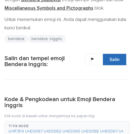
Miscellaneous Symbols and Pictographs
blok.
Untuk menemukan emoji ini, Anda dapat menggunakan kata
kunci berikut:
bendera
bendera: inggris
Salin dan tempel emoji
🏴󠁧󠁢󠁥󠁮󠁧󠁿
Salin
Bendera Inggris:
Kode & Pengkodean untuk Emoji Bendera
Inggris
Klik kode di bawah untuk menyalinnya ke papan klip.
TITIK KODE
U+1F3F4 U+E0067 U+E0062 U+E0065 U+E006E U+E0067 U+