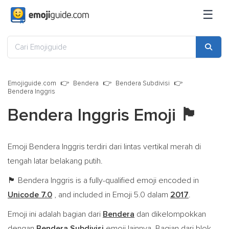
☰
Emojiguide.com
Bendera
Bendera Subdivisi
Bendera Inggris
Bendera Inggris Emoji
🏴󠁧󠁢󠁥󠁮󠁧󠁿
Emoji Bendera Inggris terdiri dari lintas vertikal merah di
tengah latar belakang putih.
Bendera Inggris is a fully-qualified emoji encoded in
🏴󠁧󠁢󠁥󠁮󠁧󠁿
Unicode 7.0
, and included in Emoji 5.0 dalam
2017
.
Emoji ini adalah bagian dari
Bendera
dan dikelompokkan
dengan
Bendera Subdivisi
emoji lainnya. Bagian dari blok