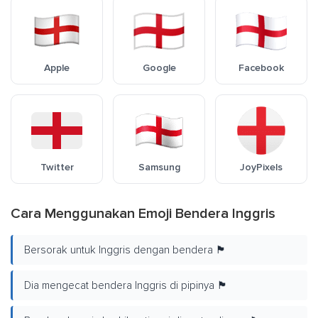
Apple
Google
Facebook
Twitter
Samsung
JoyPixels
Cara Menggunakan Emoji Bendera Inggris
Bersorak untuk Inggris dengan bendera 🏴󠁧󠁢󠁥󠁮󠁧󠁿
Dia mengecat bendera Inggris di pipinya 🏴󠁧󠁢󠁥󠁮󠁧󠁿