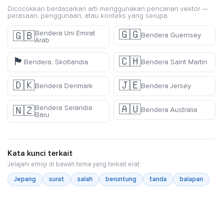
Dicocokkan berdasarkan arti menggunakan pencarian vektor —
perasaan, penggunaan, atau konteks yang serupa.
🇬🇬
Bendera Uni Emirat
🇬🇧
Bendera Guernsey
Arab
🏴󠁧󠁢󠁳󠁣󠁴󠁿
🇨🇭
Bendera: Skotlandia
Bendera Saint Martin
🇩🇰
🇯🇪
Bendera Denmark
Bendera Jersey
🇦🇺
Bendera Selandia
🇳🇿
Bendera Australia
Baru
Kata kunci terkait
Jelajahi emoji di bawah tema yang terkait erat:
Jepang
surat
salah
beruntung
tanda
balapan