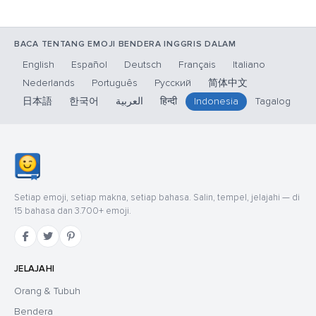
BACA TENTANG EMOJI BENDERA INGGRIS DALAM
English
Español
Deutsch
Français
Italiano
Nederlands
Português
Русский
简体中文
日本語
한국어
العربية
हिन्दी
Indonesia
Tagalog
Setiap emoji, setiap makna, setiap bahasa. Salin, tempel, jelajahi — di
15 bahasa dan 3.700+ emoji.
JELAJAHI
Orang & Tubuh
Bendera