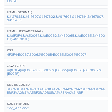
E007F
HTML (DESIMAL)
&#127988;&#917607;&#917602;&#917605;&#917614;&#917607;
&#917631;
HTML (HEKSADESIMAL)
&#x1F3F4;&#xE0067;&#xE0062;&#xE0065;&#xE006E;&#xE00
67;&#xE007F;
CSS
\1F3F4\E0067\E0062\E0065\E006E\E0067\E007F
JAVASCRIPT
\u{1F3F4}\u{E0067}\u{E0062}\u{E0065}\u{E006E}\u{E0067}\u
{E007F}
URL-ENCODED
%F0%9F%8F%B4%F3%A0%81%A7%F3%A0%81%A2%F3%A0%81%A
5%F3%A0%81%AE%F3%A0%81%A7%F3%A0%81%BF
KODE PENDEK
:flag_england: