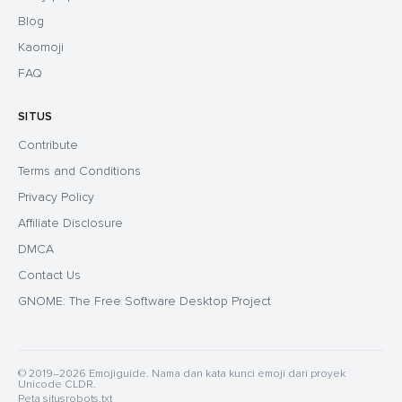
Blog
Kaomoji
FAQ
SITUS
Contribute
Terms and Conditions
Privacy Policy
Affiliate Disclosure
DMCA
Contact Us
GNOME: The Free Software Desktop Project
© 2019–2026 Emojiguide. Nama dan kata kunci emoji dari proyek
Unicode CLDR.
Peta situs
robots.txt