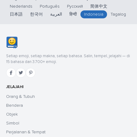
Nederlands
Português
Русский
简体中文
日本語
한국어
العربية
हिन्दी
Indonesia
Tagalog
Setiap emoji, setiap makna, setiap bahasa. Salin, tempel, jelajahi — di
15 bahasa dan 3.700+ emoji.
JELAJAHI
Orang & Tubuh
Bendera
Objek
Simbol
Perjalanan & Tempat