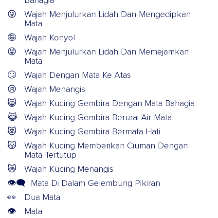
Bahagia
😜
Wajah Menjulurkan Lidah Dan Mengedipkan
Mata
🤪
Wajah Konyol
😝
Wajah Menjulurkan Lidah Dan Memejamkan
Mata
🙄
Wajah Dengan Mata Ke Atas
😢
Wajah Menangis
😸
Wajah Kucing Gembira Dengan Mata Bahagia
😹
Wajah Kucing Gembira Berurai Air Mata
😻
Wajah Kucing Gembira Bermata Hati
😽
Wajah Kucing Memberikan Ciuman Dengan
Mata Tertutup
😿
Wajah Kucing Menangis
👁️‍🗨️
Mata Di Dalam Gelembung Pikiran
👀
Dua Mata
👁️
Mata