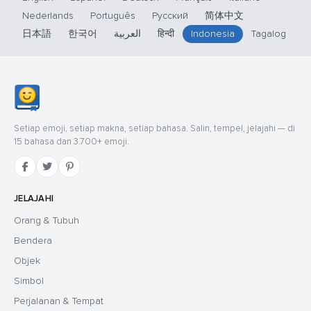
Nederlands
Português
Русский
简体中文
日本語
한국어
العربية
हिन्दी
Indonesia
Tagalog
Setiap emoji, setiap makna, setiap bahasa. Salin, tempel, jelajahi — di
15 bahasa dan 3.700+ emoji.
JELAJAHI
Orang & Tubuh
Bendera
Objek
Simbol
Perjalanan & Tempat