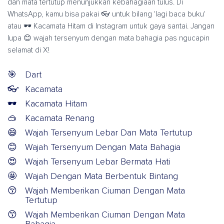
dan mata tertutup menunjukkan kebahagiaan tulus. Di
WhatsApp, kamu bisa pakai 👓 untuk bilang 'lagi baca buku'
atau 🕶️ Kacamata Hitam di Instagram untuk gaya santai. Jangan
lupa 😊 wajah tersenyum dengan mata bahagia pas ngucapin
selamat di X!
🎯
Dart
👓
Kacamata
🕶️
Kacamata Hitam
🥽
Kacamata Renang
😄
Wajah Tersenyum Lebar Dan Mata Tertutup
😊
Wajah Tersenyum Dengan Mata Bahagia
😍
Wajah Tersenyum Lebar Bermata Hati
🤩
Wajah Dengan Mata Berbentuk Bintang
😚
Wajah Memberikan Ciuman Dengan Mata
Tertutup
😙
Wajah Memberikan Ciuman Dengan Mata