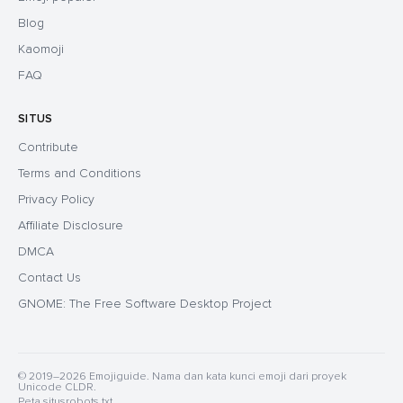
Blog
Kaomoji
FAQ
SITUS
Contribute
Terms and Conditions
Privacy Policy
Affiliate Disclosure
DMCA
Contact Us
GNOME: The Free Software Desktop Project
© 2019–2026 Emojiguide. Nama dan kata kunci emoji dari proyek
Unicode CLDR.
Peta situs
robots.txt