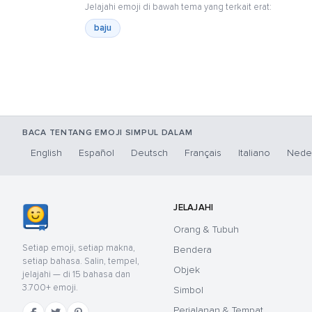
Jelajahi emoji di bawah tema yang terkait erat:
baju
BACA TENTANG EMOJI SIMPUL DALAM
English
Español
Deutsch
Français
Italiano
Nede
JELAJAHI
Orang & Tubuh
Setiap emoji, setiap makna,
Bendera
setiap bahasa. Salin, tempel,
Objek
jelajahi — di 15 bahasa dan
3.700+ emoji.
Simbol
Perjalanan & Tempat