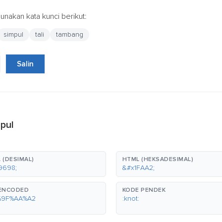
nakan kata kunci berikut:
simpul
tali
tambang
Salin
pul
 (DESIMAL)
HTML (HEKSADESIMAL)
9698;
&#x1FAA2;
-ENCODED
KODE PENDEK
%9F%AA%A2
:knot: