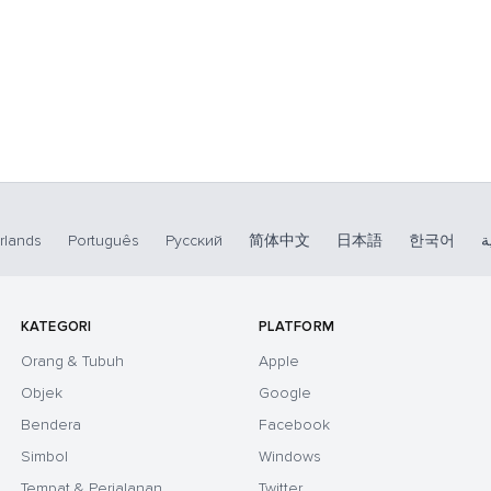
rlands
Português
Русский
简体中文
日本語
한국어
ة
KATEGORI
PLATFORM
Orang & Tubuh
Apple
Objek
Google
Bendera
Facebook
Simbol
Windows
Tempat & Perjalanan
Twitter