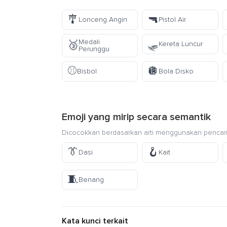
🎐
🔫
Lonceng Angin
Pistol Air
🛷
Medali
🥉
Kereta Luncur
Perunggu
⚾
🪩
Bisbol
Bola Disko
Emoji yang mirip secara semantik
Dicocokkan berdasarkan arti menggunakan pencari
👔
🪝
Dasi
Kait
🧵
Benang
Kata kunci terkait