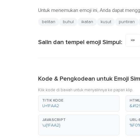
Untuk menemukan emoji ini, Anda dapat menggu
belitan
buhul
ikatan
kusut
puntiran
🪢
Salin dan tempel emoji Simpul:
Kode & Pengkodean untuk Emoji Sim
Klik kode di bawah untuk menyalinnya ke papan klip.
TITIK KODE
HTML
U+1FAA2
&#12
JAVASCRIPT
URL
\u{1FAA2}
%F0