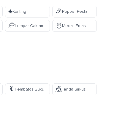
♣️
🎉
Keriting
Popper Pesta
🥏
🥇
Lempar Cakram
Medali Emas
🔖
🎪
Pembatas Buku
Tenda Sirkus