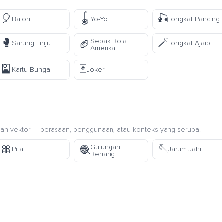
🎈
🪀
🎣
Balon
Yo-Yo
Tongkat Pancing
🥊
🪄
Sepak Bola
🏈
Sarung Tinju
Tongkat Ajaib
Amerika
🎴
🃏
Kartu Bunga
Joker
an vektor — perasaan, penggunaan, atau konteks yang serupa.
🎀
🪡
Gulungan
🧶
Pita
Jarum Jahit
Benang