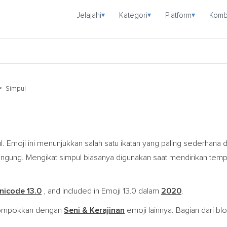
Jelajahi
Kategori
Platform
Komb
▾
▾
▾
Simpul
l. Emoji ini menunjukkan salah satu ikatan yang paling sederhana d
 bingung. Mengikat simpul biasanya digunakan saat mendirikan te
nicode 13.0
, and included in Emoji 13.0 dalam
2020
.
lompokkan dengan
Seni & Kerajinan
emoji lainnya. Bagian dari bl