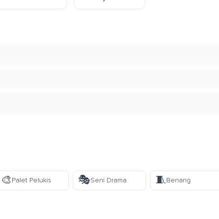
🎨
🎭
🧵
Palet Pelukis
Seni Drama
Benang