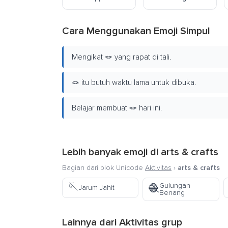
Cara Menggunakan Emoji Simpul
Mengikat 🪢 yang rapat di tali.
🪢 itu butuh waktu lama untuk dibuka.
Belajar membuat 🪢 hari ini.
Lebih banyak emoji di
arts & crafts
Bagian dari blok Unicode
Aktivitas
›
arts & crafts
🪡
Gulungan
🧶
Jarum Jahit
Benang
Lainnya dari
Aktivitas
grup