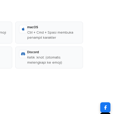
macOS
moji
Ctrl + Cmd + Spasi membuka
penampil karakter
Discord
Ketik :knot: (otomatis
melengkapi ke emoji)