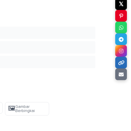
𝕏
Gambar
🖼️
Berbingkai