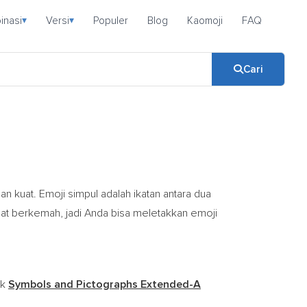
inasi
Versi
Populer
Blog
Kaomoji
FAQ
▾
▾
Cari
an kuat. Emoji simpul adalah ikatan antara dua
mpat berkemah, jadi Anda bisa meletakkan emoji
ok
Symbols and Pictographs Extended-A