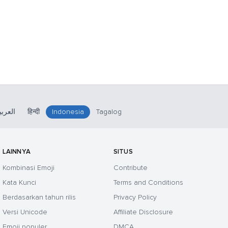
العربي
हिन्दी
Indonesia
Tagalog
LAINNYA
SITUS
Kombinasi Emoji
Contribute
Kata Kunci
Terms and Conditions
Berdasarkan tahun rilis
Privacy Policy
Versi Unicode
Affiliate Disclosure
Emoji populer
DMCA