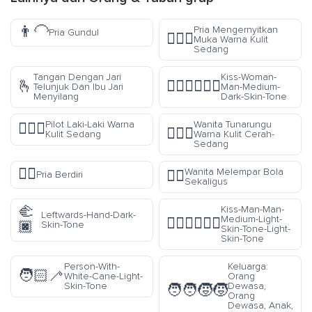
👨‍🦲
Pria Mengernyitkan
Pria Gundul
🙍🏽‍♂️
Muka Warna Kulit
Sedang
Tangan Dengan Jari
Kiss-Woman-
🫰
👩🏾‍❤️‍💋‍👨🏾
Telunjuk Dan Ibu Jari
Man-Medium-
Menyilang
Dark-Skin-Tone
Pilot Laki-Laki Warna
Wanita Tunarungu
👨🏽‍✈️
🧏🏼‍♀️
Kulit Sedang
Warna Kulit Cerah-
Sedang
🧍‍♂️
Wanita Melempar Bola
🤹‍♀️
Pria Berdiri
Sekaligus
🫲
Kiss-Man-Man-
Leftwards-Hand-Dark-
Medium-Light-
👨🏼‍❤️‍💋‍👨🏻
🏿
Skin-Tone
Skin-Tone-Light-
Skin-Tone
Person-With-
Keluarga:
🧑🏻‍🦯
White-Cane-Light-
Orang
Skin-Tone
Dewasa,
🧑‍🧑‍🧒‍🧒
Orang
Dewasa, Anak,