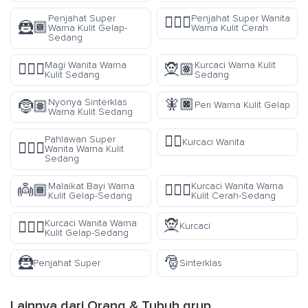
Penjahat Super
Penjahat Super Wanita
🦹🏻‍♀️
🦹🏾
Warna Kulit Gelap-
Warna Kulit Cerah
Sedang
Magi Wanita Warna
Kurcaci Warna Kulit
🧙🏽‍♀️
🧝🏽
Kulit Sedang
Sedang
🧚🏿
Nyonya Sinterklas
🤶🏽
Peri Warna Kulit Gelap
Warna Kulit Sedang
🧝‍♀️
Pahlawan Super
Kurcaci Wanita
🦸🏽‍♀️
Wanita Warna Kulit
Sedang
Malaikat Bayi Warna
Kurcaci Wanita Warna
👼🏾
🧝🏼‍♀️
Kulit Gelap-Sedang
Kulit Cerah-Sedang
🧝
Kurcaci Wanita Warna
🧝🏾‍♀️
Kurcaci
Kulit Gelap-Sedang
🦹
🎅
Penjahat Super
Sinterklas
Lainnya dari
Orang & Tubuh
grup