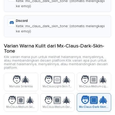
Ketik :mx_claus_dark_skin_tone: (otomatis melengkapi
ke emoji)
Discord
Ketik :mx_claus_dark_skin_tone: (otomatis melengkapi
ke emoji)
Varian Warna Kulit dari Mx-Claus-Dark-Skin-
Tone
Klik varian mana pun untuk melihat halamannya, menyalinnya,
atau membandingkan desain platform.Klik varian apa pun untuk
melihat halamannya, menyalinnya, atau membandingkan desain
platform.
🧑‍🎄
🧑🏻‍🎄
🧑🏼‍🎄
Manusia Sinterklas
Mx-Claus-Light-Skin-Tone
Mx-Claus-Medium-Light-Skin-Tone
🧑🏽‍🎄
🧑🏾‍🎄
🧑🏿‍🎄
Mx-Claus-Medium-Skin-Tone
Mx-Claus-Medium-Dark-Skin-Tone
Mx-Claus-Dark-Skin-Tone