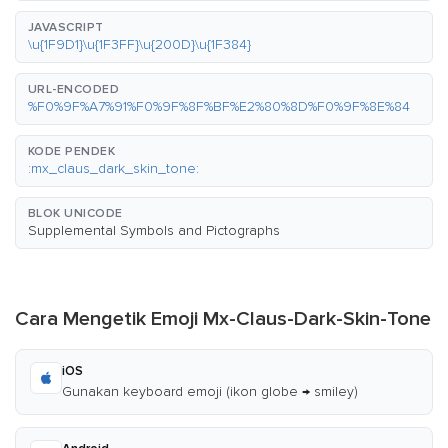
JAVASCRIPT
\u{1F9D1}\u{1F3FF}\u{200D}\u{1F384}
URL-ENCODED
%F0%9F%A7%91%F0%9F%8F%BF%E2%80%8D%F0%9F%8E%84
KODE PENDEK
:mx_claus_dark_skin_tone:
BLOK UNICODE
Supplemental Symbols and Pictographs
Cara Mengetik Emoji Mx-Claus-Dark-Skin-Tone
iOS
Gunakan keyboard emoji (ikon globe → smiley)