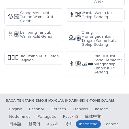
Anak
Orang Memakai
Wanita Warna Kulit
👩🏾
👳🏻
Turban Warna Kulit
Gelap-Sedang
Cerah
Lambang Tanduk
Orang
🤘🏽
Warna Kulit Gelap
Menengadahkan
💁🏾
Tangan Warna Kulit
Gelap-Sedang
Pria Warna Kulit Cerah
Pria Di Kursi
🚶🏻‍♂️
Berjalan
Roda Bermotor
👨🏽‍🦼‍➡️
Menghadap
Kanan: Kulit
Sedang
BACA TENTANG EMOJI MX-CLAUS-DARK-SKIN-TONE DALAM
English
Español
Deutsch
Français
Italiano
Nederlands
Português
Русский
简体中文
日本語
한국어
العربية
हिन्दी
Indonesia
Tagalog