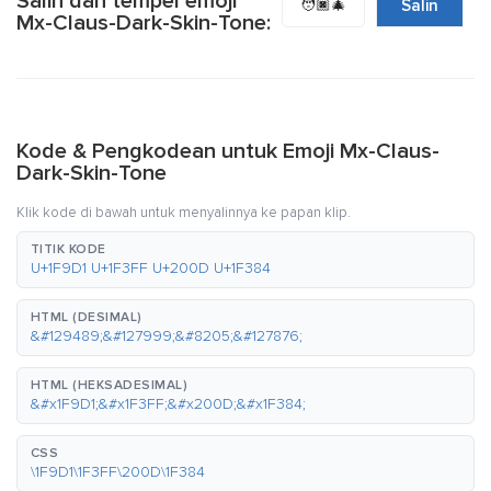
Salin dan tempel emoji
🧑🏿‍🎄
Salin
Mx-Claus-Dark-Skin-Tone:
Kode & Pengkodean untuk Emoji Mx-Claus-
Dark-Skin-Tone
Klik kode di bawah untuk menyalinnya ke papan klip.
TITIK KODE
U+1F9D1 U+1F3FF U+200D U+1F384
HTML (DESIMAL)
&#129489;&#127999;&#8205;&#127876;
HTML (HEKSADESIMAL)
&#x1F9D1;&#x1F3FF;&#x200D;&#x1F384;
CSS
\1F9D1\1F3FF\200D\1F384