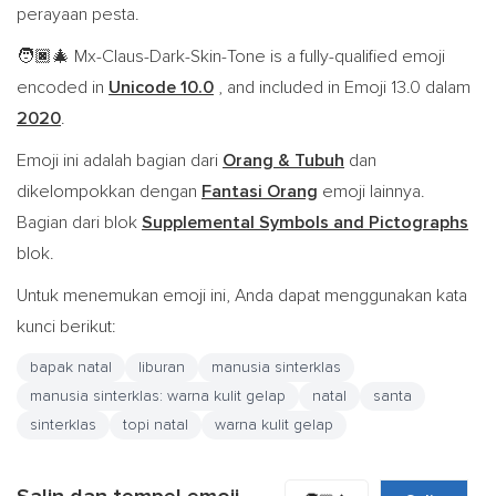
perayaan pesta.
Mx-Claus-Dark-Skin-Tone is a fully-qualified emoji
🧑🏿‍🎄
encoded in
Unicode 10.0
, and included in Emoji 13.0 dalam
2020
.
Emoji ini adalah bagian dari
Orang & Tubuh
dan
dikelompokkan dengan
Fantasi Orang
emoji lainnya.
Bagian dari blok
Supplemental Symbols and Pictographs
blok.
Untuk menemukan emoji ini, Anda dapat menggunakan kata
kunci berikut:
bapak natal
liburan
manusia sinterklas
manusia sinterklas: warna kulit gelap
natal
santa
sinterklas
topi natal
warna kulit gelap