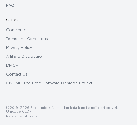
FAQ
SITUS
Contribute
Terms and Conditions
Privacy Policy
Affiliate Disclosure
DMCA
Contact Us
GNOME: The Free Software Desktop Project
© 2019–2026 Emojiguide. Nama dan kata kunci emoji dari proyek
Unicode CLDR.
Peta situs
robots.txt