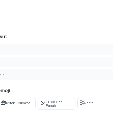
aut
ek.
Emoji
🧰
⛓️
Busur Dan
🏹
Kotak Perkakas
Rantai
Panah