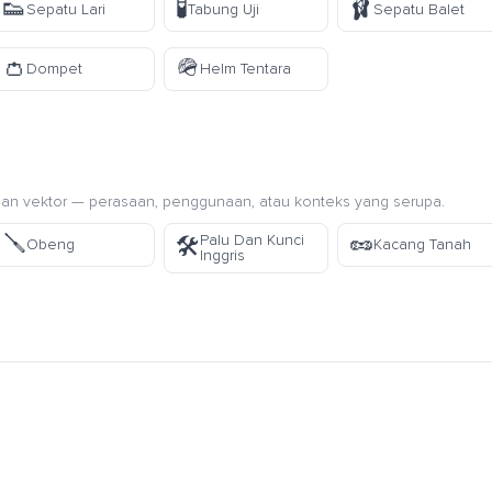
👟
🧪
🩰
Sepatu Lari
Tabung Uji
Sepatu Balet
👛
🪖
Dompet
Helm Tentara
an vektor — perasaan, penggunaan, atau konteks yang serupa.
🪛
🥜
Palu Dan Kunci
🛠️
Obeng
Kacang Tanah
Inggris