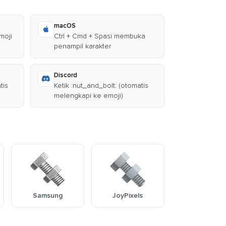
macOS
moji
Ctrl + Cmd + Spasi membuka
penampil karakter
Discord
tis
Ketik :nut_and_bolt: (otomatis
melengkapi ke emoji)
Samsung
JoyPixels