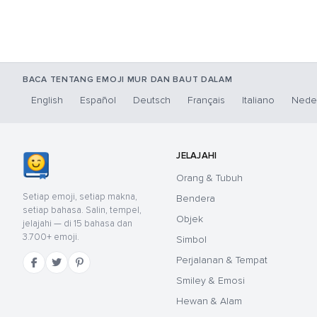
BACA TENTANG EMOJI MUR DAN BAUT DALAM
English
Español
Deutsch
Français
Italiano
Nede
JELAJAHI
Orang & Tubuh
Setiap emoji, setiap makna,
Bendera
setiap bahasa. Salin, tempel,
Objek
jelajahi — di 15 bahasa dan
3.700+ emoji.
Simbol
Perjalanan & Tempat
Smiley & Emosi
Hewan & Alam