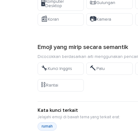
📜
Komputer
🖥️
Gulungan
Desktop
📰
📷
Koran
Kamera
Emoji yang mirip secara semantik
Dicocokkan berdasarkan arti menggunakan pencari
🔧
🔨
Kunci Inggris
Palu
⛓️
Rantai
Kata kunci terkait
Jelajahi emoji di bawah tema yang terkait erat:
rumah