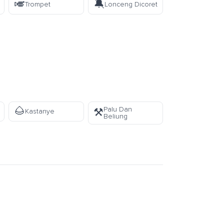
🎺
🔕
Trompet
Lonceng Dicoret
🌰
Palu Dan
⚒️
Kastanye
Beliung