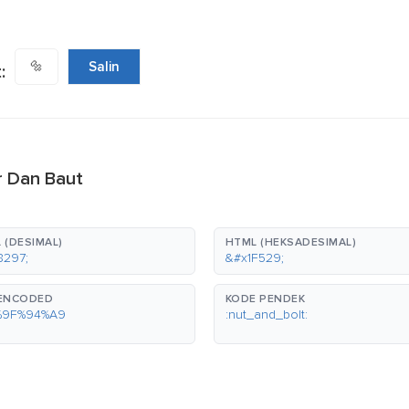
🔩
Salin
:
r Dan Baut
 (DESIMAL)
HTML (HEKSADESIMAL)
8297;
&#x1F529;
-ENCODED
KODE PENDEK
%9F%94%A9
:nut_and_bolt: