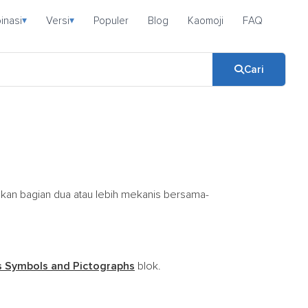
inasi
Versi
Populer
Blog
Kaomoji
FAQ
▾
▾
Cari
gkan bagian dua atau lebih mekanis bersama-
s Symbols and Pictographs
blok.