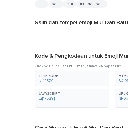
alat
baut
mur
mur dan baut
Salin dan tempel emoji Mur Dan Baut
Kode & Pengkodean untuk Emoji Mu
Klik kode di bawah untuk menyalinnya ke papan klip.
TITIK KODE
HTML
U+1F529
&#12
JAVASCRIPT
URL
\u{1F529}
%F0
Cara Mengetik Emoji Mur Dan Baut