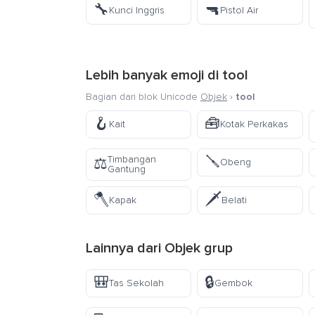
🔧
🔫
Kunci Inggris
Pistol Air
Lebih banyak emoji di
tool
Bagian dari blok Unicode
Objek
›
tool
🪝
🧰
Kait
Kotak Perkakas
🪛
Timbangan
⚖️
Obeng
Gantung
🪓
🗡️
Kapak
Belati
Lainnya dari
Objek
grup
🎒
🔒
Tas Sekolah
Gembok