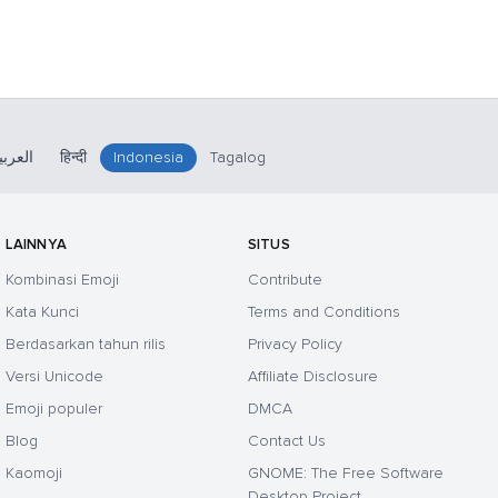
العربي
हिन्दी
Indonesia
Tagalog
LAINNYA
SITUS
Kombinasi Emoji
Contribute
Kata Kunci
Terms and Conditions
Berdasarkan tahun rilis
Privacy Policy
Versi Unicode
Affiliate Disclosure
Emoji populer
DMCA
Blog
Contact Us
Kaomoji
GNOME: The Free Software
Desktop Project