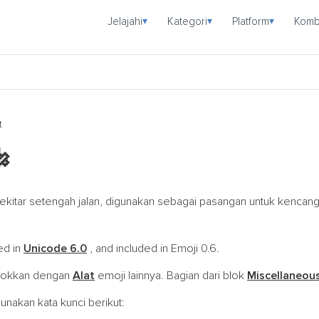
Jelajahi
Kategori
Platform
Komb
▾
▾
▾
t

ekitar setengah jalan, digunakan sebagai pasangan untuk kencan
ed in
Unicode 6.0
, and included in Emoji 0.6.
pokkan dengan
Alat
emoji lainnya. Bagian dari blok
Miscellaneou
nakan kata kunci berikut: