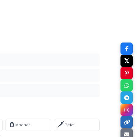
𝕏
🧲
🗡️
Magnet
Belati