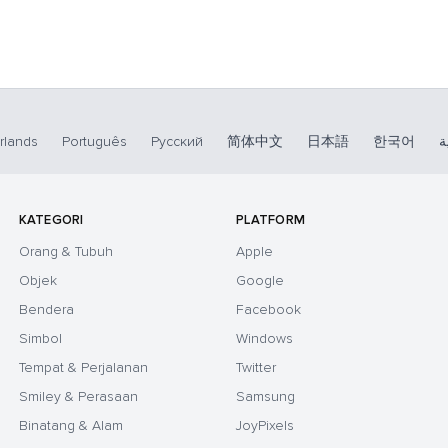
rlands
Português
Русский
简体中文
日本語
한국어
ة
KATEGORI
PLATFORM
Orang & Tubuh
Apple
Objek
Google
Bendera
Facebook
Simbol
Windows
Tempat & Perjalanan
Twitter
Smiley & Perasaan
Samsung
Binatang & Alam
JoyPixels