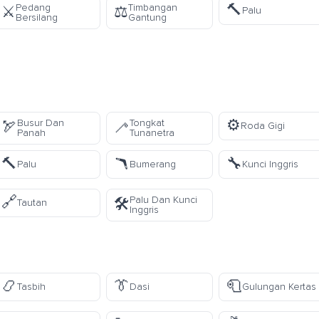
🔨
Pedang
Timbangan
⚔️
⚖️
Palu
Bersilang
Gantung
⚙️
Busur Dan
Tongkat
🏹
🦯
Roda Gigi
Panah
Tunanetra
🔨
🪃
🔧
Palu
Bumerang
Kunci Inggris
🔗
Palu Dan Kunci
🛠️
Tautan
Inggris
📿
👔
🧻
Tasbih
Dasi
Gulungan Kertas