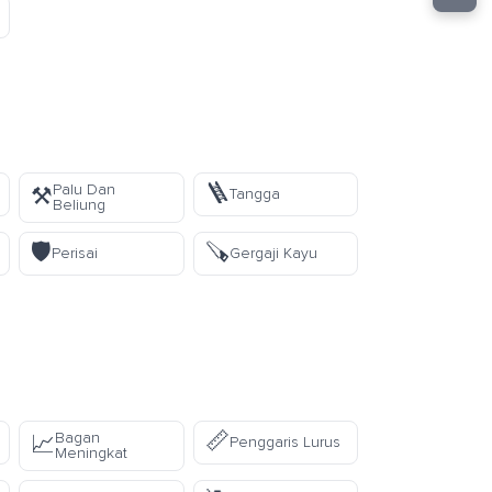
🪜
Palu Dan
⚒️
Tangga
Beliung
🛡️
🪚
Perisai
Gergaji Kayu
📏
Bagan
📈
Penggaris Lurus
Meningkat