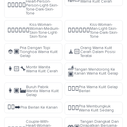
Heart-Person-
Warna Kulit Cerah
🧑🏻‍❤️‍🧑🏿
Person-Light-Skin-
Tone-Dark-Skin-
Tone
Kiss-Woman-
Kiss-Woman-
Woman-Medium-
Man-Light-Skin-
👩🏽‍❤️‍💋‍👩🏻
👩🏻‍❤️‍💋‍👨🏿
Skin-Tone-Light-
Tone-Dark-Skin-
Skin-Tone
Tone
Pria Dengan Topi
Orang Warna Kulit
👲🏿
🧘🏻
Tionghoa Warna Kulit
Cerah Dalam Posisi
Gelap
Teratai
🫸
Montir Wanita
👩🏻‍🔧
Tangan Mendorong Ke
Warna Kulit Cerah
🏿
Kanan Warna Kulit Gelap
Buruh Pabrik
Pria Warna Kulit Gelap
🏃🏿‍♂️
👩🏿‍🏭
Wanita Warna Kulit
Berlari
Gelap
🏃‍♂️‍➡️
Pria Membungkuk
🙇🏽‍♂️
Pria Berlari Ke Kanan
Warna Kulit Sedang
Couple-With-
Tangan Diangkat Dan
Heart-Woman-
Dirapatkan Bersama-