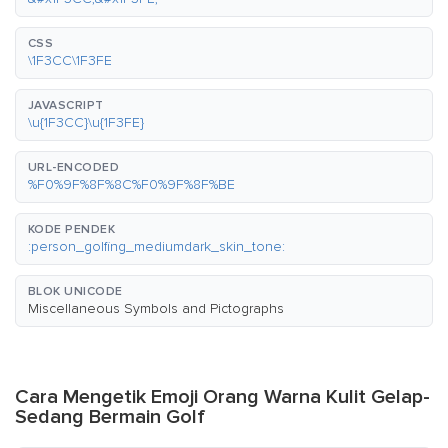
CSS
\1F3CC\1F3FE
JAVASCRIPT
\u{1F3CC}\u{1F3FE}
URL-ENCODED
%F0%9F%8F%8C%F0%9F%8F%BE
KODE PENDEK
:person_golfing_mediumdark_skin_tone:
BLOK UNICODE
Miscellaneous Symbols and Pictographs
Cara Mengetik Emoji Orang Warna Kulit Gelap-
Sedang Bermain Golf