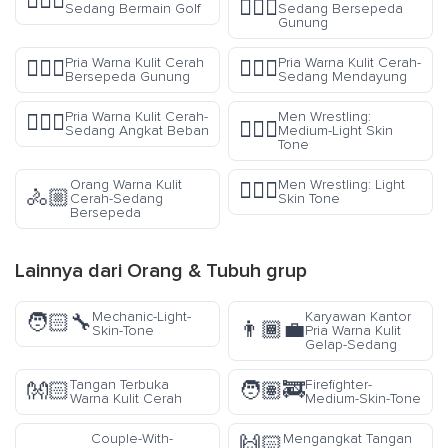
🏌🏽‍♂️
🚵🏽‍♀️
Sedang Bermain Golf
Sedang Bersepeda
Gunung
Pria Warna Kulit Cerah
Pria Warna Kulit Cerah-
🚵🏻‍♂️
🚣🏼‍♂️
Bersepeda Gunung
Sedang Mendayung
Pria Warna Kulit Cerah-
Men Wrestling:
🏋🏼‍♂️
🤼🏼‍♂️
Sedang Angkat Beban
Medium-Light Skin
Tone
Orang Warna Kulit
Men Wrestling: Light
🤼🏻‍♂️
🚴🏼
Cerah-Sedang
Skin Tone
Bersepeda
Lainnya dari
Orang & Tubuh
grup
Mechanic-Light-
Karyawan Kantor
🧑🏻‍🔧
👨🏾‍💼
Skin-Tone
Pria Warna Kulit
Gelap-Sedang
Tangan Terbuka
Firefighter-
👐🏻
🧑🏽‍🚒
Warna Kulit Cerah
Medium-Skin-Tone
Couple-With-
Mengangkat Tangan
🙌🏻