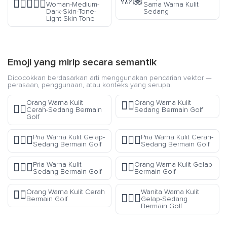
🤲🏽
👩🏾‍❤️‍👩🏻
Woman-Medium-
Sama Warna Kulit
Dark-Skin-Tone-
Sedang
Light-Skin-Tone
Emoji yang mirip secara semantik
Dicocokkan berdasarkan arti menggunakan pencarian vektor —
perasaan, penggunaan, atau konteks yang serupa.
Orang Warna Kulit
Orang Warna Kulit
🏌🏽
🏌🏼
Cerah-Sedang Bermain
Sedang Bermain Golf
Golf
Pria Warna Kulit Gelap-
Pria Warna Kulit Cerah-
🏌🏾‍♂️
🏌🏼‍♂️
Sedang Bermain Golf
Sedang Bermain Golf
Pria Warna Kulit
Orang Warna Kulit Gelap
🏌🏽‍♂️
🏌🏿
Sedang Bermain Golf
Bermain Golf
Orang Warna Kulit Cerah
Wanita Warna Kulit
🏌🏻
🏌🏾‍♀️
Bermain Golf
Gelap-Sedang
Bermain Golf