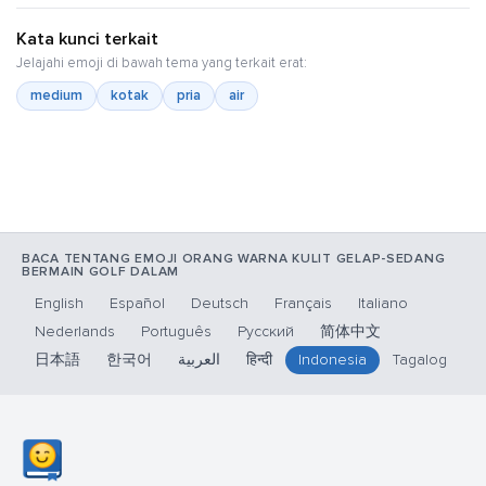
Kata kunci terkait
Jelajahi emoji di bawah tema yang terkait erat:
medium
kotak
pria
air
BACA TENTANG EMOJI ORANG WARNA KULIT GELAP-SEDANG
BERMAIN GOLF DALAM
English
Español
Deutsch
Français
Italiano
Nederlands
Português
Русский
简体中文
日本語
한국어
العربية
हिन्दी
Indonesia
Tagalog