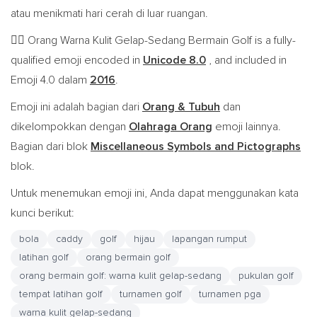
atau menikmati hari cerah di luar ruangan.
Orang Warna Kulit Gelap-Sedang Bermain Golf is a fully-
🏌🏾
qualified emoji encoded in
Unicode 8.0
, and included in
Emoji 4.0 dalam
2016
.
Emoji ini adalah bagian dari
Orang & Tubuh
dan
dikelompokkan dengan
Olahraga Orang
emoji lainnya.
Bagian dari blok
Miscellaneous Symbols and Pictographs
blok.
Untuk menemukan emoji ini, Anda dapat menggunakan kata
kunci berikut:
bola
caddy
golf
hijau
lapangan rumput
latihan golf
orang bermain golf
orang bermain golf: warna kulit gelap-sedang
pukulan golf
tempat latihan golf
turnamen golf
turnamen pga
warna kulit gelap-sedang