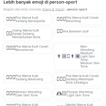
Lebih banyak emoji di
person-sport
Bagian dari blok Unicode
Orang & Tubuh
›
person-sport
Pria Warna Kulit
Pria Warna Kulit Cerah
🚴🏽‍♂️
🏊🏻‍♂️
Sedang Bersepeda
Berenang
🏌️‍♂️
Orang Warna Kulit
Pria Bermain Golf
⛹🏾
Gelap-Sedang
Memantulkan Bola
Pria Warna Kulit Cerah
Men
🏄🏻‍♂️
Berselancar
Wrestling:
Medium-
👨🏼‍🫯‍👨🏽
Light Skin
Tone,
Medium Skin
Tone
Pria Warna Kulit
Pria Warna Kulit Cerah-
🏊🏽‍♂️
🤹🏼‍♂️
Sedang Berenang
Sedang Melempar
Bola Sekaligus
Women Wrestling:
People Wrestling:
🤼🏿‍♀️
🤼🏻
Dark Skin Tone
Light Skin Tone
Pria Warna Kulit
Wanita Warna Kulit