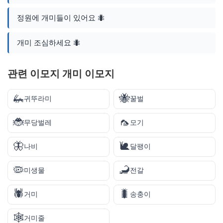
정원에 개미들이 있어요 🐜
개미 조심하세요 🐜
관련 이모지 개미 이모지
🦗
🐝
귀뚜라미
꿀벌
🐞
🦟
무당벌레
모기
🦋
🐌
나비
달팽이
🦠
🦂
미생물
전갈
🕷️
🐛
거미
송충이
🕸️
거미줄