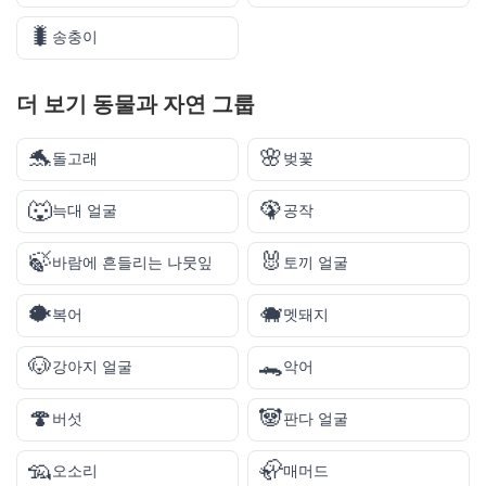
🐛
송충이
더 보기
동물과 자연
그룹
🐬
🌸
돌고래
벚꽃
🐺
🦚
늑대 얼굴
공작
🍃
🐰
바람에 흔들리는 나뭇잎
토끼 얼굴
🐡
🐗
복어
멧돼지
🐶
🐊
강아지 얼굴
악어
🍄
🐼
버섯
판다 얼굴
🦡
🦣
오소리
매머드