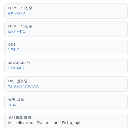
HTML (10진수)
&#128028;
HTML (16진수)
&#x1F41C;
CSS
\1F41C
JAVASCRIPT
\u{1F41C}
URL 인코딩
%F0%9F%90%9C
단축 코드
:ant:
유니코드 블록
Miscellaneous Symbols and Pictographs