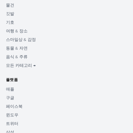
물건
깃발
기호
여행 & 장소
스마일상 & 감정
동물 & 자연
음식 & 주류
모든 카테고리 →
플랫폼
애플
구글
페이스북
윈도우
트위터
삼성