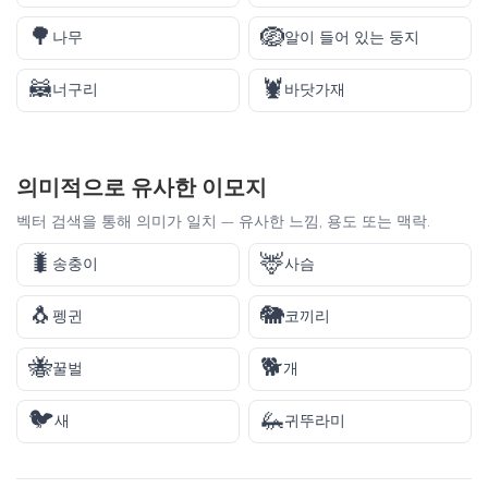
🌳
🪺
나무
알이 들어 있는 둥지
🦝
🦞
너구리
바닷가재
의미적으로 유사한 이모지
벡터 검색을 통해 의미가 일치 — 유사한 느낌, 용도 또는 맥락.
🐛
🦌
송충이
사슴
🐧
🐘
펭귄
코끼리
🐝
🐕
꿀벌
개
🐦
🦗
새
귀뚜라미