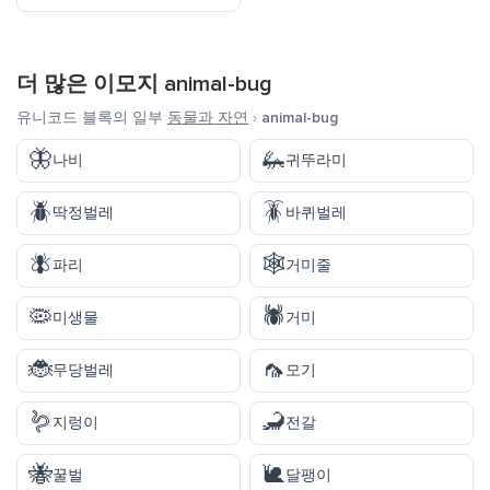
더 많은 이모지
animal-bug
유니코드 블록의 일부
동물과 자연
›
animal-bug
🦋
🦗
나비
귀뚜라미
🪲
🪳
딱정벌레
바퀴벌레
🪰
🕸️
파리
거미줄
🦠
🕷️
미생물
거미
🐞
🦟
무당벌레
모기
🪱
🦂
지렁이
전갈
🐝
🐌
꿀벌
달팽이