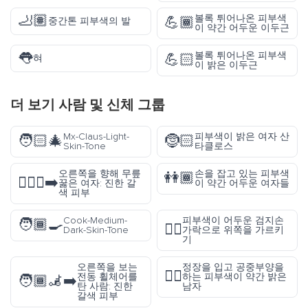
🦶🏽
볼록 튀어나온 피부색
💪🏾
중간톤 피부색의 발
이 약간 어두운 이두근
👅
볼록 튀어나온 피부색
💪🏻
혀
이 밝은 이두근
더 보기
사람 및 신체
그룹
Mx-Claus-Light-
피부색이 밝은 여자 산
🧑🏻‍🎄
🤶🏻
Skin-Tone
타클로스
오른쪽을 향해 무릎
손을 잡고 있는 피부색
👭🏾
🧎🏾‍♀️‍➡️
꿇은 여자: 진한 갈
이 약간 어두운 여자들
색 피부
Cook-Medium-
피부색이 어두운 검지손
🧑🏾‍🍳
☝🏿
Dark-Skin-Tone
가락으로 위쪽을 가르키
기
오른쪽을 보는
정장을 입고 공중부양을
🕴🏼
전동 휠체어를
하는 피부색이 약간 밝은
🧑🏾‍🦼‍➡️
탄 사람: 진한
남자
갈색 피부