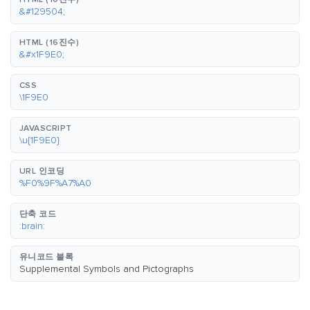
&#129504;
HTML (16진수)
&#x1F9E0;
CSS
\1F9E0
JAVASCRIPT
\u{1F9E0}
URL 인코딩
%F0%9F%A7%A0
단축 코드
:brain:
유니코드 블록
Supplemental Symbols and Pictographs