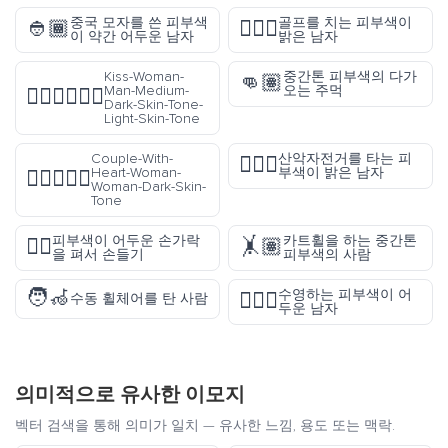
중국 모자를 쓴 피부색
골프를 치는 피부색이
👲🏾
🏌🏻‍♂️
이 약간 어두운 남자
밝은 남자
Kiss-Woman-
중간톤 피부색의 다가
👊🏽
Man-Medium-
오는 주먹
👩🏾‍❤️‍💋‍👨🏻
Dark-Skin-Tone-
Light-Skin-Tone
Couple-With-
산악자전거를 타는 피
🚵🏻‍♂️
Heart-Woman-
부색이 밝은 남자
👩🏿‍❤️‍👩🏿
Woman-Dark-Skin-
Tone
피부색이 어두운 손가락
카트휠을 하는 중간톤
🖐🏿
🤸🏽
을 펴서 손들기
피부색의 사람
🧑‍🦽
수영하는 피부색이 어
🏊🏿‍♂️
수동 휠체어를 탄 사람
두운 남자
의미적으로 유사한 이모지
벡터 검색을 통해 의미가 일치 — 유사한 느낌, 용도 또는 맥락.