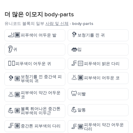
더 많은 이모지
body-parts
유니코드 블록의 일부
사람 및 신체
›
body-parts
🦶🏿
🦻
피푸색이 어두운 발
보청기를 낀 귀
👂
👄
귀
입
👂🏿
🦵🏻
피푸색이 어두운 귀
피푸색이 밝은 다리
👃🏿
보청기를 낀 중간색 피
🦻🏽
피부색이 어두운 코
부색의 귀
🦷
피부색이 약간 어두운
👃🏾
이빨
코
💪
볼록 튀어나온 중간톤
💪🏽
알통
피부색의 이두근
🦵🏽
피푸색이 약간 어두운
🦵🏾
중간톤 피부색의 다리
다리