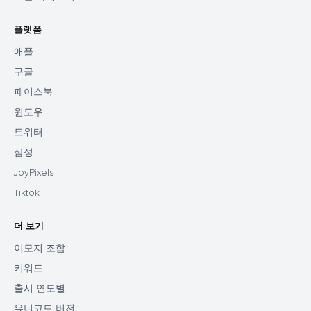
플랫폼
애플
구글
페이스북
윈도우
트위터
삼성
JoyPixels
Tiktok
더 보기
이모지 조합
키워드
출시 연도별
유니코드 버전