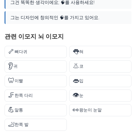
그건 똑똑한 생각이에요; 🧠를 사용하세요!
그는 디자인에 창의적인 🧠를 가지고 있어요.
관련 이모지 뇌 이모지
🦴
👅
뼈다귀
혀
👂
👃
귀
코
🦷
👄
이빨
입
🦵
👁️
한쪽 다리
눈
💪
👀
알통
왕눈이 눈알
🦶
한쪽 발