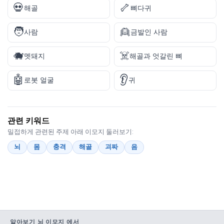
💀
🦴
해골
뼈다귀
🧑
👱
사람
금발인 사람
🐗
☠️
멧돼지
해골과 엇갈린 뼈
🤖
👂
로봇 얼굴
귀
관련 키워드
밀접하게 관련된 주제 아래 이모지 둘러보기:
뇌
몸
충격
해골
괴짜
음
알아보기 뇌 이모지 에서