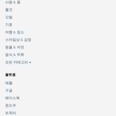
사람 & 몸
물건
깃발
기호
여행 & 장소
스마일상 & 감정
동물 & 자연
음식 & 주류
모든 카테고리 →
플랫폼
애플
구글
페이스북
윈도우
트위터