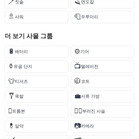
🪥
🪒
칫솔
면도칼
🚿
🧻
샤워
두루마리
더 보기
사물
그룹
🔋
⚙️
배터리
기어
⚱️
📺
유골 단지
텔레비전
👕
🧥
티셔츠
코트
🩼
💼
목발
서류 가방
🪊
⛓️‍💥
트롬본
부러진 사슬
💊
📷
알약
카메라