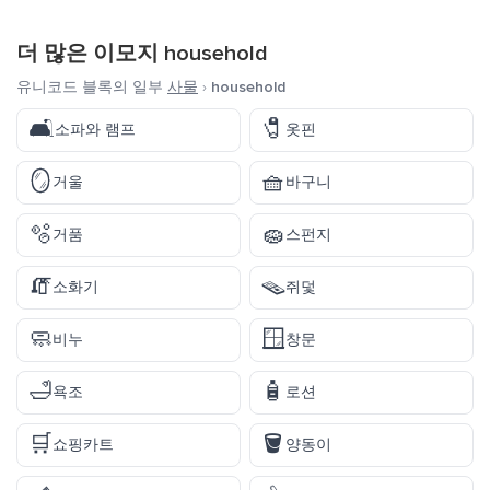
더 많은 이모지
household
유니코드 블록의 일부
사물
›
household
🛋️
🧷
소파와 램프
옷핀
🪞
🧺
거울
바구니
🫧
🧽
거품
스펀지
🧯
🪤
소화기
쥐덫
🧼
🪟
비누
창문
🛁
🧴
욕조
로션
🛒
🪣
쇼핑카트
양동이