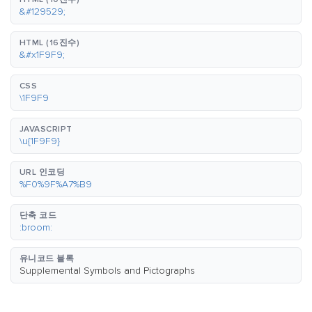
&#129529;
HTML (16진수)
&#x1F9F9;
CSS
\1F9F9
JAVASCRIPT
\u{1F9F9}
URL 인코딩
%F0%9F%A7%B9
단축 코드
:broom:
유니코드 블록
Supplemental Symbols and Pictographs