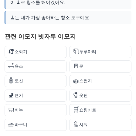
이 🧹로 청소를 해야겠어요.
🧹는 내가 가장 좋아하는 청소 도구예요.
관련 이모지 빗자루 이모지
🧯
🧻
소화기
두루마리
🛁
🚪
욕조
문
🧴
🧽
로션
스펀지
🚽
🧷
변기
옷핀
🧼
🛒
비누
쇼핑카트
🧺
🚿
바구니
샤워