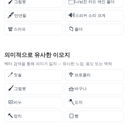
🖌️
🗂️
그림붓
나눠진 카드 색인 폴더
🖋️
🔊
만년필
스피커 소리 크게
🧣
📁
스카프
폴더
의미적으로 유사한 이모지
벡터 검색을 통해 의미가 일치 — 유사한 느낌, 용도 또는 맥락.
🪥
🥦
칫솔
브로콜리
🖌️
🧺
그림붓
바구니
🧼
🪓
비누
도끼
🔨
🍞
망치
빵