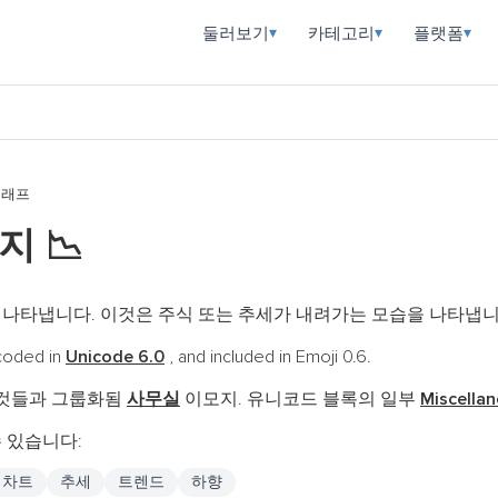
둘러보기
카테고리
플랫폼
▾
▾
▾
그래프
모지
📉
 나타냅니다. 이것은 주식 또는 추세가 내려가는 모습을 나타냅니
coded in
Unicode 6.0
, and included in Emoji 0.6.
 것들과 그룹화됨
사무실
이모지. 유니코드 블록의 일부
Miscella
 있습니다:
차트
추세
트렌드
하향