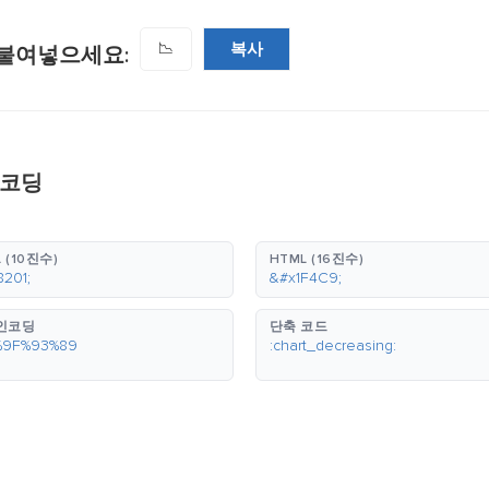
복사
📉
붙여넣으세요:
인코딩
 (10진수)
HTML (16진수)
8201;
&#x1F4C9;
 인코딩
단축 코드
%9F%93%89
:chart_decreasing: