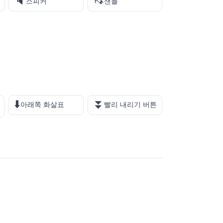
🔈
👡
스피커
샌들
⬇️
⏬
아래쪽 화살표
빨리 내리기 버튼