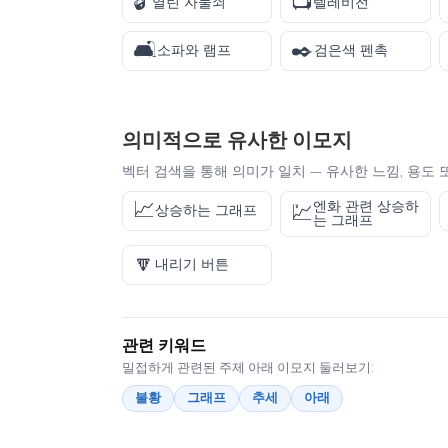
🔓
📺
열린 자물쇠
텔레비전
🛋️
✒️
소파와 램프
검은색 펜촉
의미적으로 유사한 이모지
벡터 검색을 통해 의미가 일치 — 유사한 느낌, 용도 
📈
엔화 관련 상승하
💹
상승하는 그래프
는 그래프
🔽
내리기 버튼
관련 키워드
밀접하게 관련된 주제 아래 이모지 둘러보기:
불황
그래프
추세
아래