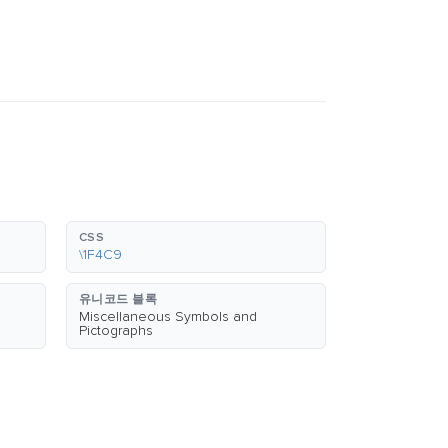
CSS
\1F4C9
유니코드 블록
Miscellaneous Symbols and
Pictographs