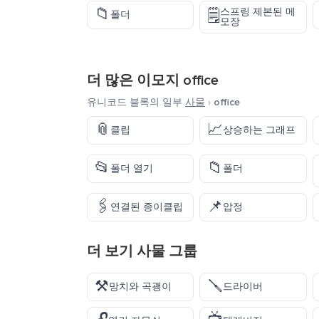
📁
스프링 제본된 메
🗒️
폴더
모장
더 많은 이모지
office
유니코드 블록의 일부
사물
›
office
📎
📈
클립
상승하는 그래프
📂
📁
폴더 열기
폴더
🖇️
📌
연결된 종이클립
압정
더 보기
사물
그룹
⚒️
🪛
망치와 곡괭이
드라이버