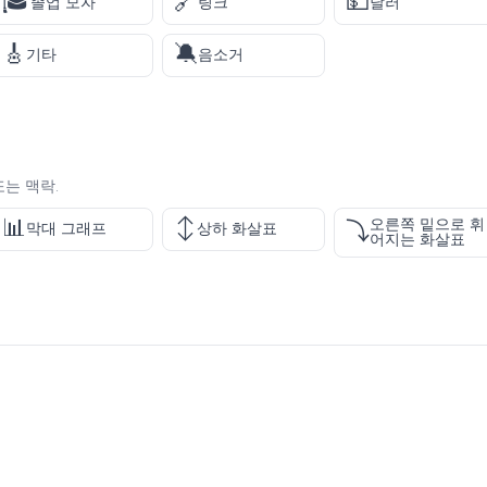
🎓
🔗
💵
졸업 모자
링크
달러
🎸
🔕
기타
음소거
또는 맥락.
📊
↕️
오른쪽 밑으로 휘
⤵️
막대 그래프
상하 화살표
어지는 화살표