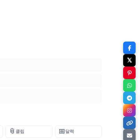
𝕏
📎
📅
클립
달력