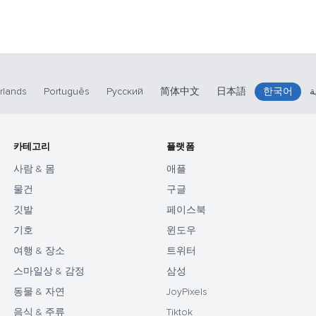
rlands
Português
Русский
简体中文
日本語
한국어
ة
카테고리
플랫폼
사람 & 몸
애플
물건
구글
깃발
페이스북
기호
윈도우
여행 & 장소
트위터
스마일상 & 감정
삼성
동물 & 자연
JoyPixels
음식 & 주류
Tiktok