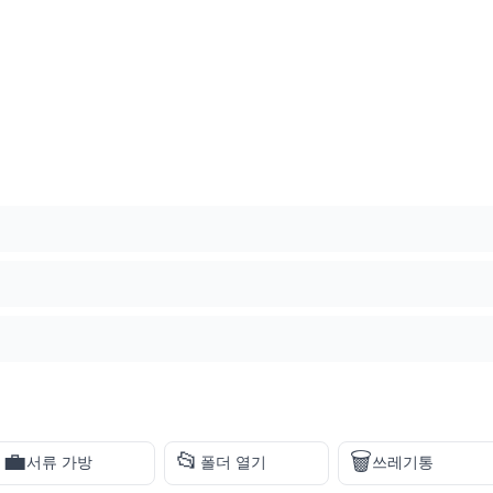
💼
📂
🗑️
서류 가방
폴더 열기
쓰레기통