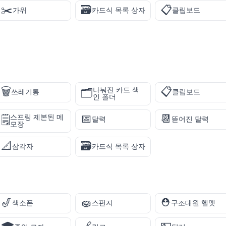
✂️
🗃️
📋
가위
카드식 목록 상자
클립보드
🗑️
📋
나눠진 카드 색
🗂️
쓰레기통
클립보드
인 폴더
📅
📆
스프링 제본된 메
🗒️
달력
뜯어진 달력
모장
📐
🗃️
삼각자
카드식 목록 상자
🎷
🧽
⛑️
색소폰
스펀지
구조대원 헬멧