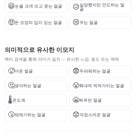
😃
실망했지만 안도하는 얼
😥
눈을 크게 뜨고 웃는 얼굴
굴
🤑
😢
돈 모양의 입이 있는 얼굴
우는 얼굴
의미적으로 유사한 이모지
벡터 검색을 통해 의미가 일치 — 유사한 느낌, 용도 또는 맥락.
🥵
😨
더운 얼굴
두려워하는 얼굴
🤔
😤
생각하는 얼굴
화내며 씩씩거리는 얼굴
🌡️
😬
온도계
찌푸린 얼굴
🤧
😟
재채기하는 얼굴
걱정스러운 얼굴