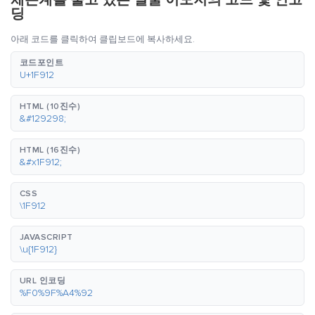
체온계를 물고 있는 얼굴 이모지의 코드 및 인코
딩
아래 코드를 클릭하여 클립보드에 복사하세요.
코드포인트
U+1F912
HTML (10진수)
&#129298;
HTML (16진수)
&#x1F912;
CSS
\1F912
JAVASCRIPT
\u{1F912}
URL 인코딩
%F0%9F%A4%92