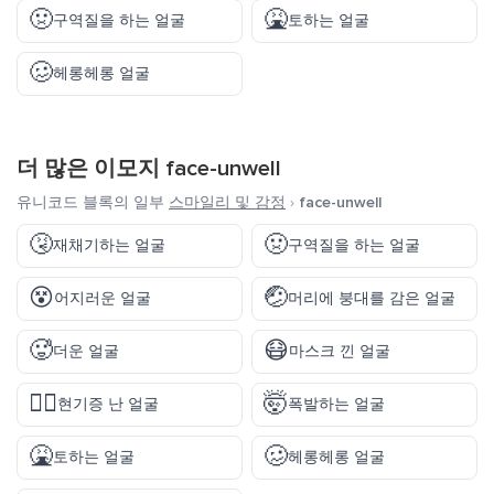
🤢
🤮
구역질을 하는 얼굴
토하는 얼굴
🥴
헤롱헤롱 얼굴
더 많은 이모지
face-unwell
유니코드 블록의 일부
스마일리 및 감정
›
face-unwell
🤧
🤢
재채기하는 얼굴
구역질을 하는 얼굴
😵
🤕
어지러운 얼굴
머리에 붕대를 감은 얼굴
🥵
😷
더운 얼굴
마스크 낀 얼굴
😵‍💫
🤯
현기증 난 얼굴
폭발하는 얼굴
🤮
🥴
토하는 얼굴
헤롱헤롱 얼굴