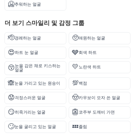
🥶
추워하는 얼굴
더 보기
스마일리 및 감정
그룹
🫡
🥺
경례하는 얼굴
애원하는 얼굴
😍
🩶
하트 눈 얼굴
회색 하트
💛
눈을 감은 채로 키스하는
😚
노란색 하트
얼굴
🙈
💯
눈을 가리고 있는 원숭이
백점
😟
🤠
걱정스러운 얼굴
카우보이 모자 쓴 얼굴
😏
👺
히죽거리는 얼굴
코주부 도깨비 가면
🙄
💤
눈을 굴리고 있는 얼굴
졸림