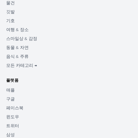
물건
깃발
기호
여행 & 장소
스마일상 & 감정
동물 & 자연
음식 & 주류
모든 카테고리 →
플랫폼
애플
구글
페이스북
윈도우
트위터
삼성