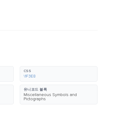
CSS
\1F3E8
유니코드 블록
Miscellaneous Symbols and
Pictographs