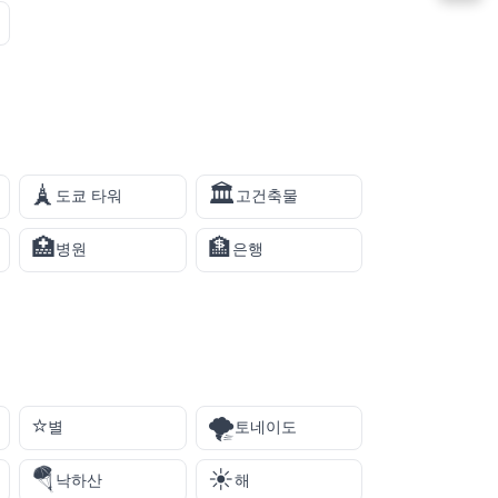
🗼
🏛️
도쿄 타워
고건축물
🏥
🏦
병원
은행
⭐
🌪️
별
토네이도
🪂
☀️
낙하산
해