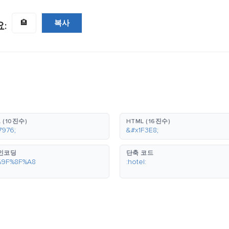
복사
🏨
:
 (10진수)
HTML (16진수)
7976;
&#x1F3E8;
 인코딩
단축 코드
%9F%8F%A8
:hotel: