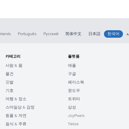
rlands
Português
Русский
简体中文
日本語
한국어
ة
카테고리
플랫폼
사람 & 몸
애플
물건
구글
깃발
페이스북
기호
윈도우
여행 & 장소
트위터
스마일상 & 감정
삼성
동물 & 자연
JoyPixels
음식 & 주류
Tiktok