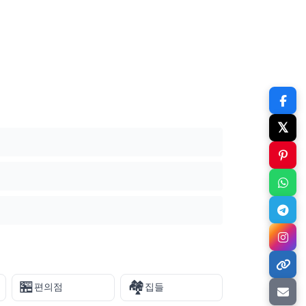
𝕏
🏪
🏘️
편의점
집들