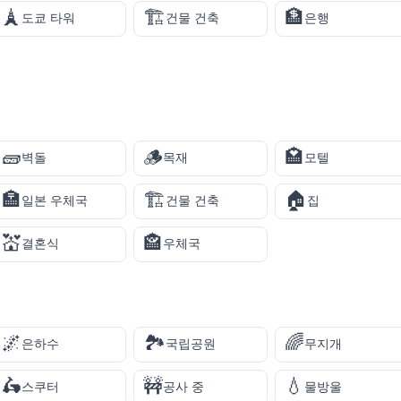
🗼
🏗️
🏦
도쿄 타워
건물 건축
은행
🧱
🪵
🏩
벽돌
목재
모텔
🏣
🏗️
🏠
일본 우체국
건물 건축
집
💒
🏤
결혼식
우체국
🌌
🏞️
🌈
은하수
국립공원
무지개
🛵
🚧
💧
스쿠터
공사 중
물방울