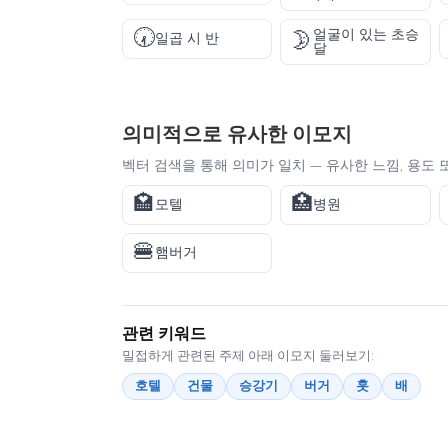
🕢
얼굴이 있는 초승
🌛
일곱 시 반
달
의미적으로 유사한 이모지
벡터 검색을 통해 의미가 일치 — 유사한 느낌, 용도 
🏩
🏥
모텔
병원
🍔
햄버거
관련 키워드
밀접하게 관련된 주제 아래 이모지 둘러보기:
호텔
건물
승강기
버거
훗
배