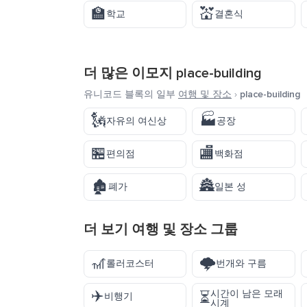
🏫
💒
학교
결혼식
더 많은 이모지
place-building
유니코드 블록의 일부
여행 및 장소
›
place-building
🗽
🏭
자유의 여신상
공장
🏪
🏬
편의점
백화점
🏚️
🏯
폐가
일본 성
더 보기
여행 및 장소
그룹
🎢
🌩️
롤러코스터
번개와 구름
✈️
시간이 남은 모래
⏳
비행기
시계