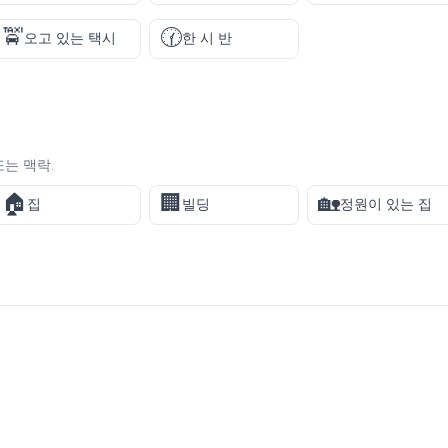
🚖
🕜
오고 있는 택시
한 시 반
또는 맥락.
🏠
🏢
🏡
집
빌딩
정원이 있는 집