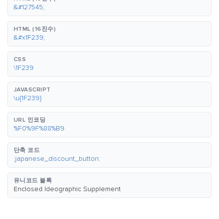
&#127545;
HTML (16진수)
&#x1F239;
CSS
\1F239
JAVASCRIPT
\u{1F239}
URL 인코딩
%F0%9F%88%B9
단축 코드
:japanese_discount_button:
유니코드 블록
Enclosed Ideographic Supplement