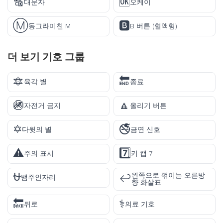
🔠
🆗
대문자
오케이
Ⓜ️
🅱️
동그라미친 M
B 버튼 (혈액형)
더 보기
기호
그룹
🔯
🔚
육각 별
종료
🚳
🔼
자전거 금지
올리기 버튼
✡️
🚭
다윗의 별
금연 신호
⚠️
7️⃣
주의 표시
키 캡 7
⛎
왼쪽으로 꺾이는 오른방
↩️
뱀주인자리
향 화살표
🔙
⚕️
뒤로
의료 기호