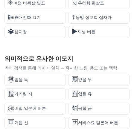
✳️
↘️
여덟 바퀴살 별표
우하향 화살표
📴
☦️
휴대전화 끄기
동방 정교회 십자가
🔱
▶️
삼지창
재생 버튼
의미적으로 유사한 이모지
벡터 검색을 통해 의미가 일치 — 유사한 느낌, 용도 또는 맥락.
🉐
🈚
얻을 득
없을 무
🈯
🈶
가리킬 지
있을 유
㊙️
🈲
비밀 일본어 버튼
금할 금
🈸
🈂️
거듭 신
서비스료 일본어 버튼