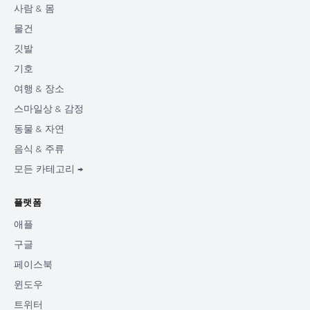
사람 & 몸
물건
깃발
기호
여행 & 장소
스마일상 & 감정
동물 & 자연
음식 & 주류
모든 카테고리 →
플랫폼
애플
구글
페이스북
윈도우
트위터