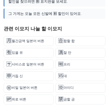
할인을 찾으려면 🈹 표지판을 보세요.
그 가게는 오늘 모든 신발에 🈹 할인이 있어요.
관련 이모지 나눌 할 이모지
🈷️
🈴
월간금액 일본어 버튼
합할 합
🈶
🈵
있을 유
찰 만
🈂️
🆓
서비스료 일본어 버튼
프리
🈸
🆚
거듭 신
대
㊙️
🆔
비밀 일본어 버튼
아이디
🆙
🈲
위로 버튼
금할 금