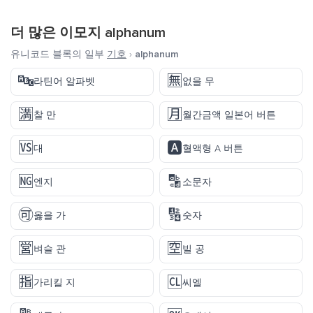
더 많은 이모지
alphanum
유니코드 블록의 일부
기호
›
alphanum
🔤
🈚
라틴어 알파벳
없을 무
🈵
🈷️
찰 만
월간금액 일본어 버튼
🆚
🅰️
대
혈액형 A 버튼
🆖
🔡
엔지
소문자
🉑
🔢
옳을 가
숫자
🈺
🈳
벼슬 관
빌 공
🈯
🆑
가리킬 지
씨엘