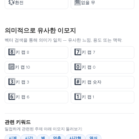
💱
🈚
환전
없을 무
의미적으로 유사한 이모지
벡터 검색을 통해 의미가 일치 — 유사한 느낌, 용도 또는 맥락.
8️⃣
7️⃣
키 캡 8
키 캡 7
🔟
0️⃣
키 캡 10
키 캡 0
3️⃣
#️⃣
키 캡 3
키 캡 숫자
6️⃣
1️⃣
키 캡 6
키 캡 1
관련 키워드
밀접하게 관련된 주제 아래 이모지 둘러보기:
시계
시간
별
멈춤
사각형
열쇠