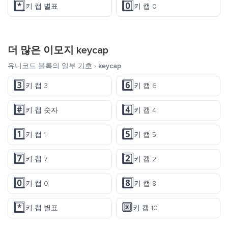
*️⃣
0️⃣
키 캡 별표
키 캡 0
더 많은 이모지
keycap
유니코드 블록의 일부
기호
›
keycap
3️⃣
6️⃣
키 캡 3
키 캡 6
#️⃣
4️⃣
키 캡 숫자
키 캡 4
1️⃣
5️⃣
키 캡 1
키 캡 5
7️⃣
2️⃣
키 캡 7
키 캡 2
0️⃣
8️⃣
키 캡 0
키 캡 8
*️⃣
🔟
키 캡 별표
키 캡 10