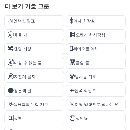
더 보기
기호
그룹
❕
🚺
하얀색 느낌표
여자 화장실
🉑
🟧
옳을 가
오렌지색 사각형
🔀
🫟
랜덤 재생
튀어오른 액체
🚱
🈲
마실 수 없는 물
금할 금
🚳
☢️
자전거 금지
방사능 기호
⚫
⬅️
검은색 원
왼쪽 화살표
☣️
✴️
생물학적 위험 기호
여덟 방향으로 빛나는 별
🆑
🔞
씨엘
성인용