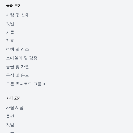
둘러보기
사람 및 신체
깃발
사물
기호
여행 및 장소
스마일리 및 감정
동물 및 자연
음식 및 음료
모든 유니코드 그룹 →
카테고리
사람 & 몸
물건
깃발