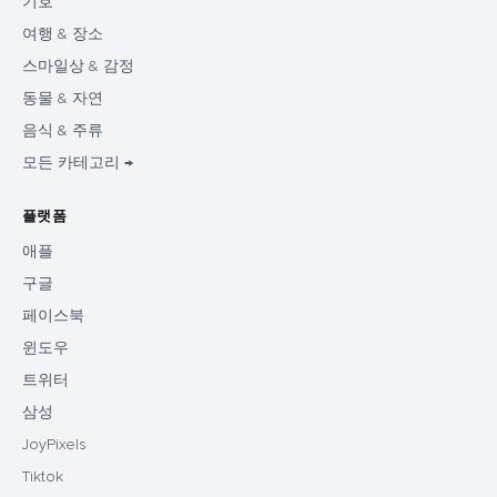
기호
여행 & 장소
스마일상 & 감정
동물 & 자연
음식 & 주류
모든 카테고리 →
플랫폼
애플
구글
페이스북
윈도우
트위터
삼성
JoyPixels
Tiktok